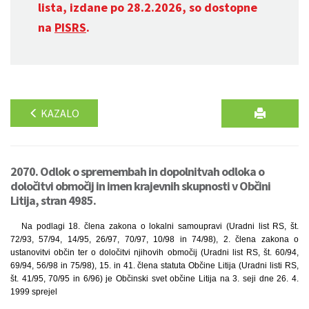
lista, izdane po 28.2.2026, so dostopne
na
PISRS
.
KAZALO
2070. Odlok o spremembah in dopolnitvah odloka o
določitvi območij in imen krajevnih skupnosti v Občini
Litija, stran 4985.
Na podlagi 18. člena zakona o lokalni samoupravi (Uradni list RS, št.
72/93, 57/94, 14/95, 26/97, 70/97, 10/98 in 74/98), 2. člena zakona o
ustanovitvi občin ter o določitvi njihovih območij (Uradni list RS, št. 60/94,
69/94, 56/98 in 75/98), 15. in 41. člena statuta Občine Litija (Uradni listi RS,
št. 41/95, 70/95 in 6/96) je Občinski svet občine Litija na 3. seji dne 26. 4.
1999 sprejel