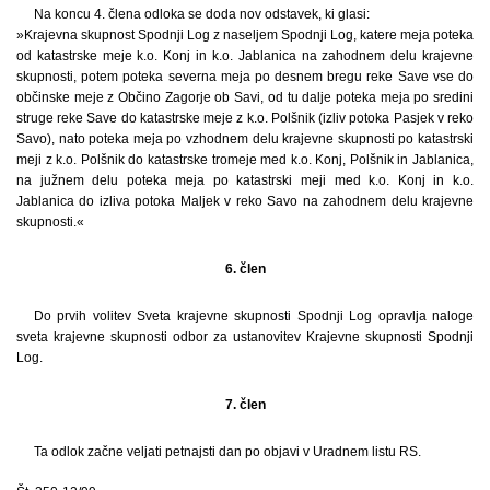
Na koncu 4. člena odloka se doda nov odstavek, ki glasi:
»Krajevna skupnost Spodnji Log z naseljem Spodnji Log, katere meja poteka
od katastrske meje k.o. Konj in k.o. Jablanica na zahodnem delu krajevne
skupnosti, potem poteka severna meja po desnem bregu reke Save vse do
občinske meje z Občino Zagorje ob Savi, od tu dalje poteka meja po sredini
struge reke Save do katastrske meje z k.o. Polšnik (izliv potoka Pasjek v reko
Savo), nato poteka meja po vzhodnem delu krajevne skupnosti po katastrski
meji z k.o. Polšnik do katastrske tromeje med k.o. Konj, Polšnik in Jablanica,
na južnem delu poteka meja po katastrski meji med k.o. Konj in k.o.
Jablanica do izliva potoka Maljek v reko Savo na zahodnem delu krajevne
skupnosti.«
6. člen
Do prvih volitev Sveta krajevne skupnosti Spodnji Log opravlja naloge
sveta krajevne skupnosti odbor za ustanovitev Krajevne skupnosti Spodnji
Log.
7. člen
Ta odlok začne veljati petnajsti dan po objavi v Uradnem listu RS.