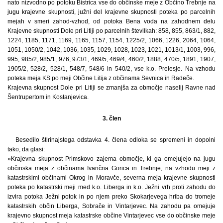
nato nizvodno po potoku Bistrica vse do občinske meje z Občino Trebnje na
jugu krajevne skupnosti, južni del krajevne skupnosti poteka po parcelnih
mejah v smeri zahod-vzhod, od potoka Bena voda na zahodnem delu
Krajevne skupnosti Dole pri Litiji po parcelnih številkah: 858, 855, 863/1, 882,
1224, 1185, 1171, 1169, 1165, 1157, 1154, 1225/2, 1066, 1226, 2064, 1064,
1051, 1050/2, 1042, 1036, 1035, 1029, 1028, 1023, 1021, 1013/1, 1003, 996,
995, 985/2, 985/1, 976, 973/1, 469/5, 469/4, 460/2, 1888, 470/5, 1891, 1907,
1905/2, 528/2, 528/1, 548/7, 548/6 in 540/2, vse k.o. Prelesje. Na vzhodu
poteka meja KS po meji Občine Litija z občinama Sevnica in Radeče.
Krajevna skupnost Dole pri Litiji se zmanjša za območje naselij Ravne nad
Šentrupertom in Kostanjevica.
3. člen
Besedilo štirinajstega odstavka 4. člena odloka se spremeni in dopolni
tako, da glasi:
»Krajevna skupnost Primskovo zajema območje, ki ga omejujejo na jugu
občinska meja z občinama Ivančna Gorica in Trebnje, na vzhodu meji z
katastrskimi občinami Okrog in Moravče, severna meja krajevne skupnosti
poteka po katastrski meji med k.o. Liberga in k.o. Ježni vrh proti zahodu do
izvira potoka Ježni potok in po njem preko Skokarjevega hriba do tromeje
katastrskih občin Liberga, Sobrače in Vintarjevec. Na zahodu pa omejuje
krajevno skupnost meja katastrske občine Vintarjevec vse do občinske meje