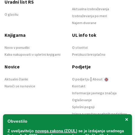
Uradni list RS
Aktualna izobraževanja
O glasilu
Izobraževanja po meri
Najem dvorane
Knjigarna
UL info tok
Novo v ponudbi
O storitvi
Kako nakupovati v spletni knjigarni
Preizkusi brezplačno
Novice
Podjetje
|
Aktualni članki
O podjetju
About
Naroči se na novice
Kontakt
Informacije javnega značaja
Oglaševanje
Splošni pogoji
Izjava o varstvu osebnih podatkov
×
E-dražbe
Obvestilo
Z uveljavitvijo
novega zakona (ZOUL)
se je
izdajanje uradnega