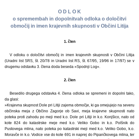
O D L O K
o spremembah in dopolnitvah odloka o določitvi
območij in imen krajevnih skupnosti v Občini Litija
1. člen
V odloku o določitvi območij in imen krajevnih skupnosti v Občini Litija
(Uradni list SRS, št. 20/78 in Uradni list RS, št. 67/95, 19/96 in 17/97) se v
drugemu odstavku 3. člena doda beseda »Spodnji Log«.
2. člen
Besedilo drugega odstavka 4. člena odloka se spremeni in dopolni tako,
da glasi:
»Krajevna skupnost Dole pri Litiji zajema območje, ki ga omejujejo na severu
občinska meja z Občino Zagorje ob Savi, meja krajevne skupnosti nato
poteka proti zahodu po meji med k.o. Dole pri Litiji in k.o. Konjšico, nato od
kote 824 do katastrske meje med k.o. Veliko Gobo in k.o. Polšnik do
Pustovega mlina, nato poteka po katastrski meji med k.o. Veliko Gobo, k.o.
Moravče in k.o. Vodice vse do kote 691 in naprej do Pipančkovega mlina, ter