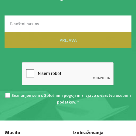
PRIJAVA
Seznanjen sem s
Splošnimi pogoji
in z
Izjavo o varstvu osebnih
podatkov
. *
Glasilo
Izobraževanja