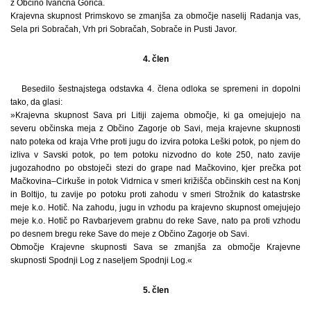
z Občino Ivančna Gorica.
Krajevna skupnost Primskovo se zmanjša za območje naselij Radanja vas,
Sela pri Sobračah, Vrh pri Sobračah, Sobrače in Pusti Javor.
4. člen
Besedilo šestnajstega odstavka 4. člena odloka se spremeni in dopolni
tako, da glasi:
»Krajevna skupnost Sava pri Litiji zajema območje, ki ga omejujejo na
severu občinska meja z Občino Zagorje ob Savi, meja krajevne skupnosti
nato poteka od kraja Vrhe proti jugu do izvira potoka Leški potok, po njem do
izliva v Savski potok, po tem potoku nizvodno do kote 250, nato zavije
jugozahodno po obstoječi stezi do grape nad Mačkovino, kjer prečka pot
Mačkovina–Cirkuše in potok Vidrnica v smeri križišča občinskih cest na Konj
in Boltijo, tu zavije po potoku proti zahodu v smeri Strožnik do katastrske
meje k.o. Hotič. Na zahodu, jugu in vzhodu pa krajevno skupnost omejujejo
meje k.o. Hotič po Ravbarjevem grabnu do reke Save, nato pa proti vzhodu
po desnem bregu reke Save do meje z Občino Zagorje ob Savi.
Območje Krajevne skupnosti Sava se zmanjša za območje Krajevne
skupnosti Spodnji Log z naseljem Spodnji Log.«
5. člen