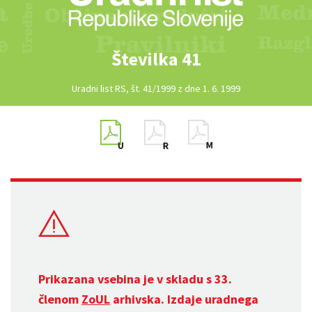
Številka 41
Uradni list RS, št. 41/1999 z dne 1. 6. 1999
Prikazana vsebina je v skladu s 33.
členom
ZoUL
arhivska. Izdaje uradnega