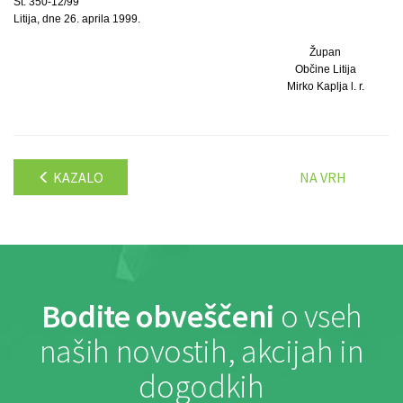
Št. 350-12/99
Litija, dne 26. aprila 1999.
Župan
Občine Litija
Mirko Kaplja l. r.
KAZALO
NA VRH
Bodite obveščeni
o vseh
naših novostih, akcijah in
dogodkih