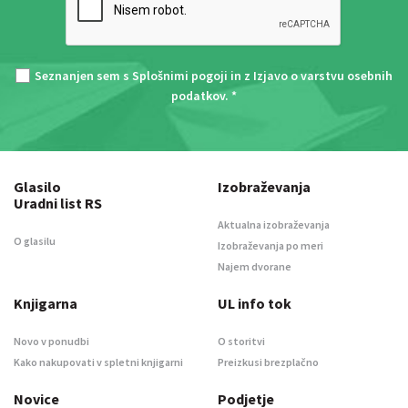
Seznanjen sem s
Splošnimi pogoji
in z
Izjavo o varstvu osebnih
podatkov
. *
Glasilo
Izobraževanja
Uradni list RS
Aktualna izobraževanja
O glasilu
Izobraževanja po meri
Najem dvorane
Knjigarna
UL info tok
Novo v ponudbi
O storitvi
Kako nakupovati v spletni knjigarni
Preizkusi brezplačno
Novice
Podjetje