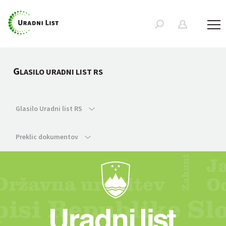
G
LASILO URADNI LIST RS
Glasilo Uradni list RS
Preklic dokumentov