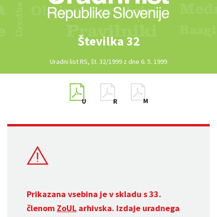
Številka 32
Uradni list RS, št. 32/1999 z dne 6. 5. 1999
Prikazana vsebina je v skladu s 33.
členom
ZoUL
arhivska. Izdaje uradnega