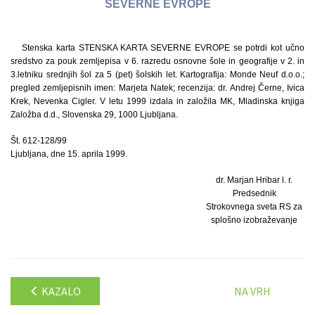
SEVERNE EVROPE
Stenska karta STENSKA KARTA SEVERNE EVROPE se potrdi kot učno
sredstvo za pouk zemljepisa v 6. razredu osnovne šole in geografije v 2. in
3.letniku srednjih šol za 5 (pet) šolskih let. Kartografija: Monde Neuf d.o.o.;
pregled zemljepisnih imen: Marjeta Natek; recenzija: dr. Andrej Černe, Ivica
Krek, Nevenka Cigler. V letu 1999 izdala in založila MK, Mladinska knjiga
Založba d.d., Slovenska 29, 1000 Ljubljana.
Št. 612-128/99
Ljubljana, dne 15. aprila 1999.
dr. Marjan Hribar l. r.
Predsednik
Strokovnega sveta RS za
splošno izobraževanje
KAZALO
NA VRH