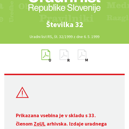
Številka 32
Uradni list RS, št. 32/1999 z dne 6. 5. 1999
Prikazana vsebina je v skladu s 33.
členom
ZoUL
arhivska. Izdaje uradnega