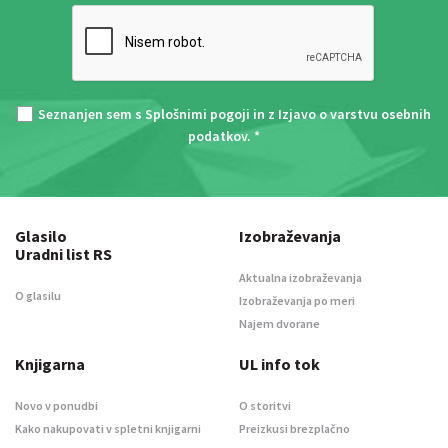
Seznanjen sem s
Splošnimi pogoji
in z
Izjavo o varstvu osebnih
podatkov
. *
Glasilo
Izobraževanja
Uradni list RS
Aktualna izobraževanja
O glasilu
Izobraževanja po meri
Najem dvorane
Knjigarna
UL info tok
Novo v ponudbi
O storitvi
Kako nakupovati v spletni knjigarni
Preizkusi brezplačno