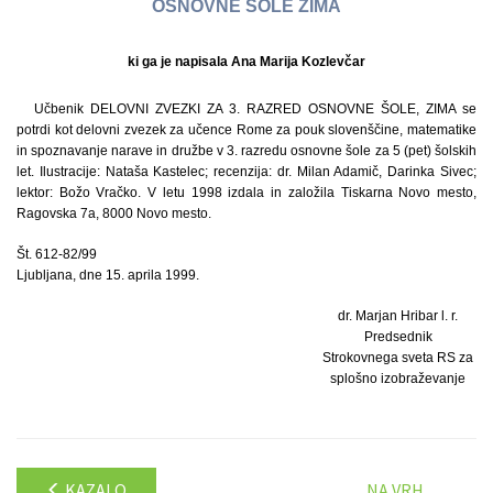
OSNOVNE ŠOLE ZIMA
ki ga je napisala Ana Marija Kozlevčar
Učbenik DELOVNI ZVEZKI ZA 3. RAZRED OSNOVNE ŠOLE, ZIMA se
potrdi kot delovni zvezek za učence Rome za pouk slovenščine, matematike
in spoznavanje narave in družbe v 3. razredu osnovne šole za 5 (pet) šolskih
let. Ilustracije: Nataša Kastelec; recenzija: dr. Milan Adamič, Darinka Sivec;
lektor: Božo Vračko. V letu 1998 izdala in založila Tiskarna Novo mesto,
Ragovska 7a, 8000 Novo mesto.
Št. 612-82/99
Ljubljana, dne 15. aprila 1999.
dr. Marjan Hribar l. r.
Predsednik
Strokovnega sveta RS za
splošno izobraževanje
KAZALO
NA VRH