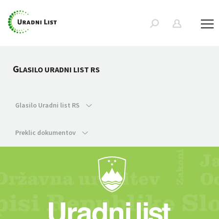
G
LASILO URADNI LIST RS
Glasilo Uradni list RS
Preklic dokumentov