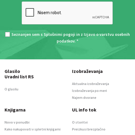
Seznanjen sem s
Splošnimi pogoji
in z
Izjavo o varstvu osebnih
podatkov
. *
Glasilo
Izobraževanja
Uradni list RS
Aktualna izobraževanja
O glasilu
Izobraževanja po meri
Najem dvorane
Knjigarna
UL info tok
Novo v ponudbi
O storitvi
Kako nakupovati v spletni knjigarni
Preizkusi brezplačno