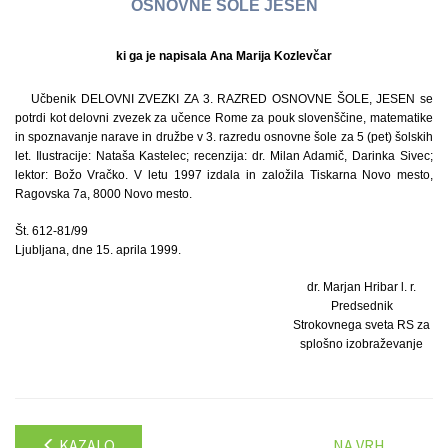
OSNOVNE ŠOLE JESEN
ki ga je napisala Ana Marija Kozlevčar
Učbenik DELOVNI ZVEZKI ZA 3. RAZRED OSNOVNE ŠOLE, JESEN se
potrdi kot delovni zvezek za učence Rome za pouk slovenščine, matematike
in spoznavanje narave in družbe v 3. razredu osnovne šole za 5 (pet) šolskih
let. Ilustracije: Nataša Kastelec; recenzija: dr. Milan Adamič, Darinka Sivec;
lektor: Božo Vračko. V letu 1997 izdala in založila Tiskarna Novo mesto,
Ragovska 7a, 8000 Novo mesto.
Št. 612-81/99
Ljubljana, dne 15. aprila 1999.
dr. Marjan Hribar l. r.
Predsednik
Strokovnega sveta RS za
splošno izobraževanje
KAZALO
NA VRH