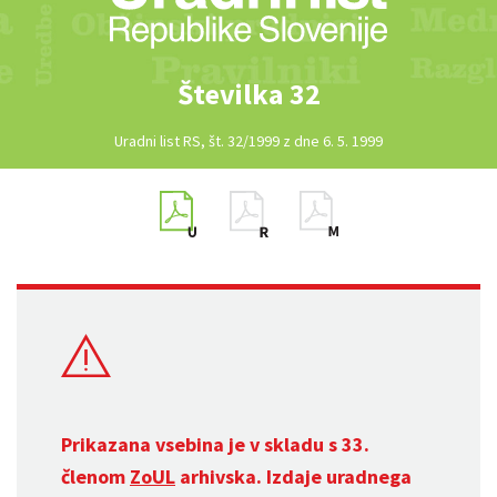
Številka 32
Uradni list RS, št. 32/1999 z dne 6. 5. 1999
Prikazana vsebina je v skladu s 33.
členom
ZoUL
arhivska. Izdaje uradnega