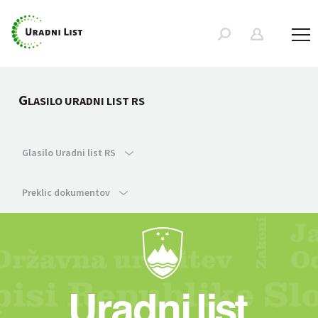
G
LASILO URADNI LIST RS
Glasilo Uradni list RS
Preklic dokumentov