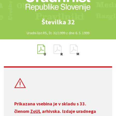
Številka 32
Uradni list RS, št. 32/1999 z dne 6. 5. 1999
Prikazana vsebina je v skladu s 33.
členom
ZoUL
arhivska. Izdaje uradnega