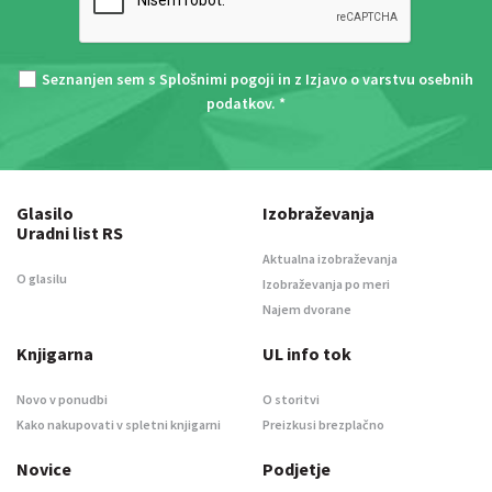
Seznanjen sem s
Splošnimi pogoji
in z
Izjavo o varstvu osebnih
podatkov
. *
Glasilo
Izobraževanja
Uradni list RS
Aktualna izobraževanja
O glasilu
Izobraževanja po meri
Najem dvorane
Knjigarna
UL info tok
Novo v ponudbi
O storitvi
Kako nakupovati v spletni knjigarni
Preizkusi brezplačno
Novice
Podjetje