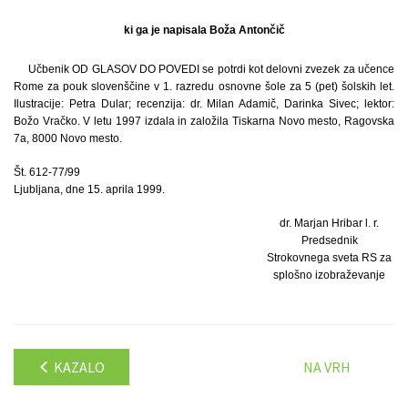
ki ga je napisala Boža Antončič
Učbenik OD GLASOV DO POVEDI se potrdi kot delovni zvezek za učence
Rome za pouk slovenščine v 1. razredu osnovne šole za 5 (pet) šolskih let.
Ilustracije: Petra Dular; recenzija: dr. Milan Adamič, Darinka Sivec; lektor:
Božo Vračko. V letu 1997 izdala in založila Tiskarna Novo mesto, Ragovska
7a, 8000 Novo mesto.
Št. 612-77/99
Ljubljana, dne 15. aprila 1999.
dr. Marjan Hribar l. r.
Predsednik
Strokovnega sveta RS za
splošno izobraževanje
KAZALO
NA VRH