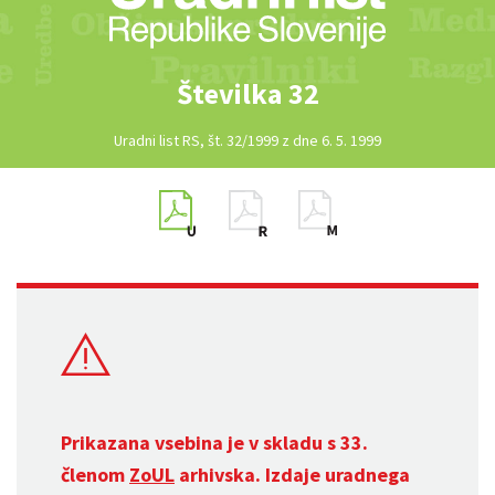
Številka 32
Uradni list RS, št. 32/1999 z dne 6. 5. 1999
Prikazana vsebina je v skladu s 33.
členom
ZoUL
arhivska. Izdaje uradnega