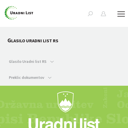
G
LASILO URADNI LIST RS
Glasilo Uradni list RS
Preklic dokumentov