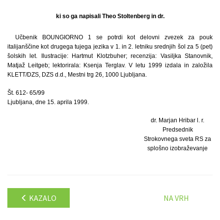
ki so ga napisali Theo Stoltenberg in dr.
Učbenik BOUNGIORNO 1 se potrdi kot delovni zvezek za pouk
italijanščine kot drugega tujega jezika v 1. in 2. letniku srednjih šol za 5 (pet)
šolskih let. Ilustracije: Hartmut Klotzbuher; recenzija: Vasiljka Stanovnik,
Matjaž Leitgeb; lektorirala: Ksenja Terglav. V letu 1999 izdala in založila
KLETT/DZS, DZS d.d., Mestni trg 26, 1000 Ljubljana.
Št. 612- 65/99
Ljubljana, dne 15. aprila 1999.
dr. Marjan Hribar l. r.
Predsednik
Strokovnega sveta RS za
splošno izobraževanje
KAZALO
NA VRH