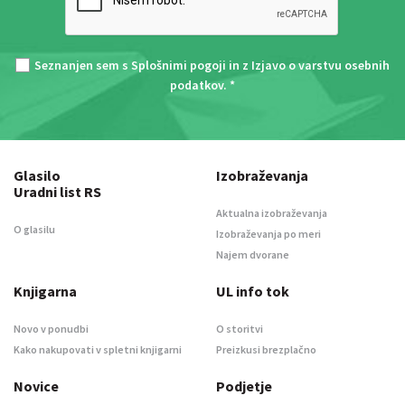
Seznanjen sem s
Splošnimi pogoji
in z
Izjavo o varstvu osebnih
podatkov
. *
Glasilo
Izobraževanja
Uradni list RS
Aktualna izobraževanja
O glasilu
Izobraževanja po meri
Najem dvorane
Knjigarna
UL info tok
Novo v ponudbi
O storitvi
Kako nakupovati v spletni knjigarni
Preizkusi brezplačno
Novice
Podjetje