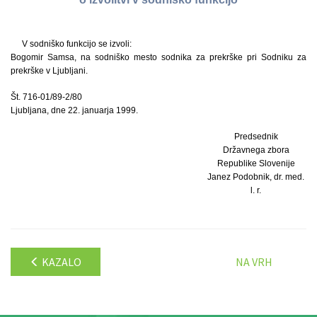
V sodniško funkcijo se izvoli:
Bogomir Samsa, na sodniško mesto sodnika za prekrške pri Sodniku za
prekrške v Ljubljani.
Št. 716-01/89-2/80
Ljubljana, dne 22. januarja 1999.
Predsednik
Državnega zbora
Republike Slovenije
Janez Podobnik, dr. med.
l. r.
KAZALO
NA VRH