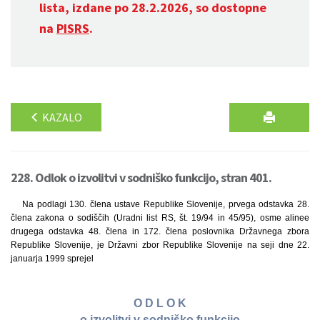
lista, izdane po 28.2.2026, so dostopne
na
PISRS
.
KAZALO
228. Odlok o izvolitvi v sodniško funkcijo, stran 401.
Na podlagi 130. člena ustave Republike Slovenije, prvega odstavka 28.
člena zakona o sodiščih (Uradni list RS, št. 19/94 in 45/95), osme alinee
drugega odstavka 48. člena in 172. člena poslovnika Državnega zbora
Republike Slovenije, je Državni zbor Republike Slovenije na seji dne 22.
januarja 1999 sprejel
O D L O K
o izvolitvi v sodniško funkcijo