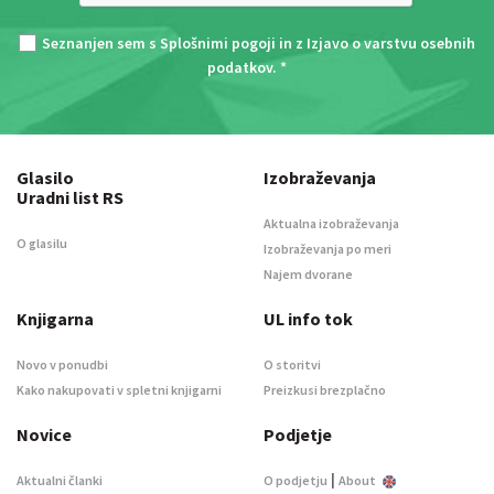
Seznanjen sem s
Splošnimi pogoji
in z
Izjavo o varstvu osebnih
podatkov
. *
Glasilo
Izobraževanja
Uradni list RS
Aktualna izobraževanja
O glasilu
Izobraževanja po meri
Najem dvorane
Knjigarna
UL info tok
Novo v ponudbi
O storitvi
Kako nakupovati v spletni knjigarni
Preizkusi brezplačno
Novice
Podjetje
|
Aktualni članki
O podjetju
About