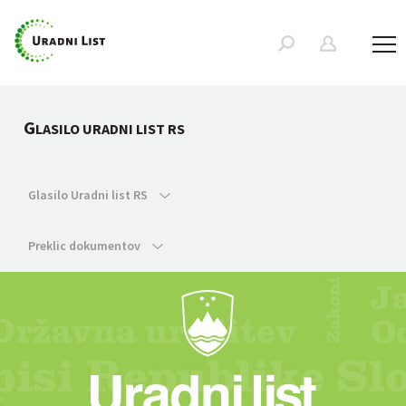
G
LASILO URADNI LIST RS
Glasilo Uradni list RS
Preklic dokumentov