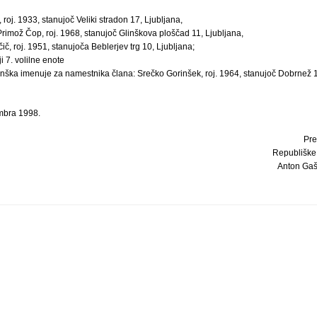
 roj. 1933, stanujoč Veliki stradon 17, Ljubljana,
rimož Čop, roj. 1968, stanujoč Glinškova ploščad 11, Ljubljana,
čič, roj. 1951, stanujoča Beblerjev trg 10, Ljubljana;
ji 7. volilne enote
anška imenuje za namestnika člana: Srečko Gorinšek, roj. 1964, stanujoč Dobrnež 
mbra 1998.
Pre
Republiške 
Anton Gašp