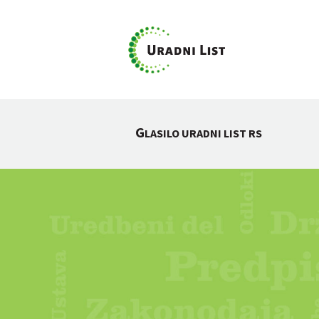
G
LASILO URADNI LIST RS