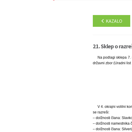
KAZALO
21. Sklep o razre
Na podlagi sklepa 7. 
državni zbor (Uradni list
V 4. okrajni volilni ko
se razreši:
– dolžnosti člana: Slavko
– dolžnosti namestnika č
– dolžnosti člana: Silveri