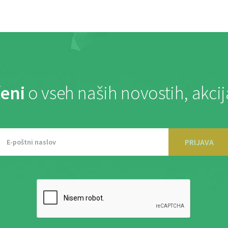
eni
o vseh naših novostih, akci
PRIJAVA