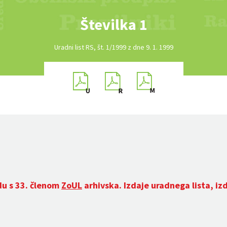
Številka 1
Uradni list RS, št. 1/1999 z dne 9. 1. 1999
du s 33. členom
ZoUL
arhivska. Izdaje uradnega lista, iz