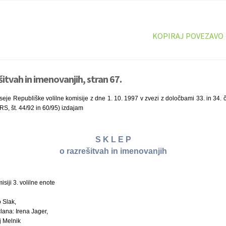
KOPIRAJ POVEZAVO
šitvah in imenovanjih, stran 67.
seje Republiške volilne komisije z dne 1. 10. 1997 v zvezi z določbami 33. in 34. 
 RS, št. 44/92 in 60/95) izdajam
S K L E P
o razrešitvah in imenovanjih
misiji 3. volilne enote
 Slak,
lana: Irena Jager,
j Melnik