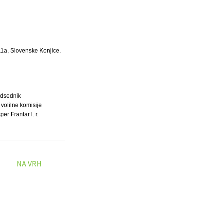
11a, Slovenske Konjice.
dsednik
volilne komisije
er Frantar l. r.
NA VRH