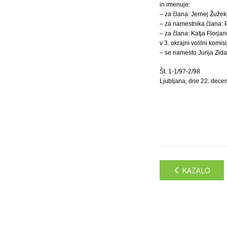
in imenuje:
– za člana: Jernej Žužek,
– za namestnika člana: P
– za člana: Katja Florjan
v 3. okrajni volilni komisi
– se namesto Jurija Zid
Št. 1-1/97-2/98
Ljubljana, dne 22. dece
KAZALO