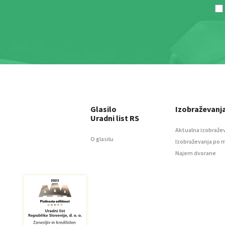
Glasilo
Izobraževanj
Uradni list RS
Aktualna izobraže
O glasilu
Izobraževanja po 
Najem dvorane