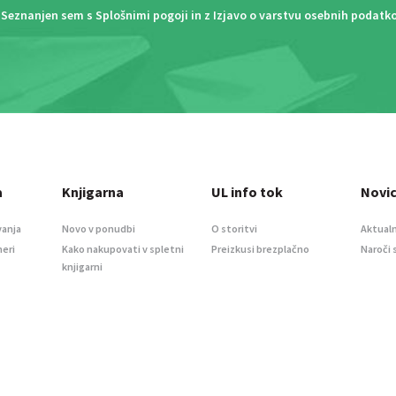
Seznanjen sem s
Splošnimi pogoji
in z
Izjavo o varstvu osebnih podatk
a
Knjigarna
UL info tok
Novi
vanja
Novo v ponudbi
O storitvi
Aktualn
meri
Kako nakupovati v spletni
Preizkusi brezplačno
Naroči 
knjigarni