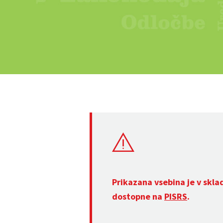
Prikazana vsebina je v skla
dostopne na
PISRS
.