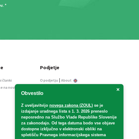
ov
. *
ce
Podjetje
|
i članki
O podjetju
About
se na novice
Kontakt
×
Obvestilo
Informacije javnega
značaja
Z uveljavitvijo
novega zakona (ZOUL)
se je
Oglaševanje
izdajanje uradnega lista s 1. 3. 2026 preneslo
Splošni pogoji
neposredno
na Službo Vlade Republike Slovenije
Izjava o varstvu osebnih
za zakonodajo
. Od tega datuma bodo vse objave
podatkov
dostopne izključno v elektronski obliki na
spletišču Pravnega informacijskega sistema
E-dražbe