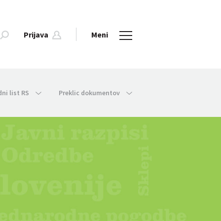
Prijava
Meni
dni list RS
Preklic dokumentov