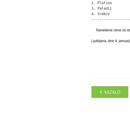
2. Platina         
3. Paladij         
4. Srebro          
-------------------
Navedene cene so izr
Ljubljana, dne 4. januar
KAZALO