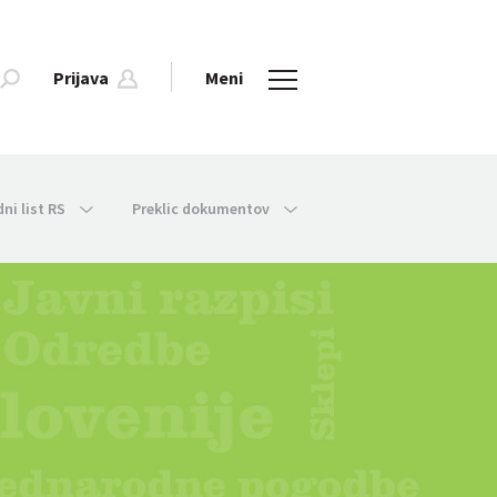
Prijava
Meni
dni list RS
Preklic dokumentov