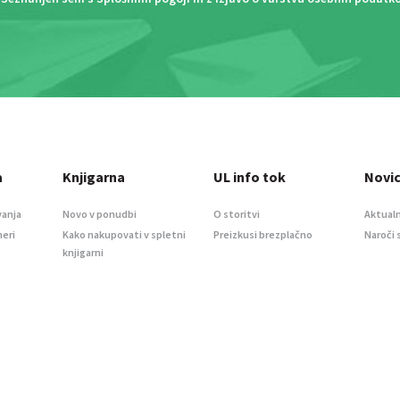
a
Knjigarna
UL info tok
Novi
vanja
Novo v ponudbi
O storitvi
Aktualn
meri
Kako nakupovati v spletni
Preizkusi brezplačno
Naroči 
knjigarni