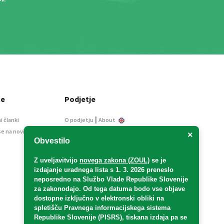
ce
Podjetje
|
i članki
O podjetju
About
se na novice
Kontakt
×
Obvestilo
Informacije javnega
značaja
Z uveljavitvijo
novega zakona (ZOUL)
se je
Oglaševanje
izdajanje uradnega lista s 1. 3. 2026 preneslo
Splošni pogoji
neposredno
na Službo Vlade Republike Slovenije
Izjava o varstvu osebnih
za zakonodajo
. Od tega datuma bodo vse objave
podatkov
dostopne izključno v elektronski obliki na
spletišču Pravnega informacijskega sistema
E-dražbe
Republike Slovenije (PISRS), tiskana izdaja pa se