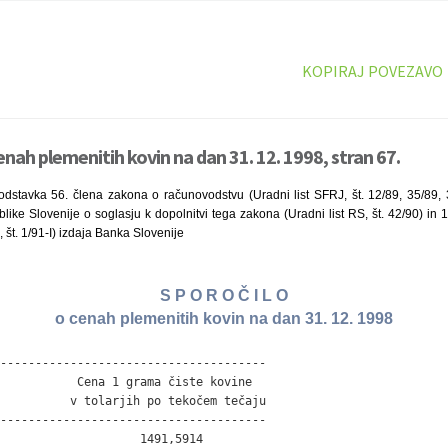
KOPIRAJ POVEZAVO
enah plemenitih kovin na dan 31. 12. 1998, stran 67.
odstavka 56. člena zakona o računovodstvu (Uradni list SFRJ, št. 12/89, 35/89, 3
ike Slovenije o soglasju k dopolnitvi tega zakona (Uradni list RS, št. 42/90) in 
, št. 1/91-I) izdaja Banka Slovenije
S P O R O Č I L O
o cenah plemenitih kovin na dan 31. 12. 1998
--------------------------------------

           Cena 1 grama čiste kovine

          v tolarjih po tekočem tečaju

--------------------------------------

                    1491,5914
