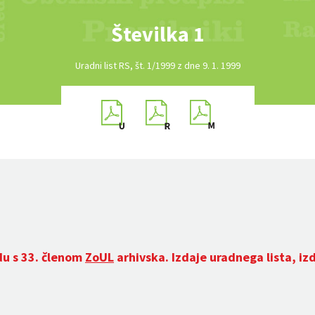
Številka 1
Uradni list RS, št. 1/1999 z dne 9. 1. 1999
du s 33. členom
ZoUL
arhivska. Izdaje uradnega lista, iz