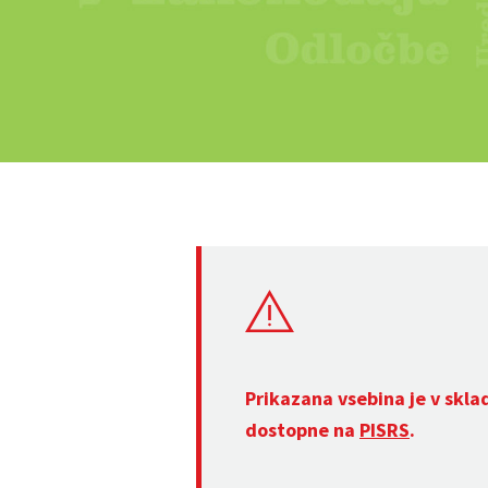
Prikazana vsebina je v skla
dostopne na
PISRS
.