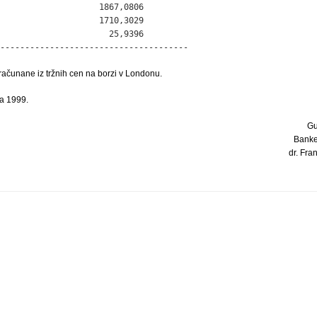
                    1867,0806

                    1710,3029

                      25,9396

--------------------------------------
ačunane iz tržnih cen na borzi v Londonu.
ja 1999.
Gu
Banke
dr. Fran