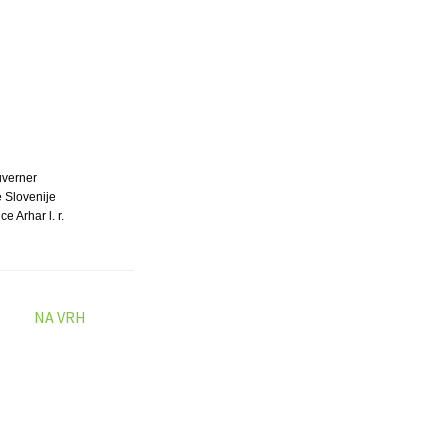
verner
 Slovenije
ce Arhar l. r.
NA VRH