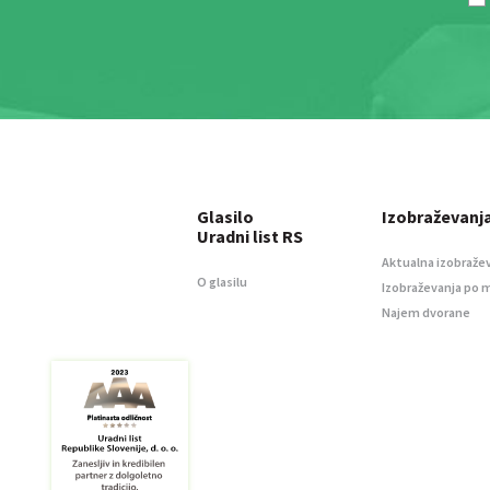
Glasilo
Izobraževanj
Uradni list RS
Aktualna izobraže
O glasilu
Izobraževanja po 
Najem dvorane