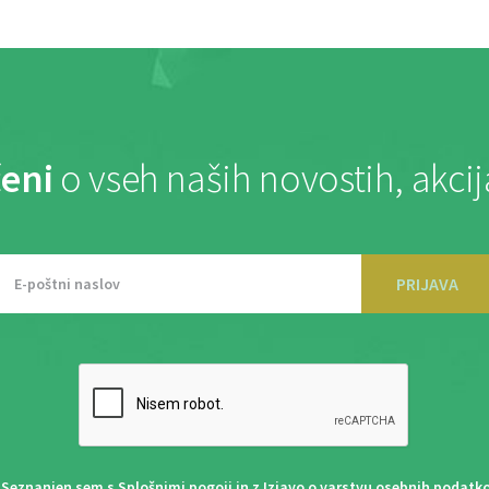
eni
o vseh naših novostih, akci
PRIJAVA
Seznanjen sem s
Splošnimi pogoji
in z
Izjavo o varstvu osebnih podatk