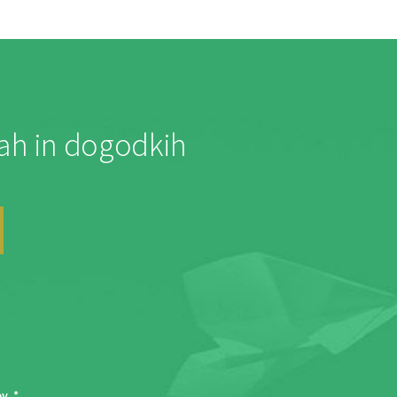
jah in dogodkih
ov
. *