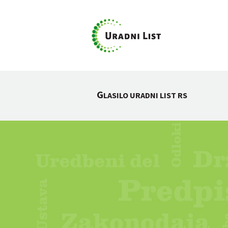
G
LASILO URADNI LIST RS