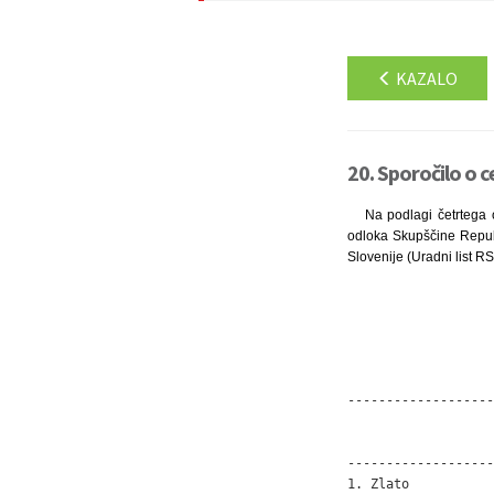
KAZALO
20. Sporočilo o c
Na podlagi četrtega 
odloka Skupščine Republ
Slovenije (Uradni list RS
-------------------
                   
                   
-------------------
1. Zlato           