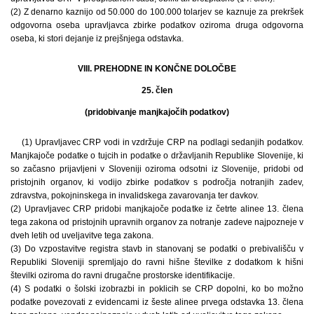
(2) Z denarno kaznijo od 50.000 do 100.000 tolarjev se kaznuje za prekršek
odgovorna oseba upravljavca zbirke podatkov oziroma druga odgovorna
oseba, ki stori dejanje iz prejšnjega odstavka.
VIII. PREHODNE IN KONČNE DOLOČBE
25. člen
(pridobivanje manjkajočih podatkov)
(1) Upravljavec CRP vodi in vzdržuje CRP na podlagi sedanjih podatkov.
Manjkajoče podatke o tujcih in podatke o državljanih Republike Slovenije, ki
so začasno prijavljeni v Sloveniji oziroma odsotni iz Slovenije, pridobi od
pristojnih organov, ki vodijo zbirke podatkov s področja notranjih zadev,
zdravstva, pokojninskega in invalidskega zavarovanja ter davkov.
(2) Upravljavec CRP pridobi manjkajoče podatke iz četrte alinee 13. člena
tega zakona od pristojnih upravnih organov za notranje zadeve najpozneje v
dveh letih od uveljavitve tega zakona.
(3) Do vzpostavitve registra stavb in stanovanj se podatki o prebivališču v
Republiki Sloveniji spremljajo do ravni hišne številke z dodatkom k hišni
številki oziroma do ravni drugačne prostorske identifikacije.
(4) S podatki o šolski izobrazbi in poklicih se CRP dopolni, ko bo možno
podatke povezovati z evidencami iz šeste alinee prvega odstavka 13. člena