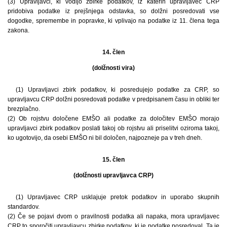
(3) Upravljavci, ki vodijo zbirke podatkov, iz katerih upravljavec CRP
pridobiva podatke iz prejšnjega odstavka, so dolžni posredovati vse
dogodke, spremembe in popravke, ki vplivajo na podatke iz 11. člena tega
zakona.
14. člen
(dolžnosti vira)
(1) Upravljavci zbirk podatkov, ki posredujejo podatke za CRP, so
upravljavcu CRP dolžni posredovati podatke v predpisanem času in obliki ter
brezplačno.
(2) Ob rojstvu določene EMŠO ali podatke za določitev EMŠO morajo
upravljavci zbirk podatkov poslati takoj ob rojstvu ali priselitvi oziroma takoj,
ko ugotovijo, da osebi EMŠO ni bil določen, najpozneje pa v treh dneh.
15. člen
(dolžnosti upravljavca CRP)
(1) Upravljavec CRP usklajuje pretok podatkov in uporabo skupnih
standardov.
(2) Če se pojavi dvom o pravilnosti podatka ali napaka, mora upravljavec
CRP to sporočiti upravljavcu zbirke podatkov, ki je podatke posredoval. Ta je