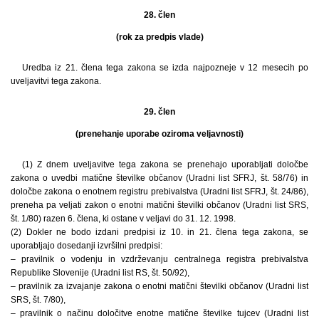
28. člen
(rok za predpis vlade)
Uredba iz 21. člena tega zakona se izda najpozneje v 12 mesecih po
uveljavitvi tega zakona.
29. člen
(prenehanje uporabe oziroma veljavnosti)
(1) Z dnem uveljavitve tega zakona se prenehajo uporabljati določbe
zakona o uvedbi matične številke občanov (Uradni list SFRJ, št. 58/76) in
določbe zakona o enotnem registru prebivalstva (Uradni list SFRJ, št. 24/86),
preneha pa veljati zakon o enotni matični številki občanov (Uradni list SRS,
št. 1/80) razen 6. člena, ki ostane v veljavi do 31. 12. 1998.
(2) Dokler ne bodo izdani predpisi iz 10. in 21. člena tega zakona, se
uporabljajo dosedanji izvršilni predpisi:
– pravilnik o vodenju in vzdrževanju centralnega registra prebivalstva
Republike Slovenije (Uradni list RS, št. 50/92),
– pravilnik za izvajanje zakona o enotni matični številki občanov (Uradni list
SRS, št. 7/80),
– pravilnik o načinu določitve enotne matične številke tujcev (Uradni list