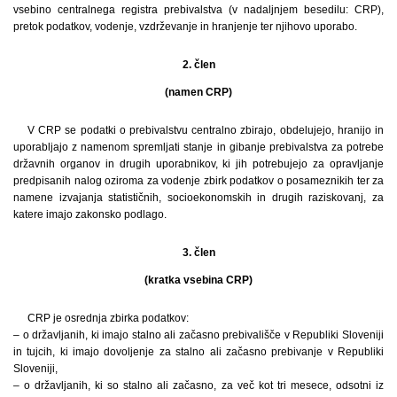
vsebino centralnega registra prebivalstva (v nadaljnjem besedilu: CRP),
pretok podatkov, vodenje, vzdrževanje in hranjenje ter njihovo uporabo.
2. člen
(namen CRP)
V CRP se podatki o prebivalstvu centralno zbirajo, obdelujejo, hranijo in
uporabljajo z namenom spremljati stanje in gibanje prebivalstva za potrebe
državnih organov in drugih uporabnikov, ki jih potrebujejo za opravljanje
predpisanih nalog oziroma za vodenje zbirk podatkov o posameznikih ter za
namene izvajanja statističnih, socioekonomskih in drugih raziskovanj, za
katere imajo zakonsko podlago.
3. člen
(kratka vsebina CRP)
CRP je osrednja zbirka podatkov:
– o državljanih, ki imajo stalno ali začasno prebivališče v Republiki Sloveniji
in tujcih, ki imajo dovoljenje za stalno ali začasno prebivanje v Republiki
Sloveniji,
– o državljanih, ki so stalno ali začasno, za več kot tri mesece, odsotni iz