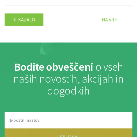
KAZALO
NA VRH
Bodite obveščeni
o vseh
naših novostih, akcijah in
dogodkih
PRIJAVA