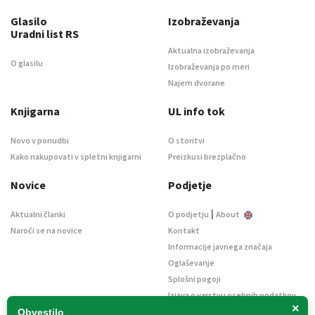
Glasilo
Izobraževanja
Uradni list RS
Aktualna izobraževanja
O glasilu
Izobraževanja po meri
Najem dvorane
Knjigarna
UL info tok
Novo v ponudbi
O storitvi
Kako nakupovati v spletni knjigarni
Preizkusi brezplačno
Novice
Podjetje
|
Aktualni članki
O podjetju
About
Naroči se na novice
Kontakt
Informacije javnega značaja
Oglaševanje
Splošni pogoji
Izjava o varstvu osebnih podatkov
×
E-dražbe
Obvestilo