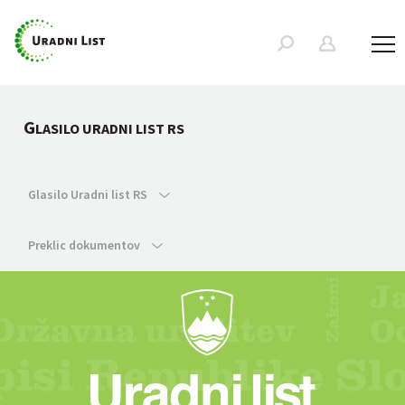
G
LASILO URADNI LIST RS
Glasilo Uradni list RS
Preklic dokumentov