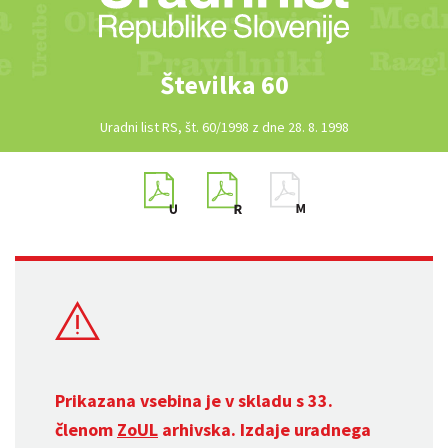
Številka 60
Uradni list RS, št. 60/1998 z dne 28. 8. 1998
Prikazana vsebina je v skladu s 33.
členom
ZoUL
arhivska. Izdaje uradnega