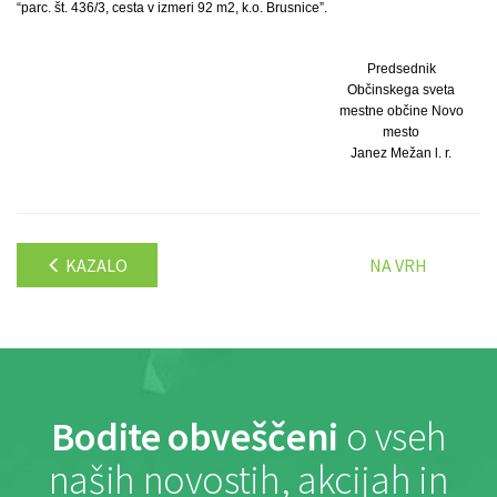
“parc. št. 436/3, cesta v izmeri 92 m2, k.o. Brusnice”.
Predsednik
Občinskega sveta
mestne občine Novo
mesto
Janez Mežan l. r.
KAZALO
NA VRH
Bodite obveščeni
o vseh
naših novostih, akcijah in