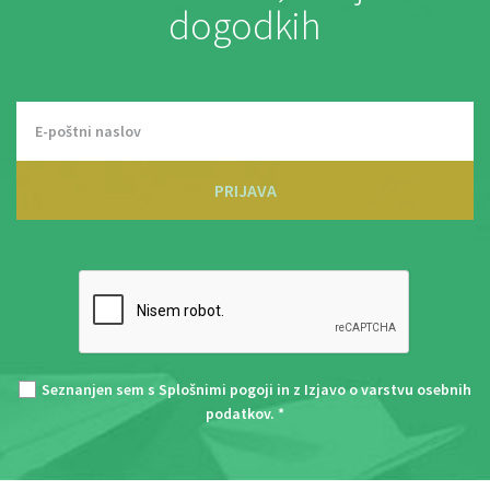
dogodkih
PRIJAVA
Seznanjen sem s
Splošnimi pogoji
in z
Izjavo o varstvu osebnih
podatkov
. *