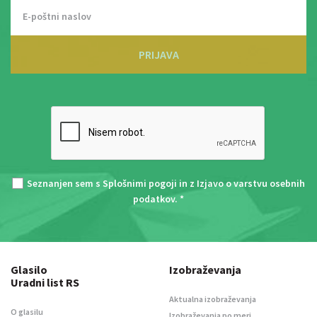
PRIJAVA
Seznanjen sem s
Splošnimi pogoji
in z
Izjavo o varstvu osebnih
podatkov
. *
Glasilo
Izobraževanja
Uradni list RS
Aktualna izobraževanja
O glasilu
Izobraževanja po meri