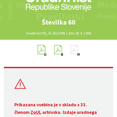
Številka 60
Uradni list RS, št. 60/1998 z dne 28. 8. 1998
Prikazana vsebina je v skladu s 33.
členom
ZoUL
arhivska. Izdaje uradnega