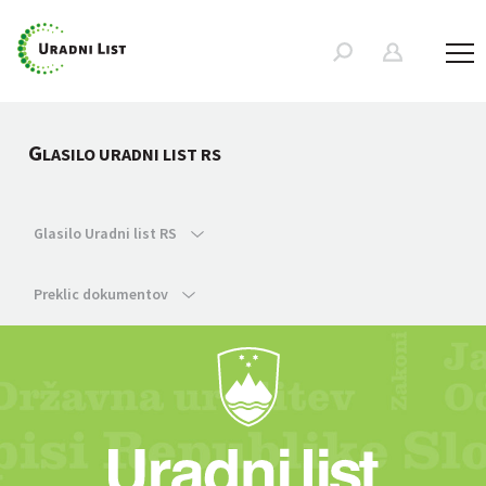
G
LASILO URADNI LIST RS
Glasilo Uradni list RS
Preklic dokumentov