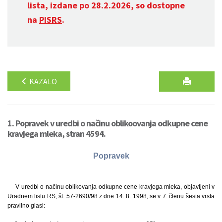
lista, izdane po 28.2.2026, so dostopne
na
PISRS
.
KAZALO
1. Popravek v uredbi o načinu oblikoovanja odkupne cene
kravjega mleka, stran 4594.
Popravek
V uredbi o načinu oblikovanja odkupne cene kravjega mleka, objavljeni v
Uradnem listu RS, št. 57-2690/98 z dne 14. 8. 1998, se v 7. členu šesta vrsta
pravilno glasi: