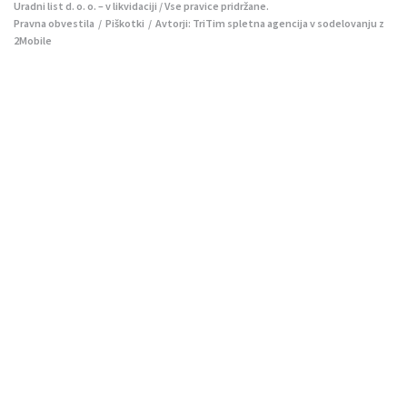
Uradni list d. o. o. – v likvidaciji / Vse pravice pridržane.
Pravna obvestila
/
Piškotki
/ Avtorji:
TriTim spletna agencija
v sodelovanju z
2Mobile