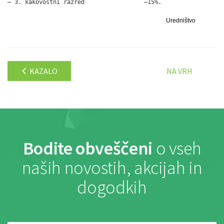
– 3. kakovostni razred                 –15%.
Uredništvo
KAZALO
NA VRH
Bodite obveščeni
o vseh
naših novostih, akcijah in
dogodkih