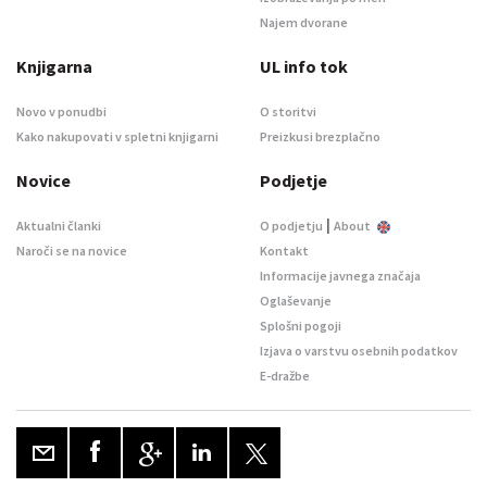
Najem dvorane
Knjigarna
UL info tok
Novo v ponudbi
O storitvi
Kako nakupovati v spletni knjigarni
Preizkusi brezplačno
Novice
Podjetje
|
Aktualni članki
O podjetju
About
Naroči se na novice
Kontakt
Informacije javnega značaja
Oglaševanje
Splošni pogoji
Izjava o varstvu osebnih podatkov
E-dražbe