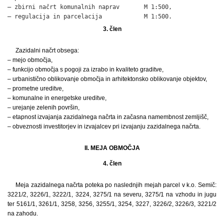
– zbirni načrt komunalnih naprav       M 1:500,

– regulacija in parcelacija            M 1:500.
3. člen
Zazidalni načrt obsega:
– mejo območja,
– funkcijo območja s pogoji za izrabo in kvaliteto graditve,
– urbanistično oblikovanje območja in arhitektonsko oblikovanje objektov,
– prometne ureditve,
– komunalne in energetske ureditve,
– urejanje zelenih površin,
– etapnost izvajanja zazidalnega načrta in začasna namembnost zemljišč,
– obveznosti investitorjev in izvajalcev pri izvajanju zazidalnega načrta.
II. MEJA OBMOČJA
4. člen
Meja zazidalnega načrta poteka po naslednjih mejah parcel v k.o. Semič:
3221/2, 3226/1, 3222/1, 3224, 3275/1 na severu, 3275/1 na vzhodu in jugu
ter 5161/1, 3261/1, 3258, 3256, 3255/1, 3254, 3227, 3226/2, 3226/3, 3221/2
na zahodu.