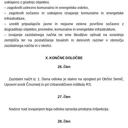
usklajeno z gradnjo objektov,
– zagotoviti ustrezno komunalno in energetsko oskrbo,
– zagotoviti sočasno in usklajeno izvajanje komunalne in energetske
infrastrukture,
– urediti pripadajoče javne in nejavne zelene površine sočasno z
dograditvijo objektov, prometne, komunalne in energetske infrastrukture,
– izvajanje zazidalnega načrta ne sme škodljivo vplivati na sosednja
zemljišča ter na poslabšanje bivalnih in delovnih razmer v območju
zazidalnega načrta in v okolici.
X. KONČNE DOLOČBE
26. člen
Zazidalni načrt iz. 1. člena odloka je stalno na vpogled pri Občini Semič,
Upravni enoti Črnomelj in pri Urbanističnem inštitutu RS.
27. člen
Nadzor nad izvajanjem tega odloka opravlja pristojna inšpekcija.
28. člen