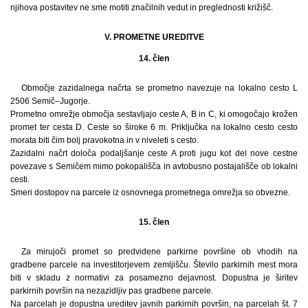
njihova postavitev ne sme motiti značilnih vedut in preglednosti križišč.
V. PROMETNE UREDITVE
14. člen
Območje zazidalnega načrta se prometno navezuje na lokalno cesto L
2506 Semič–Jugorje.
Prometno omrežje območja sestavljajo ceste A, B in C, ki omogočajo krožen
promet ter cesta D. Ceste so široke 6 m. Priključka na lokalno cesto cesto
morata biti čim bolj pravokotna in v niveleti s cesto.
Zazidalni načrt določa podaljšanje ceste A proti jugu kot del nove cestne
povezave s Semičem mimo pokopališča in avtobusno postajališče ob lokalni
cesti.
Smeri dostopov na parcele iz osnovnega prometnega omrežja so obvezne.
15. člen
Za mirujoči promet so predvidene parkirne površine ob vhodih na
gradbene parcele na investitorjevem zemljišču. Število parkirnih mest mora
biti v skladu z normativi za posamezno dejavnost. Dopustna je širitev
parkirnih površin na nezazidljiv pas gradbene parcele.
Na parcelah je dopustna ureditev javnih parkirnih površin, na parcelah št. 7