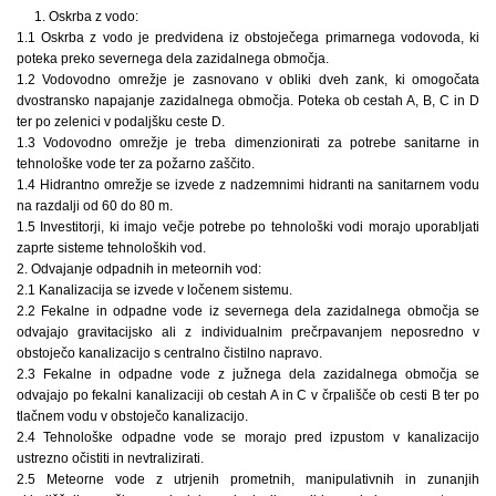
1. Oskrba z vodo:
1.1 Oskrba z vodo je predvidena iz obstoječega primarnega vodovoda, ki
poteka preko severnega dela zazidalnega območja.
1.2 Vodovodno omrežje je zasnovano v obliki dveh zank, ki omogočata
dvostransko napajanje zazidalnega območja. Poteka ob cestah A, B, C in D
ter po zelenici v podaljšku ceste D.
1.3 Vodovodno omrežje je treba dimenzionirati za potrebe sanitarne in
tehnološke vode ter za požarno zaščito.
1.4 Hidrantno omrežje se izvede z nadzemnimi hidranti na sanitarnem vodu
na razdalji od 60 do 80 m.
1.5 Investitorji, ki imajo večje potrebe po tehnološki vodi morajo uporabljati
zaprte sisteme tehnoloških vod.
2. Odvajanje odpadnih in meteornih vod:
2.1 Kanalizacija se izvede v ločenem sistemu.
2.2 Fekalne in odpadne vode iz severnega dela zazidalnega območja se
odvajajo gravitacijsko ali z individualnim prečrpavanjem neposredno v
obstoječo kanalizacijo s centralno čistilno napravo.
2.3 Fekalne in odpadne vode z južnega dela zazidalnega območja se
odvajajo po fekalni kanalizaciji ob cestah A in C v črpališče ob cesti B ter po
tlačnem vodu v obstoječo kanalizacijo.
2.4 Tehnološke odpadne vode se morajo pred izpustom v kanalizacijo
ustrezno očistiti in nevtralizirati.
2.5 Meteorne vode z utrjenih prometnih, manipulativnih in zunanjih