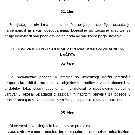
23. člen
Zemljišča, predvidena za kasnejše urejanje, obdržijo dosedanjo
namembnost in način gospodarjenja. Dopustne so začasne ureditve za
druge dejavnosti pod pogojem, da ne bodo ovirale kasnejšega urejanja.
IX. OBVEZNOSTI INVESTITORJEV PRI IZVAJANJU ZAZIDALNEGA
NAČRTA
24. člen
Za posamezne posege v prostor so investitorji dolžni predložiti
programsko arhitekturno zasnovo objektov in ureditev z vsemi elementi za
pridobitev lokacijskega dovoljenja in z dokazili o upoštevanju določil o
varovanju okolja. Skladnost z zazidalnim načrtom preverja za posege v
prostor pristojna služba Občine Semič in pristojna strokovna organizacija.
25. člen
Obveznosti investitorjev in izvajalcev so predvsem:
– zagotoviti izvajanje prometne ter komunalne in energetske infrastrukture