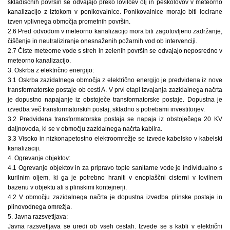
skladiščnih površin se odvajajo preko lovilcev olj in peskolovov v meteorno
kanalizacijo z iztokom v ponikovalnice. Ponikovalnice morajo biti locirane
izven vplivnega območja prometnih površin.
2.6 Pred odvodom v meteorno kanalizacijo mora biti zagotovljeno zadržanje,
čiščenje in neutraliziranje onesnaženih požarnih vod ob intervenciji.
2.7 Čiste meteorne vode s streh in zelenih površin se odvajajo neposredno v
meteorno kanalizacijo.
3. Oskrba z električno energijo:
3.1 Oskrba zazidalnega območja z električno energijo je predvidena iz nove
transformatorske postaje ob cesti A. V prvi etapi izvajanja zazidalnega načrta
je dopustno napajanje iz obstoječe transformatorske postaje. Dopustna je
izvedba več transformatorskih postaj, skladno s potrebami investitorjev.
3.2 Predvidena transformatorska postaja se napaja iz obstoječega 20 KV
daljnovoda, ki se v območju zazidalnega načrta kablira.
3.3 Visoko in nizkonapetostno elektroomrežje se izvede kabelsko v kabelski
kanalizaciji.
4. Ogrevanje objektov:
4.1 Ogrevanje objektov in za pripravo tople sanitarne vode je individualno s
kurilnim oljem, ki ga je potrebno hraniti v enoplaščni cisterni v lovilnem
bazenu v objektu ali s plinskimi kontejnerji.
4.2 V območju zazidalnega načrta je dopustna izvedba plinske postaje in
plinovodnega omrežja.
5. Javna razsvetljava:
Javna razsvetljava se uredi ob vseh cestah. Izvede se s kabli v električni