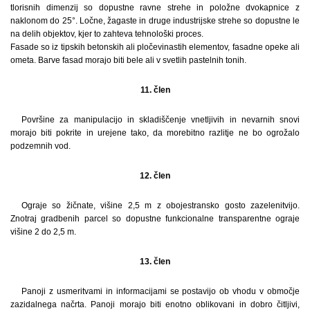
tlorisnih dimenzij so dopustne ravne strehe in položne dvokapnice z
naklonom do 25°. Ločne, žagaste in druge industrijske strehe so dopustne le
na delih objektov, kjer to zahteva tehnološki proces.
Fasade so iz tipskih betonskih ali pločevinastih elementov, fasadne opeke ali
ometa. Barve fasad morajo biti bele ali v svetlih pastelnih tonih.
11. člen
Površine za manipulacijo in skladiščenje vnetljivih in nevarnih snovi
morajo biti pokrite in urejene tako, da morebitno razlitje ne bo ogrožalo
podzemnih vod.
12. člen
Ograje so žičnate, višine 2,5 m z obojestransko gosto zazelenitvijo.
Znotraj gradbenih parcel so dopustne funkcionalne transparentne ograje
višine 2 do 2,5 m.
13. člen
Panoji z usmeritvami in informacijami se postavijo ob vhodu v območje
zazidalnega načrta. Panoji morajo biti enotno oblikovani in dobro čitljivi,