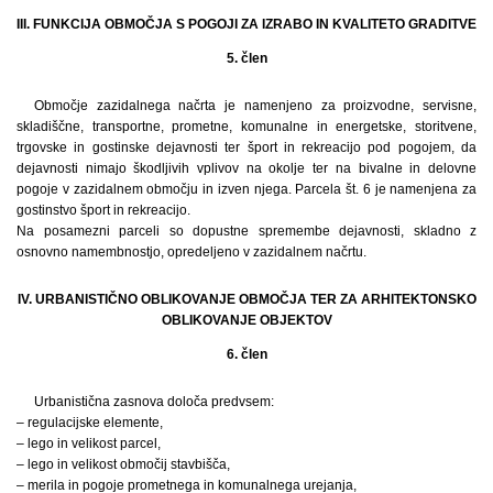
III. FUNKCIJA OBMOČJA S POGOJI ZA IZRABO IN KVALITETO GRADITVE
5. člen
Območje zazidalnega načrta je namenjeno za proizvodne, servisne,
skladiščne, transportne, prometne, komunalne in energetske, storitvene,
trgovske in gostinske dejavnosti ter šport in rekreacijo pod pogojem, da
dejavnosti nimajo škodljivih vplivov na okolje ter na bivalne in delovne
pogoje v zazidalnem območju in izven njega. Parcela št. 6 je namenjena za
gostinstvo šport in rekreacijo.
Na posamezni parceli so dopustne spremembe dejavnosti, skladno z
osnovno namembnostjo, opredeljeno v zazidalnem načrtu.
IV. URBANISTIČNO OBLIKOVANJE OBMOČJA TER ZA ARHITEKTONSKO
OBLIKOVANJE OBJEKTOV
6. člen
Urbanistična zasnova določa predvsem:
– regulacijske elemente,
– lego in velikost parcel,
– lego in velikost območij stavbišča,
– merila in pogoje prometnega in komunalnega urejanja,