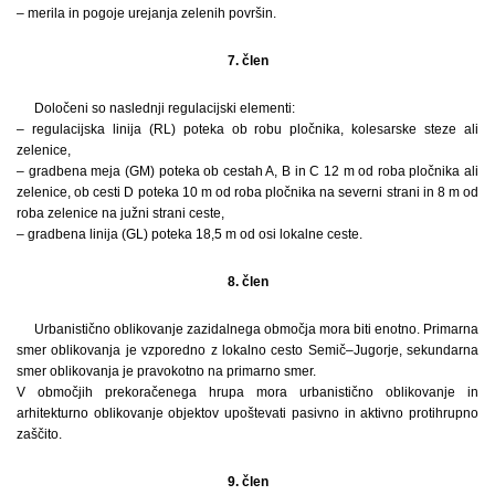
– merila in pogoje urejanja zelenih površin.
7. člen
Določeni so naslednji regulacijski elementi:
– regulacijska linija (RL) poteka ob robu pločnika, kolesarske steze ali
zelenice,
– gradbena meja (GM) poteka ob cestah A, B in C 12 m od roba pločnika ali
zelenice, ob cesti D poteka 10 m od roba pločnika na severni strani in 8 m od
roba zelenice na južni strani ceste,
– gradbena linija (GL) poteka 18,5 m od osi lokalne ceste.
8. člen
Urbanistično oblikovanje zazidalnega območja mora biti enotno. Primarna
smer oblikovanja je vzporedno z lokalno cesto Semič–Jugorje, sekundarna
smer oblikovanja je pravokotno na primarno smer.
V območjih prekoračenega hrupa mora urbanistično oblikovanje in
arhitekturno oblikovanje objektov upoštevati pasivno in aktivno protihrupno
zaščito.
9. člen