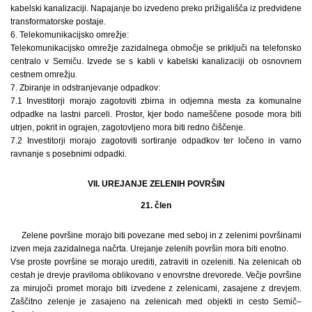
kabelski kanalizaciji. Napajanje bo izvedeno preko prižigališča iz predvidene
transformatorske postaje.
6. Telekomunikacijsko omrežje:
Telekomunikacijsko omrežje zazidalnega območje se priključi na telefonsko
centralo v Semiču. Izvede se s kabli v kabelski kanalizaciji ob osnovnem
cestnem omrežju.
7. Zbiranje in odstranjevanje odpadkov:
7.1 Investitorji morajo zagotoviti zbirna in odjemna mesta za komunalne
odpadke na lastni parceli. Prostor, kjer bodo nameščene posode mora biti
utrjen, pokrit in ograjen, zagotovljeno mora biti redno čiščenje.
7.2 Investitorji morajo zagotoviti sortiranje odpadkov ter ločeno in varno
ravnanje s posebnimi odpadki.
VII. UREJANJE ZELENIH POVRŠIN
21. člen
Zelene površine morajo biti povezane med seboj in z zelenimi površinami
izven meja zazidalnega načrta. Urejanje zelenih površin mora biti enotno.
Vse proste površine se morajo urediti, zatraviti in ozeleniti. Na zelenicah ob
cestah je drevje praviloma oblikovano v enovrstne drevorede. Večje površine
za mirujoči promet morajo biti izvedene z zelenicami, zasajene z drevjem.
Zaščitno zelenje je zasajeno na zelenicah med objekti in cesto Semič–