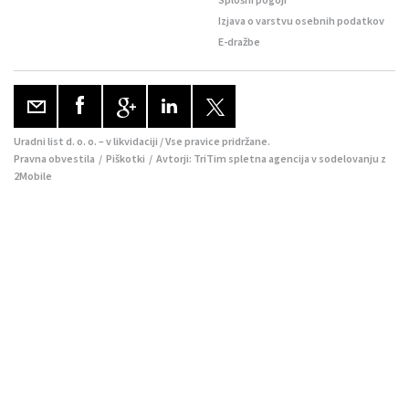
Izjava o varstvu osebnih podatkov
E-dražbe
Uradni list d. o. o. – v likvidaciji / Vse pravice pridržane.
Pravna obvestila
/
Piškotki
/ Avtorji:
TriTim spletna agencija
v sodelovanju z
2Mobile