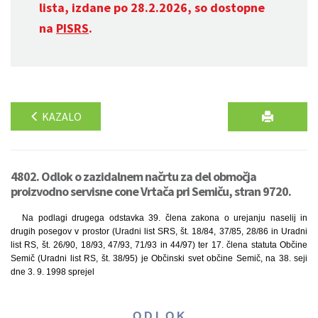
lista, izdane po 28.2.2026, so dostopne
na
PISRS
.
KAZALO
4802. Odlok o zazidalnem načrtu za del območja
proizvodno servisne cone Vrtača pri Semiču, stran 9720.
Na podlagi drugega odstavka 39. člena zakona o urejanju naselij in
drugih posegov v prostor (Uradni list SRS, št. 18/84, 37/85, 28/86 in Uradni
list RS, št. 26/90, 18/93, 47/93, 71/93 in 44/97) ter 17. člena statuta Občine
Semič (Uradni list RS, št. 38/95) je Občinski svet občine Semič, na 38. seji
dne 3. 9. 1998 sprejel
O D L O K