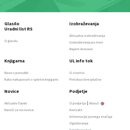
Glasilo
Izobraževanja
Uradni list RS
Aktualna izobraževanja
O glasilu
Izobraževanja po meri
Najem dvorane
Knjigarna
UL info tok
Novo v ponudbi
O storitvi
Kako nakupovati v spletni knjigarni
Preizkusi brezplačno
Novice
Podjetje
|
Aktualni članki
O podjetju
About
Naroči se na novice
Kontakt
Informacije javnega značaja
Oglaševanje
Splošni pogoji