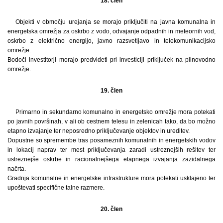
18. člen
Objekti v območju urejanja se morajo priključiti na javna komunalna in
energetska omrežja za oskrbo z vodo, odvajanje odpadnih in meteornih vod,
oskrbo z električno energijo, javno razsvetljavo in telekomunikacijsko
omrežje.
Bodoči investitorji morajo predvideti pri investiciji priključek na plinovodno
omrežje.
19. člen
Primarno in sekundarno komunalno in energetsko omrežje mora potekati
po javnih površinah, v ali ob cestnem telesu in zelenicah tako, da bo možno
etapno izvajanje ter neposredno priključevanje objektov in ureditev.
Dopustne so spremembe tras posameznih komunalnih in energetskih vodov
in lokacij naprav ter mest priključevanja zaradi ustreznejših rešitev ter
ustreznejše oskrbe in racionalnejšega etapnega izvajanja zazidalnega
načrta.
Gradnja komunalne in energetske infrastrukture mora potekati usklajeno ter
upoštevati specifične talne razmere.
20. člen