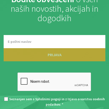
naših novostih, akcijah in
dogodkih
PRIJAVA
Seznanjen sem s
Splošnimi pogoji
in z
Izjavo o varstvu osebnih
podatkov
. *