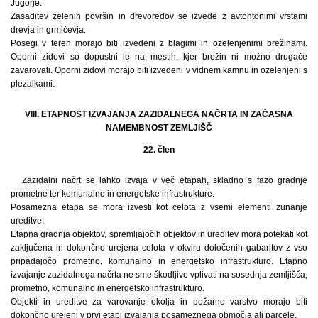
Jugorje.
Zasaditev zelenih površin in drevoredov se izvede z avtohtonimi vrstami
drevja in grmičevja.
Posegi v teren morajo biti izvedeni z blagimi in ozelenjenimi brežinami.
Oporni zidovi so dopustni le na mestih, kjer brežin ni možno drugače
zavarovati. Oporni zidovi morajo biti izvedeni v vidnem kamnu in ozelenjeni s
plezalkami.
VIII. ETAPNOST IZVAJANJA ZAZIDALNEGA NAČRTA IN ZAČASNA
NAMEMBNOST ZEMLJIŠČ
22. člen
Zazidalni načrt se lahko izvaja v več etapah, skladno s fazo gradnje
prometne ter komunalne in energetske infrastrukture.
Posamezna etapa se mora izvesti kot celota z vsemi elementi zunanje
ureditve.
Etapna gradnja objektov, spremljajočih objektov in ureditev mora potekati kot
zaključena in dokončno urejena celota v okviru določenih gabaritov z vso
pripadajočo prometno, komunalno in energetsko infrastrukturo. Etapno
izvajanje zazidalnega načrta ne sme škodljivo vplivati na sosednja zemljišča,
prometno, komunalno in energetsko infrastrukturo.
Objekti in ureditve za varovanje okolja in požarno varstvo morajo biti
dokončno urejeni v prvi etapi izvajanja posameznega območja ali parcele.