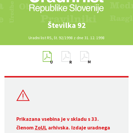
Številka 92
Uradni list RS, št. 92/1998 z dne 31. 12. 1998
Prikazana vsebina je v skladu s 33.
členom
ZoUL
arhivska. Izdaje uradnega