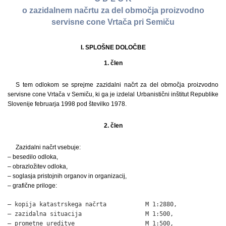
o zazidalnem načrtu za del območja proizvodno
servisne cone Vrtača pri Semiču
I. SPLOŠNE DOLOČBE
1. člen
S tem odlokom se sprejme zazidalni načrt za del območja proizvodno
servisne cone Vrtača v Semiču, ki ga je izdelal Urbanistični inštitut Republike
Slovenije februarja 1998 pod številko 1978.
2. člen
Zazidalni načrt vsebuje:
– besedilo odloka,
– obrazložitev odloka,
– soglasja pristojnih organov in organizacij,
– grafične priloge:
– kopija katastrskega načrta           M 1:2880,

– zazidalna situacija                  M 1:500,

– prometne ureditve                    M 1:500,
