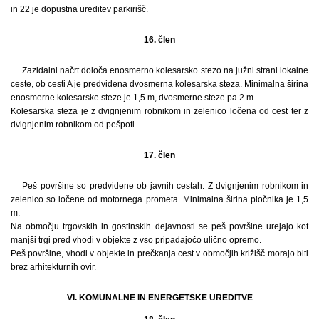
in 22 je dopustna ureditev parkirišč.
16. člen
Zazidalni načrt določa enosmerno kolesarsko stezo na južni strani lokalne
ceste, ob cesti A je predvidena dvosmerna kolesarska steza. Minimalna širina
enosmerne kolesarske steze je 1,5 m, dvosmerne steze pa 2 m.
Kolesarska steza je z dvignjenim robnikom in zelenico ločena od cest ter z
dvignjenim robnikom od pešpoti.
17. člen
Peš površine so predvidene ob javnih cestah. Z dvignjenim robnikom in
zelenico so ločene od motornega prometa. Minimalna širina pločnika je 1,5
m.
Na območju trgovskih in gostinskih dejavnosti se peš površine urejajo kot
manjši trgi pred vhodi v objekte z vso pripadajočo ulično opremo.
Peš površine, vhodi v objekte in prečkanja cest v območjih križišč morajo biti
brez arhitekturnih ovir.
VI. KOMUNALNE IN ENERGETSKE UREDITVE