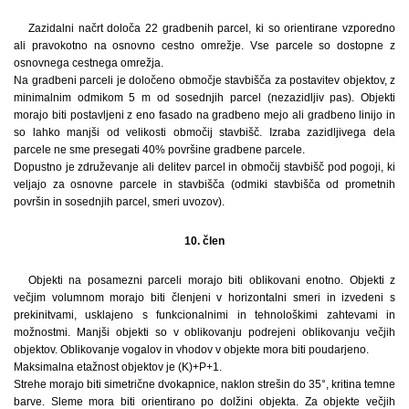
Zazidalni načrt določa 22 gradbenih parcel, ki so orientirane vzporedno
ali pravokotno na osnovno cestno omrežje. Vse parcele so dostopne z
osnovnega cestnega omrežja.
Na gradbeni parceli je določeno območje stavbišča za postavitev objektov, z
minimalnim odmikom 5 m od sosednjih parcel (nezazidljiv pas). Objekti
morajo biti postavljeni z eno fasado na gradbeno mejo ali gradbeno linijo in
so lahko manjši od velikosti območij stavbišč. Izraba zazidljivega dela
parcele ne sme presegati 40% površine gradbene parcele.
Dopustno je združevanje ali delitev parcel in območij stavbišč pod pogoji, ki
veljajo za osnovne parcele in stavbišča (odmiki stavbišča od prometnih
površin in sosednjih parcel, smeri uvozov).
10. člen
Objekti na posamezni parceli morajo biti oblikovani enotno. Objekti z
večjim volumnom morajo biti členjeni v horizontalni smeri in izvedeni s
prekinitvami, usklajeno s funkcionalnimi in tehnološkimi zahtevami in
možnostmi. Manjši objekti so v oblikovanju podrejeni oblikovanju večjih
objektov. Oblikovanje vogalov in vhodov v objekte mora biti poudarjeno.
Maksimalna etažnost objektov je (K)+P+1.
Strehe morajo biti simetrične dvokapnice, naklon strešin do 35°, kritina temne
barve. Sleme mora biti orientirano po dolžini objekta. Za objekte večjih