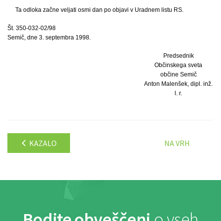
Ta odloka začne veljati osmi dan po objavi v Uradnem listu RS.
Št. 350-032-02/98
Semič, dne 3. septembra 1998.
Predsednik
Občinskega sveta
občine Semič
Anton Malenšek, dipl. inž.
l. r.
KAZALO
NA VRH
Bodite obveščeni
o vseh