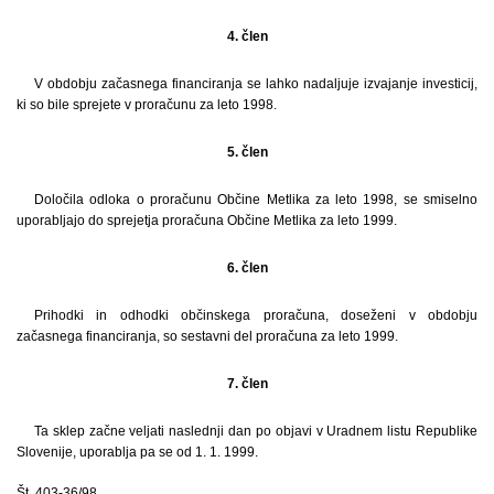
4. člen
V obdobju začasnega financiranja se lahko nadaljuje izvajanje investicij,
ki so bile sprejete v proračunu za leto 1998.
5. člen
Določila odloka o proračunu Občine Metlika za leto 1998, se smiselno
uporabljajo do sprejetja proračuna Občine Metlika za leto 1999.
6. člen
Prihodki in odhodki občinskega proračuna, doseženi v obdobju
začasnega financiranja, so sestavni del proračuna za leto 1999.
7. člen
Ta sklep začne veljati naslednji dan po objavi v Uradnem listu Republike
Slovenije, uporablja pa se od 1. 1. 1999.
Št. 403-36/98