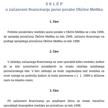
S K L E P
o začasnem financiranju javne porabe Občine Metlika
1. člen
Potrebe porabnikov sredstev javne porabe v Občini Metlika se v letu 1999,
do sprejetja proračuna Občine Metlika za leto 1999, začasno financirajo na
podlagi sprejetega proračuna Občine Metlika za leto 1998.
2. člen
V obdobju začasnega financiranja se sme uporabiti toliko sredstev, kolikor
jih je bilo sorazmerno porabljenih za enako obdobje prejšnjega
proračunskega leta. V tem obdobju se bodo zagotavljala tudi sredstva za
nove naloge na področju kulture, ki bodo prenesene s 1. 1. 1999 iz državne
ravni na lokalno raven.
3. člen
Pri začasnem financiranju po prejšnjem členu se smejo mesečno
uporabljati dvanajstine sredstev po proračunu za leto 1998.