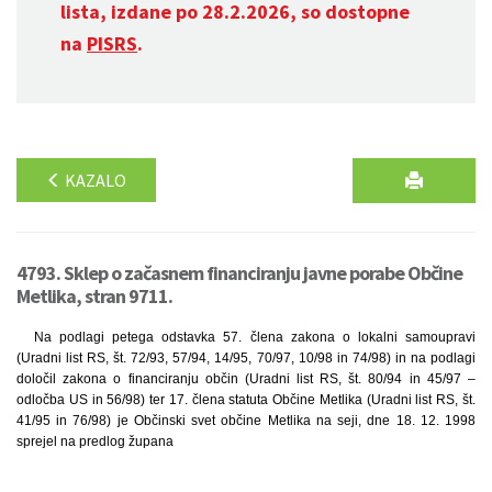
lista, izdane po 28.2.2026, so dostopne
na
PISRS
.
KAZALO
4793. Sklep o začasnem financiranju javne porabe Občine
Metlika, stran 9711.
Na podlagi petega odstavka 57. člena zakona o lokalni samoupravi
(Uradni list RS, št. 72/93, 57/94, 14/95, 70/97, 10/98 in 74/98) in na podlagi
določil zakona o financiranju občin (Uradni list RS, št. 80/94 in 45/97 –
odločba US in 56/98) ter 17. člena statuta Občine Metlika (Uradni list RS, št.
41/95 in 76/98) je Občinski svet občine Metlika na seji, dne 18. 12. 1998
sprejel na predlog župana