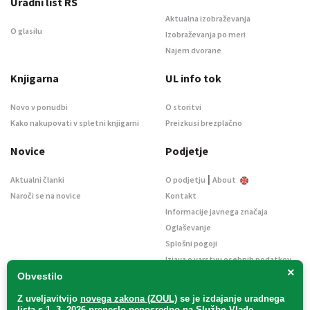
Uradni list RS
Aktualna izobraževanja
O glasilu
Izobraževanja po meri
Najem dvorane
Knjigarna
UL info tok
Novo v ponudbi
O storitvi
Kako nakupovati v spletni knjigarni
Preizkusi brezplačno
Novice
Podjetje
|
Aktualni članki
O podjetju
About
Naroči se na novice
Kontakt
Informacije javnega značaja
Oglaševanje
Splošni pogoji
Izjava o varstvu osebnih podatkov
×
E-dražbe
Obvestilo
Z uveljavitvijo
novega zakona (ZOUL)
se je
izdajanje uradnega
lista s 1. 3. 2026 preneslo
neposredno
na Službo Vlade