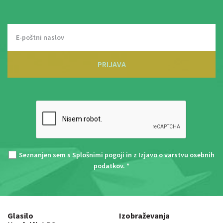
PRIJAVA
Seznanjen sem s
Splošnimi pogoji
in z
Izjavo o varstvu osebnih
podatkov
. *
Glasilo
Izobraževanja