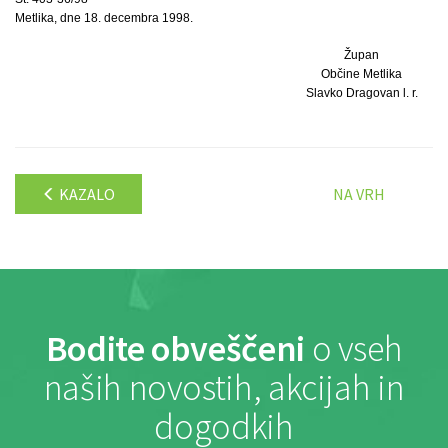
Metlika, dne 18. decembra 1998.
Župan
Občine Metlika
Slavko Dragovan l. r.
KAZALO
NA VRH
Bodite obveščeni
o vseh
naših novostih, akcijah in
dogodkih