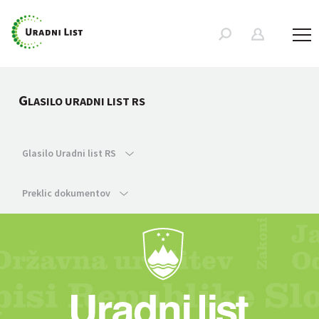
G
LASILO URADNI LIST RS
Glasilo Uradni list RS
Preklic dokumentov