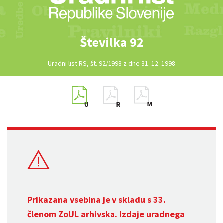
Številka 92
Uradni list RS, št. 92/1998 z dne 31. 12. 1998
Prikazana vsebina je v skladu s 33.
členom
ZoUL
arhivska. Izdaje uradnega