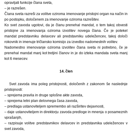
opravljati funkcije člana sveta,
– je razrešen.
Člana sveta razreši za volitve oziroma imenovanje pristojni organ na način in
po postopku, določenem za imenovanje oziroma razrešitev.
Ko svet zavoda ugotovi, da je članu prenehal mandat, o tem takoj obvesti
pristojne za imenovanja oziroma izvolitev novega člana. Če je potekel
mandat predstavniku delavcev ali predstavniku udeležencev, takoj določi
rokovnik in imenuje tričlansko komisijo za izvedbo nadomestnih volitev.
Nadomestno imenovanje oziroma izvolitev člana sveta ni potrebno, če je
prenehal mandat manj kot tretjini članov in je do izteka mandata sveta manj
kot 6 mesecev.
14. člen
Svet zavoda ima poleg pristojnosti, določenih z zakonom še naslednje
pristojnosti:
– sprejema pravila in druge splošne akte zavoda,
– sprejema letni plan delovnega časa zavoda,
– predlaga ustanoviteljem spremembo ali razširitev dejavnosti,
– daje ustanoviteljem in direktorju zavoda predloge in mnenja o posameznih
vprašanjih,
– razpisuje volitve predstavnikov delavcev in predstavnika udeležencev v
svet zavoda,