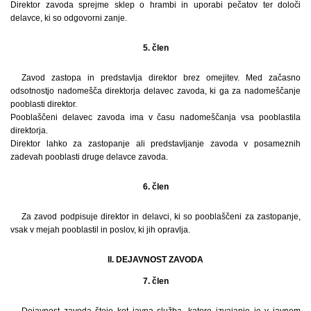
Direktor zavoda sprejme sklep o hrambi in uporabi pečatov ter določi
delavce, ki so odgovorni zanje.
5. člen
Zavod zastopa in predstavlja direktor brez omejitev. Med začasno
odsotnostjo nadomešča direktorja delavec zavoda, ki ga za nadomeščanje
pooblasti direktor.
Pooblaščeni delavec zavoda ima v času nadomeščanja vsa pooblastila
direktorja.
Direktor lahko za zastopanje ali predstavljanje zavoda v posameznih
zadevah pooblasti druge delavce zavoda.
6. člen
Za zavod podpisuje direktor in delavci, ki so pooblaščeni za zastopanje,
vsak v mejah pooblastil in poslov, ki jih opravlja.
II. DEJAVNOST ZAVODA
7. člen
Dejavnost zavoda šteje kot javna služba, katere izvajanje je v javnem