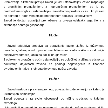
Premoženje, s katerim upravlja zavod, je last ustanoviteljev. Zavod razpolaga
s premičnim premoženjem, z nepremičnim premoženjem pa le po
predhodnem soglasju ustanoviteljev. Zavod lahko prostore v času, ko jih sam
ne potrebuje, odda v najem po predhodnem soglasju ustanoviteljev.
Zavod je dolžan upravljati premoženje iz prvega odstavka tega člena s
skrbnostjo dobrega gospodarja.
18. člen
Zavod pridobiva sredstva za opravljanje javne službe iz državnega
proračuna, lahko pa tudi z proračuna občin ustanoviteljic v skladu z zakoni, iz
prispevkov odraslih, lahko pa tudi iz drugih virov.
Z odlokom o proračunu občin ustanoviteljic se določi letna višina sredstev za
pokrivanje dejavnosti zavoda na podlagi dogovorjenih in finančno
ovrednotenih nalog iz letnega delovnega načrta zavoda.
19. člen
Zavod nastopa v pravnem prometu, povezanim z dejavnostjo, za katero je
ustanovljen, samostojno.
Zavod odgovarja za svoje obveznosti do višine sredstev, s katerimi
razpolaga.
Ustanovitelji odgovarjajo za obveznosti zavoda do višine sredstev, ki jih