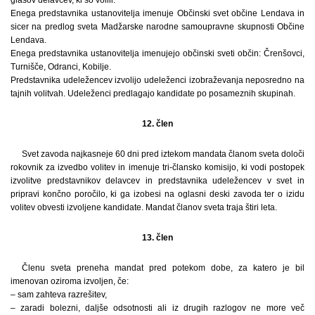
Enega predstavnika ustanovitelja imenuje Občinski svet občine Lendava in
sicer na predlog sveta Madžarske narodne samoupravne skupnosti Občine
Lendava.
Enega predstavnika ustanovitelja imenujejo občinski sveti občin: Črenšovci,
Turnišče, Odranci, Kobilje.
Predstavnika udeležencev izvolijo udeleženci izobraževanja neposredno na
tajnih volitvah. Udeleženci predlagajo kandidate po posameznih skupinah.
12. člen
Svet zavoda najkasneje 60 dni pred iztekom mandata članom sveta določi
rokovnik za izvedbo volitev in imenuje tri-člansko komisijo, ki vodi postopek
izvolitve predstavnikov delavcev in predstavnika udeležencev v svet in
pripravi končno poročilo, ki ga izobesi na oglasni deski zavoda ter o izidu
volitev obvesti izvoljene kandidate. Mandat članov sveta traja štiri leta.
13. člen
Členu sveta preneha mandat pred potekom dobe, za katero je bil
imenovan oziroma izvoljen, če:
– sam zahteva razrešitev,
– zaradi bolezni, daljše odsotnosti ali iz drugih razlogov ne more več