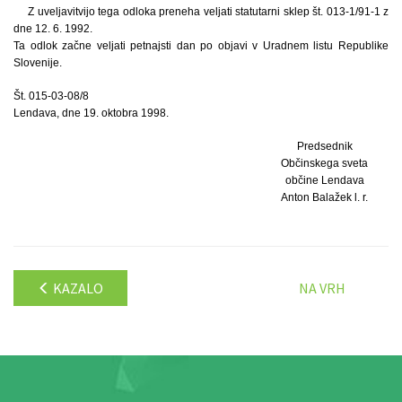
Z uveljavitvijo tega odloka preneha veljati statutarni sklep št. 013-1/91-1 z
dne 12. 6. 1992.
Ta odlok začne veljati petnajsti dan po objavi v Uradnem listu Republike
Slovenije.
Št. 015-03-08/8
Lendava, dne 19. oktobra 1998.
Predsednik
Občinskega sveta
občine Lendava
Anton Balažek l. r.
KAZALO
NA VRH