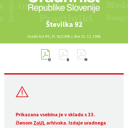
Številka 92
Uradni list RS, št. 92/1998 z dne 31. 12. 1998
Prikazana vsebina je v skladu s 33.
členom
ZoUL
arhivska. Izdaje uradnega