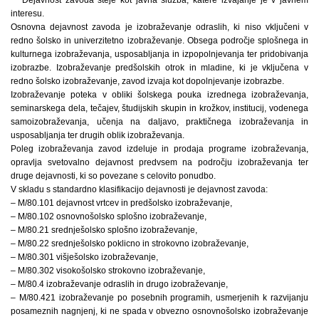
interesu.
Osnovna dejavnost zavoda je izobraževanje odraslih, ki niso vključeni v
redno šolsko in univerzitetno izobraževanje. Obsega področje splošnega in
kulturnega izobraževanja, usposabljanja in izpopolnjevanja ter pridobivanja
izobrazbe. Izobraževanje predšolskih otrok in mladine, ki je vključena v
redno šolsko izobraževanje, zavod izvaja kot dopolnjevanje izobrazbe.
Izobraževanje poteka v obliki šolskega pouka izrednega izobraževanja,
seminarskega dela, tečajev, študijskih skupin in krožkov, institucij, vodenega
samoizobraževanja, učenja na daljavo, praktičnega izobraževanja in
usposabljanja ter drugih oblik izobraževanja.
Poleg izobraževanja zavod izdeluje in prodaja programe izobraževanja,
opravlja svetovalno dejavnost predvsem na področju izobraževanja ter
druge dejavnosti, ki so povezane s celovito ponudbo.
V skladu s standardno klasifikacijo dejavnosti je dejavnost zavoda:
– M/80.101 dejavnost vrtcev in predšolsko izobraževanje,
– M/80.102 osnovnošolsko splošno izobraževanje,
– M/80.21 srednješolsko splošno izobraževanje,
– M/80.22 srednješolsko poklicno in strokovno izobraževanje,
– M/80.301 višješolsko izobraževanje,
– M/80.302 visokošolsko strokovno izobraževanje,
– M/80.4 izobraževanje odraslih in drugo izobraževanje,
– M/80.421 izobraževanje po posebnih programih, usmerjenih k razvijanju
posameznih nagnjenj, ki ne spada v obvezno osnovnošolsko izobraževanje