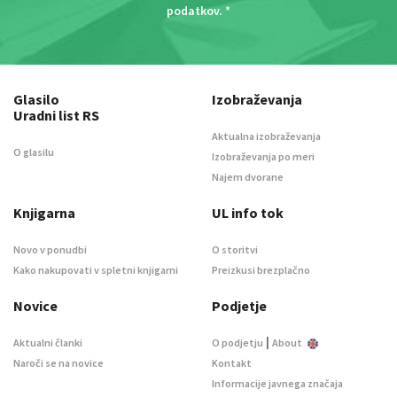
podatkov
. *
Glasilo
Izobraževanja
Uradni list RS
Aktualna izobraževanja
O glasilu
Izobraževanja po meri
Najem dvorane
Knjigarna
UL info tok
Novo v ponudbi
O storitvi
Kako nakupovati v spletni knjigarni
Preizkusi brezplačno
Novice
Podjetje
|
Aktualni članki
O podjetju
About
Naroči se na novice
Kontakt
Informacije javnega značaja