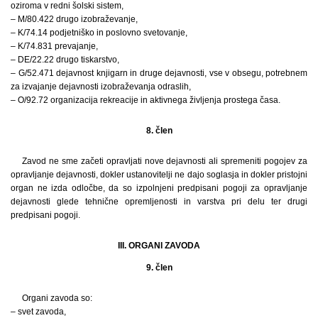
oziroma v redni šolski sistem,
– M/80.422 drugo izobraževanje,
– K/74.14 podjetniško in poslovno svetovanje,
– K/74.831 prevajanje,
– DE/22.22 drugo tiskarstvo,
– G/52.471 dejavnost knjigarn in druge dejavnosti, vse v obsegu, potrebnem
za izvajanje dejavnosti izobraževanja odraslih,
– O/92.72 organizacija rekreacije in aktivnega življenja prostega časa.
8. člen
Zavod ne sme začeti opravljati nove dejavnosti ali spremeniti pogojev za
opravljanje dejavnosti, dokler ustanovitelji ne dajo soglasja in dokler pristojni
organ ne izda odločbe, da so izpolnjeni predpisani pogoji za opravljanje
dejavnosti glede tehnične opremljenosti in varstva pri delu ter drugi
predpisani pogoji.
III. ORGANI ZAVODA
9. člen
Organi zavoda so:
– svet zavoda,