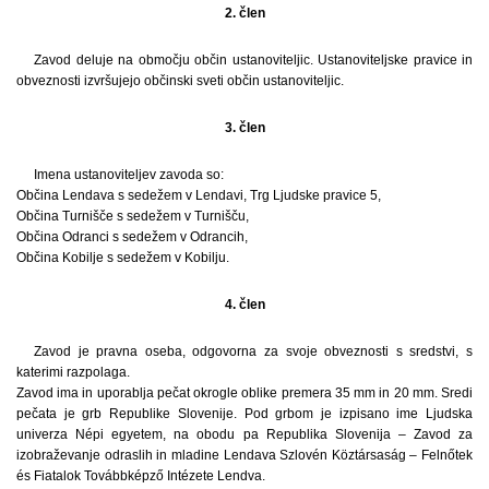
2. člen
Zavod deluje na območju občin ustanoviteljic. Ustanoviteljske pravice in
obveznosti izvršujejo občinski sveti občin ustanoviteljic.
3. člen
Imena ustanoviteljev zavoda so:
Občina Lendava s sedežem v Lendavi, Trg Ljudske pravice 5,
Občina Turnišče s sedežem v Turnišču,
Občina Odranci s sedežem v Odrancih,
Občina Kobilje s sedežem v Kobilju.
4. člen
Zavod je pravna oseba, odgovorna za svoje obveznosti s sredstvi, s
katerimi razpolaga.
Zavod ima in uporablja pečat okrogle oblike premera 35 mm in 20 mm. Sredi
pečata je grb Republike Slovenije. Pod grbom je izpisano ime Ljudska
univerza Népi egyetem, na obodu pa Republika Slovenija – Zavod za
izobraževanje odraslih in mladine Lendava Szlovén Köztársaság – Felnőtek
és Fiatalok Továbbképző Intézete Lendva.