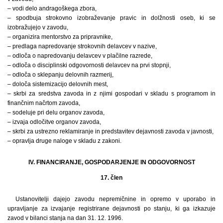
– vodi delo andragoškega zbora,
– spodbuja strokovno izobraževanje pravic in dolžnosti oseb, ki se
izobražujejo v zavodu,
– organizira mentorstvo za pripravnike,
– predlaga napredovanje strokovnih delavcev v nazive,
– odloča o napredovanju delavcev v plačilne razrede,
– odloča o disciplinski odgovornosti delavcev na prvi stopnji,
– odloča o sklepanju delovnih razmerij,
– določa sistemizacijo delovnih mest,
– skrbi za sredstva zavoda in z njimi gospodari v skladu s programom in
finančnim načrtom zavoda,
– sodeluje pri delu organov zavoda,
– izvaja odločitve organov zavoda,
– skrbi za ustrezno reklamiranje in predstavitev dejavnosti zavoda v javnosti,
– opravlja druge naloge v skladu z zakoni.
IV. FINANCIRANJE, GOSPODARJENJE IN ODGOVORNOST
17. člen
Ustanovitelji dajejo zavodu nepremičnine in opremo v uporabo in
upravljanje za izvajanje registrirane dejavnosti po stanju, ki ga izkazuje
zavod v bilanci stanja na dan 31. 12. 1996.