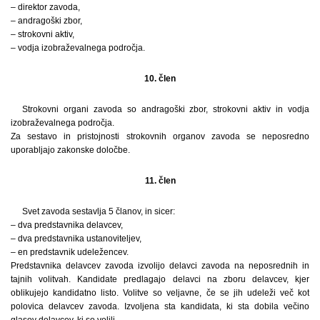
– direktor zavoda,
– andragoški zbor,
– strokovni aktiv,
– vodja izobraževalnega področja.
10. člen
Strokovni organi zavoda so andragoški zbor, strokovni aktiv in vodja
izobraževalnega področja.
Za sestavo in pristojnosti strokovnih organov zavoda se neposredno
uporabljajo zakonske določbe.
11. člen
Svet zavoda sestavlja 5 članov, in sicer:
– dva predstavnika delavcev,
– dva predstavnika ustanoviteljev,
– en predstavnik udeležencev.
Predstavnika delavcev zavoda izvolijo delavci zavoda na neposrednih in
tajnih volitvah. Kandidate predlagajo delavci na zboru delavcev, kjer
oblikujejo kandidatno listo. Volitve so veljavne, če se jih udeleži več kot
polovica delavcev zavoda. Izvoljena sta kandidata, ki sta dobila večino
glasov delavcev, ki so volili.