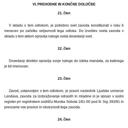
VI. PREHODNE IN KONČNE DOLOČBE
21. člen
V skladu s tem odlokom, je potrebno svet zavoda konstituirati v roku 6
mesecev po začetku veljavnosti tega odloka. Do izvolitev sveta zavoda v
skladu s tem aktom opravlja naloge sveta dosedanji svet.
22. člen
Dosedanji direktor opravlja svoje naloge do izteka mandata, za katerega
je bil imenovan.
23. člen
Zavod, ustanovljen s tem odlokom, je pravni naslednik Ljudske univerze
Lendava, zavoda za izobraževanje odraslih in mladine in je vpisan v sodni
register pri registrskem sodišču Murska Sobota 1/61-00 pod št. Srg 393/91 in
prevzame vse pravice in obveznosti tega zavoda.
24. člen