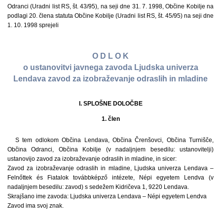
Odranci (Uradni list RS, št. 43/95), na seji dne 31. 7. 1998, Občine Kobilje na
podlagi 20. člena statuta Občine Kobilje (Uradni list RS, št. 45/95) na seji dne
1. 10. 1998 sprejeli
O D L O K
o ustanovitvi javnega zavoda Ljudska univerza
Lendava zavod za izobraževanje odraslih in mladine
I. SPLOŠNE DOLOČBE
1. člen
S tem odlokom Občina Lendava, Občina Črenšovci, Občina Turnišče,
Občina Odranci, Občina Kobilje (v nadaljnjem besedilu: ustanovitelji)
ustanovijo zavod za izobraževanje odraslih in mladine, in sicer:
Zavod za izobraževanje odraslih in mladine, Ljudska univerza Lendava –
Felnőttek és Fiatalok továbbképző intézete, Népi egyetem Lendva (v
nadaljnjem besedilu: zavod) s sedežem Kidričeva 1, 9220 Lendava.
Skrajšano ime zavoda: Ljudska univerza Lendava – Népi egyetem Lendva
Zavod ima svoj znak.