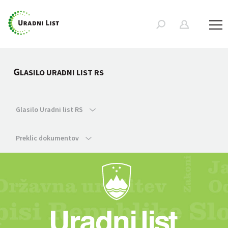
G
LASILO URADNI LIST RS
Glasilo Uradni list RS
Preklic dokumentov