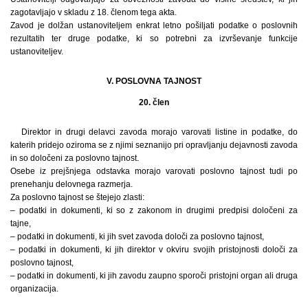
zagotavljajo v skladu z 18. členom tega akta.
Zavod je dolžan ustanoviteljem enkrat letno pošiljati podatke o poslovnih
rezultatih ter druge podatke, ki so potrebni za izvrševanje funkcije
ustanoviteljev.
V. POSLOVNA TAJNOST
20. člen
Direktor in drugi delavci zavoda morajo varovati listine in podatke, do
katerih pridejo oziroma se z njimi seznanijo pri opravljanju dejavnosti zavoda
in so določeni za poslovno tajnost.
Osebe iz prejšnjega odstavka morajo varovati poslovno tajnost tudi po
prenehanju delovnega razmerja.
Za poslovno tajnost se štejejo zlasti:
– podatki in dokumenti, ki so z zakonom in drugimi predpisi določeni za
tajne,
– podatki in dokumenti, ki jih svet zavoda določi za poslovno tajnost,
– podatki in dokumenti, ki jih direktor v okviru svojih pristojnosti določi za
poslovno tajnost,
– podatki in dokumenti, ki jih zavodu zaupno sporoči pristojni organ ali druga
organizacija.