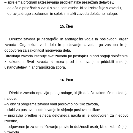
– sprejema program razreševanja problematike presežnih delavcev,
– odloča o pritožbah v zvezi s statusom osebe, ki se izobražuje v zavodu,
– opravlja druge z zakonom in splošnimi akti zavoda določene naloge.
15. člen
Direktor zavoda je pedagoški in andragoški vodja in poslovodni organ
zavoda. Organizira, vodi delo in poslovanje zavoda, ga zastopa in je
odgovoren za zakonitost njegovega dela.
Direktorja zavoda imenuje svet zavoda po postopku in pod pogoji določenimi
z zakonom. Svet zavoda si mora pred imenovanjem pridobiti mnenje
ustanoviteljev in andragoškega zbora.
16. člen
Direktor zavoda opravlja poleg naloge, ki jih določa zakon, še naslednje
naloge:
– v okviru programa zavoda vodi poslovno politiko zavoda,
– skrbi za poslovno sodelovanje in širjenje poslovnih stikov,
– pripravlja predlog letnega delovnega načrta in je odgovoren za njegovo
izvedbo,
– odgovoren je za uresničevanje pravic in dolžnosti oseb, ki se izobražujejo
v zavodu,