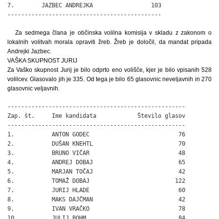
7.        JAZBEC ANDREJKA                 103

---------------------------------------------
Za sedmega člana je občinska volilna komisija v skladu z zakonom o
lokalnih volitvah morala opraviti žreb. Žreb je določil, da mandat pripada
Andrejki Jazbec.
VAŠKA SKUPNOST JURIJ
Za Vaško skupnost Jurij je bilo odprto eno volišče, kjer je bilo vpisanih 528
volilcev. Glasovalo jih je 335. Od tega je bilo 65 glasovnic neveljavnih in 270
glasovnic veljavnih.
----------------------------------------------------

Zap. št.     Ime kandidata            Število glasov

----------------------------------------------------

1.           ANTON GODEC                          76

2.           DUŠAN KNEHTL                         70

3.           BRUNO VIČAR                          48

4.           ANDREJ DOBAJ                         65

5.           MARJAN TOČAJ                         42

6.           TOMAŽ DOBAJ                         122

7.           JURIJ HLADE                          60

8.           MAKS DAJČMAN                         42

9.           IVAN VRAČKO                          78

10.          JULIJ BOHM                           84
