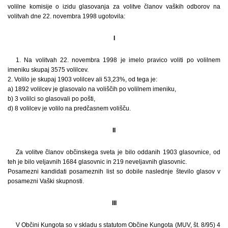
volilne komisije o izidu glasovanja za volitve članov vaških odborov na
volitvah dne 22. novembra 1998 ugotovila:
I
1. Na volitvah 22. novembra 1998 je imelo pravico voliti po volilnem
imeniku skupaj 3575 volilcev.
2. Volilo je skupaj 1903 volilcev ali 53,23%, od tega je:
a) 1892 volilcev je glasovalo na voliščih po volilnem imeniku,
b) 3 volilci so glasovali po pošti,
d) 8 volilcev je volilo na predčasnem volišču.
II
Za volitve članov občinskega sveta je bilo oddanih 1903 glasovnice, od
teh je bilo veljavnih 1684 glasovnic in 219 neveljavnih glasovnic.
Posamezni kandidati posameznih list so dobile naslednje število glasov v
posamezni Vaški skupnosti.
III
V Občini Kungota so v skladu s statutom Občine Kungota (MUV, št. 8/95) 4