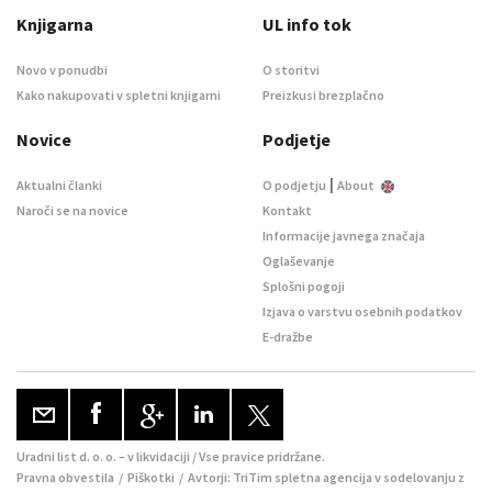
Knjigarna
UL info tok
Novo v ponudbi
O storitvi
Kako nakupovati v spletni knjigarni
Preizkusi brezplačno
Novice
Podjetje
|
Aktualni članki
O podjetju
About
Naroči se na novice
Kontakt
Informacije javnega značaja
Oglaševanje
Splošni pogoji
Izjava o varstvu osebnih podatkov
E-dražbe
Uradni list d. o. o. – v likvidaciji / Vse pravice pridržane.
Pravna obvestila
/
Piškotki
/ Avtorji:
TriTim spletna agencija
v sodelovanju z