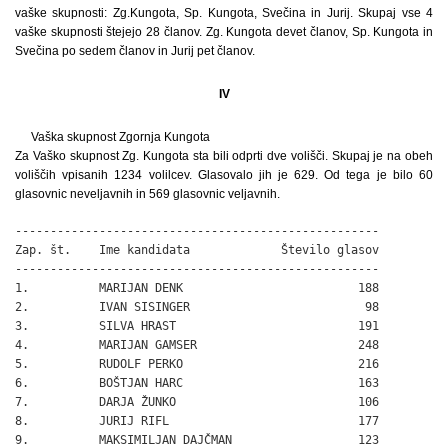
vaške skupnosti: Zg.Kungota, Sp. Kungota, Svečina in Jurij. Skupaj vse 4
vaške skupnosti štejejo 28 članov. Zg. Kungota devet članov, Sp. Kungota in
Svečina po sedem članov in Jurij pet članov.
IV
Vaška skupnost Zgornja Kungota
Za Vaško skupnost Zg. Kungota sta bili odprti dve volišči. Skupaj je na obeh
voliščih vpisanih 1234 volilcev. Glasovalo jih je 629. Od tega je bilo 60
glasovnic neveljavnih in 569 glasovnic veljavnih.
----------------------------------------------------

Zap. št.    Ime kandidata             Število glasov

----------------------------------------------------

1.          MARIJAN DENK                         188

2.          IVAN SISINGER                         98

3.          SILVA HRAST                          191

4.          MARIJAN GAMSER                       248

5.          RUDOLF PERKO                         216

6.          BOŠTJAN HARC                         163

7.          DARJA ŽUNKO                          106

8.          JURIJ RIFL                           177

9.          MAKSIMILJAN DAJČMAN                  123
