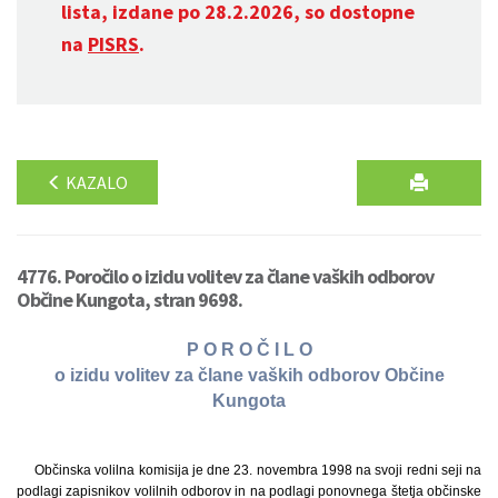
lista, izdane po 28.2.2026, so dostopne
na
PISRS
.
KAZALO
4776. Poročilo o izidu volitev za člane vaških odborov
Občine Kungota, stran 9698.
P O R O Č I L O
o izidu volitev za člane vaških odborov Občine
Kungota
Občinska volilna komisija je dne 23. novembra 1998 na svoji redni seji na
podlagi zapisnikov volilnih odborov in na podlagi ponovnega štetja občinske