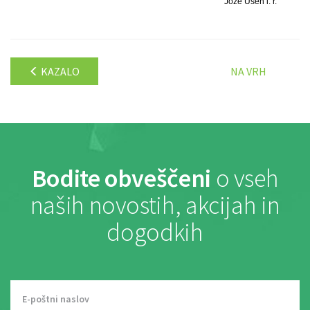
Jože Ušen l. r.
KAZALO
NA VRH
Bodite obveščeni
o vseh
naših novostih, akcijah in
dogodkih