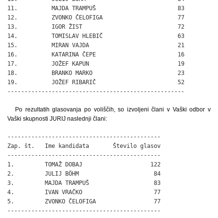
11.          MAJDA TRAMPUŠ                        83

12.          ZVONKO ČELOFIGA                      77

13.          IGOR ŽIST                            72

14.          TOMISLAV HLEBIČ                      63

15.          MIRAN VAJDA                          21

16.          KATARINA ČEPE                        16

17.          JOŽEF KAPUN                          19

18.          BRANKO MARKO                         23

19.          JOŽEF RIBARIČ                        52

----------------------------------------------------
Po rezultatih glasovanja po voliščih, so izvoljeni člani v Vaški odbor v
Vaški skupnosti JURIJ naslednji člani:
---------------------------------------------

Zap. št.   Ime kandidata       Število glasov

---------------------------------------------

1.         TOMAŽ DOBAJ                    122

2.         JULIJ BÖHM                      84

3.         MAJDA TRAMPUŠ                   83

4.         IVAN VRAČKO                     77

5.         ZVONKO ČELOFIGA                 77

---------------------------------------------