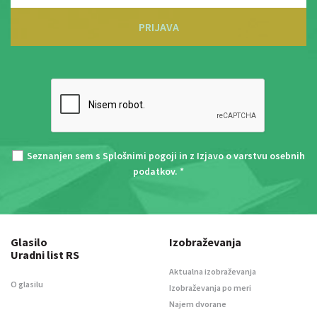
PRIJAVA
Seznanjen sem s
Splošnimi pogoji
in z
Izjavo o varstvu osebnih
podatkov
. *
Glasilo
Izobraževanja
Uradni list RS
Aktualna izobraževanja
O glasilu
Izobraževanja po meri
Najem dvorane