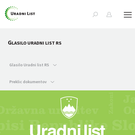
G
LASILO URADNI LIST RS
Glasilo Uradni list RS
Preklic dokumentov