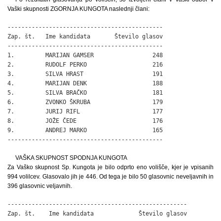
Vaški skupnosti ZGORNJA KUNGOTA naslednji člani:
---------------------------------------------

Zap. št.   Ime kandidata       Število glasov

---------------------------------------------

1.         MARIJAN GAMSER                 248

2.         RUDOLF PERKO                   216

3.         SILVA HRAST                    191

4.         MARIJAN DENK                   188

5.         SILVA BRAČKO                   181

6.         ZVONKO ŠKRUBA                  179

7.         JURIJ RIFL                     177

8.         JOŽE ČEDE                      176

9.         ANDREJ MARKO                   165

---------------------------------------------
VAŠKA SKUPNOST SPODNJA KUNGOTA
Za Vaško skupnost Sp. Kungota je bilo odprto eno volišče, kjer je vpisanih
994 volilcev. Glasovalo jih je 446. Od tega je bilo 50 glasovnic neveljavnih in
396 glasovnic veljavnih.
----------------------------------------------------

Zap. št.    Ime kandidata             Število glasov
