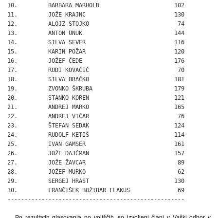
10.         BARBARA MARHOLD                      102

11.         JOŽE KRAJNC                          130

12.         ALOJZ STOJKO                          74

13.         ANTON UNUK                           144

14.         SILVA SEVER                          116

15.         KARIN POŽAR                          120

16.         JOŽEF ČEDE                           176

17.         RUDI KOVAČIČ                          70

18.         SILVA BRAČKO                         181

19.         ZVONKO ŠKRUBA                        179

20.         STANKO KOREN                         121

21.         ANDREJ MARKO                         165

22.         ANDREJ VIČAR                          76

23.         ŠTEFAN SEDAK                         124

24.         RUDOLF KETIŠ                         114

25.         IVAN GAMSER                          161

26.         JOŽE DAJČMAN                         157

27.         JOŽE ŽAVCAR                           89

28.         JOŽEF MURKO                           62

29.         SERGEJ HRAST                         130

30.         FRANČIŠEK BOŽIDAR FLAKUS              69

----------------------------------------------------
Po rezultatih glasovanja po voliščih, so izvoljeni člani v Vaški odbor v