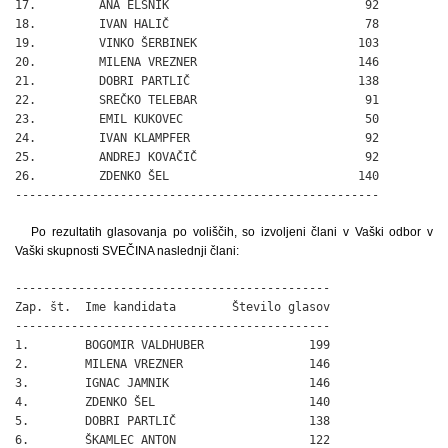
17.         ANA ELŠNIK                            92

18.         IVAN HALIČ                            78

19.         VINKO ŠERBINEK                       103

20.         MILENA VREZNER                       146

21.         DOBRI PARTLIČ                        138

22.         SREČKO TELEBAR                        91

23.         EMIL KUKOVEC                          50

24.         IVAN KLAMPFER                         92

25.         ANDREJ KOVAČIČ                        92

26.         ZDENKO ŠEL                           140

----------------------------------------------------
Po rezultatih glasovanja po voliščih, so izvoljeni člani v Vaški odbor v
Vaški skupnosti SVEČINA naslednji člani:
---------------------------------------------

Zap. št.  Ime kandidata        Število glasov

---------------------------------------------

1.        BOGOMIR VALDHUBER               199

2.        MILENA VREZNER                  146

3.        IGNAC JAMNIK                    146

4.        ZDENKO ŠEL                      140

5.        DOBRI PARTLIČ                   138

6.        ŠKAMLEC ANTON                   122
