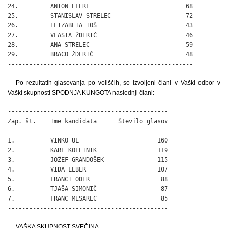
24.         ANTON EFERL                           68

25.         STANISLAV STRELEC                     72

26.         ELIZABETA TOŠ                         43

27.         VLASTA ŽDERIČ                         46

28.         ANA STRELEC                           59

29.         BRACO ŽDERIČ                          48

----------------------------------------------------
Po rezultatih glasovanja po voliščih, so izvoljeni člani v Vaški odbor v
Vaški skupnosti SPODNJA KUNGOTA naslednji člani:
---------------------------------------------

Zap. št.    Ime kandidata      Število glasov

---------------------------------------------

1.          VINKO UL                      160

2.          KARL KOLETNIK                 119

3.          JOŽEF GRANDOŠEK               115

4.          VIDA LEBER                    107

5.          FRANCI ODER                    88

6.          TJAŠA SIMONIČ                  87

7.          FRANC MESAREC                  85

---------------------------------------------
VAŠKA SKUPNOST SVEČINA