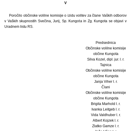
V
Poročilo občinske volilne komisije o izidu volitev za člane Vaških odborov
v Vaških skupnostih Svečina, Jurij, Sp. Kungota in Zg. Kungota se objavi v
Uradnem listu RS.
Predsednica
Občinske volilne komisije
občine Kungota
Silva Kozel, dipl. jur. l. r.
Tajnica
Občinske volilne komisije
občine Kungota
Janja Viher l. r.
Člani
Občinske volilne komisije
občine Kungota
Brigita Marhold l. r.
Ivanka Leitgeb l. r.
Vida Valdhuber l. r.
Albert Kojzek l. r.
Zlatko Gamze l. r.