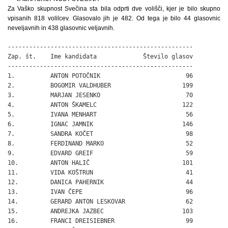
Za Vaško skupnost Svečina sta bila odprti dve volišči, kjer je bilo skupno
vpisanih 818 volilcev. Glasovalo jih je 482. Od tega je bilo 44 glasovnic
neveljavnih in 438 glasovnic veljavnih.
----------------------------------------------------

Zap. št.    Ime kandidata             Število glasov

----------------------------------------------------

1.          ANTON POTOČNIK                        96

2.          BOGOMIR VALDHUBER                    199

3.          MARJAN JESENKO                        70

4.          ANTON ŠKAMELC                        122

5.          IVANA MENHART                         56

6.          IGNAC JAMNIK                         146

7.          SANDRA KOČET                          98

8.          FERDINAND MARKO                       52

9.          EDVARD GREIF                          59

10.         ANTON HALIČ                          101

11.         VIDA KOŠTRUN                          41

12.         DANICA PAHERNIK                       44

13.         IVAN ČEPE                             96

14.         GERARD ANTON LESKOVAR                 62

15.         ANDREJKA JAZBEC                      103

16.         FRANCI DREISIEBNER                    99
