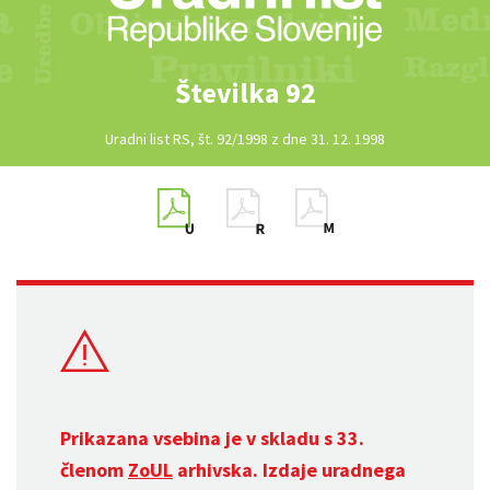
Številka 92
Uradni list RS, št. 92/1998 z dne 31. 12. 1998
Prikazana vsebina je v skladu s 33.
členom
ZoUL
arhivska. Izdaje uradnega