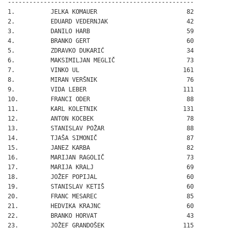
----------------------------------------------------

1.          JELKA KOMAUER                         82

2.          EDUARD VEDERNJAK                      42

3.          DANILO HARB                           59

4.          BRANKO GERT                           60

5.          ZDRAVKO DUKARIĆ                       34

6.          MAKSIMILJAN MEGLIČ                    73

7.          VINKO UL                             161

8.          MIRAN VERŠNIK                         76

9.          VIDA LEBER                           111

10.         FRANCI ODER                           88

11.         KARL KOLETNIK                        131

12.         ANTON KOCBEK                          78

13.         STANISLAV POŽAR                       88

14.         TJAŠA SIMONIČ                         87

15.         JANEZ KARBA                           82

16.         MARIJAN RAGOLIČ                       73

17.         MARIJA KRALJ                          69

18.         JOŽEF POPIJAL                         60

19.         STANISLAV KETIŠ                       60

20.         FRANC MESAREC                         85

21.         HEDVIKA KRAJNC                        60

22.         BRANKO HORVAT                         43

23.         JOŽEF GRANDOŠEK                      115
