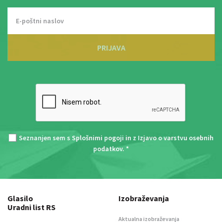
PRIJAVA
Seznanjen sem s
Splošnimi pogoji
in z
Izjavo o varstvu osebnih
podatkov
. *
Glasilo
Izobraževanja
Uradni list RS
Aktualna izobraževanja