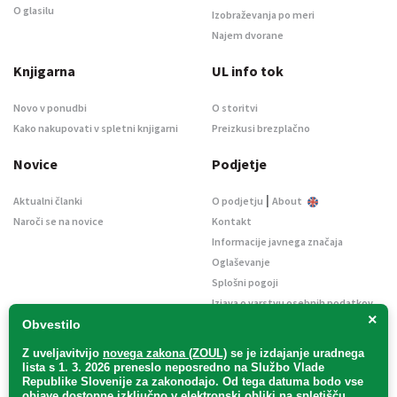
O glasilu
Izobraževanja po meri
Najem dvorane
Knjigarna
UL info tok
Novo v ponudbi
O storitvi
Kako nakupovati v spletni knjigarni
Preizkusi brezplačno
Novice
Podjetje
|
Aktualni članki
O podjetju
About
Naroči se na novice
Kontakt
Informacije javnega značaja
Oglaševanje
Splošni pogoji
Izjava o varstvu osebnih podatkov
×
E-dražbe
Obvestilo
Z uveljavitvijo
novega zakona (ZOUL)
se je
izdajanje uradnega
lista s 1. 3. 2026 preneslo
neposredno
na Službo Vlade
Republike Slovenije za zakonodajo
. Od tega datuma bodo vse
objave dostopne izključno v elektronski obliki na spletišču