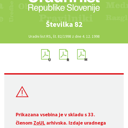
Številka 82
Uradni list RS, št. 82/1998 z dne 4. 12. 1998
Prikazana vsebina je v skladu s 33.
členom
ZoUL
arhivska. Izdaje uradnega