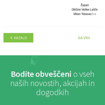
Župan
Občine Velike Lašče
Milan Tekavec l. r.
KAZALO
NA VRH
Bodite obveščeni
o vseh
naših novostih, akcijah in
dogodkih