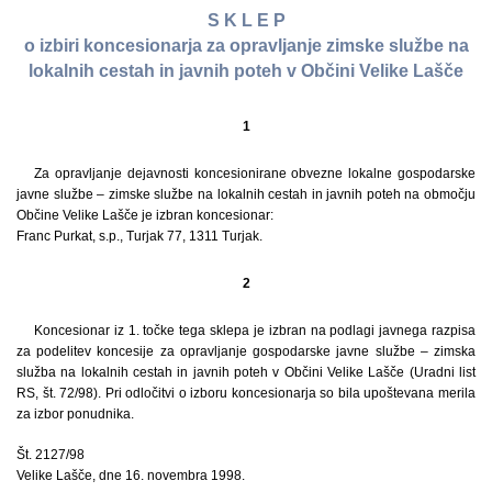
S K L E P
o izbiri koncesionarja za opravljanje zimske službe na
lokalnih cestah in javnih poteh v Občini Velike Lašče
1
Za opravljanje dejavnosti koncesionirane obvezne lokalne gospodarske
javne službe – zimske službe na lokalnih cestah in javnih poteh na območju
Občine Velike Lašče je izbran koncesionar:
Franc Purkat, s.p., Turjak 77, 1311 Turjak.
2
Koncesionar iz 1. točke tega sklepa je izbran na podlagi javnega razpisa
za podelitev koncesije za opravljanje gospodarske javne službe – zimska
služba na lokalnih cestah in javnih poteh v Občini Velike Lašče (Uradni list
RS, št. 72/98). Pri odločitvi o izboru koncesionarja so bila upoštevana merila
za izbor ponudnika.
Št. 2127/98
Velike Lašče, dne 16. novembra 1998.