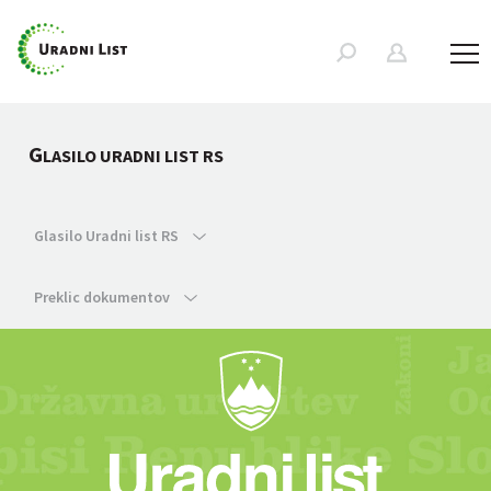
G
LASILO URADNI LIST RS
Glasilo Uradni list RS
Preklic dokumentov