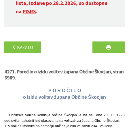
lista, izdane po 28.2.2026, so dostopne
na
PISRS
.
KAZALO
4271. Poročilo o izidu volitev župana Občine Škocjan, stran
6989.
P O R O Č I L O
o izidu volitev župana Občine Škocjan
Občinska volilna komisija občine Škocjan je na seji dne 23. 11. 1998
ugotovila naslednji izid glasovanja na volitvah za župana Občine Škocjan:
1. V volilne imenike na območju občine je bilo vpisanih 2341 volilcev.