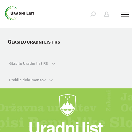
G
LASILO URADNI LIST RS
Glasilo Uradni list RS
Preklic dokumentov