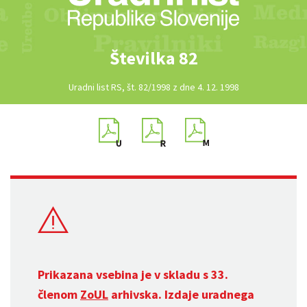
Številka 82
Uradni list RS, št. 82/1998 z dne 4. 12. 1998
Prikazana vsebina je v skladu s 33.
členom
ZoUL
arhivska. Izdaje uradnega