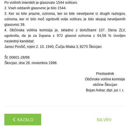
Po volilnih imenikih je glasovalo 1544 volilcev.
2. Vseh oddanih glasovnic je bilo 1544.
3. Ker so bile prazne, oziroma, ker so bile neveljavne iz drugih razlogov,
oziroma, ker ni bilo moč ugotoviti volje volilcev, je bilo skupaj neveljavnih
glasovnic 39.
4. Občinska volilna komisija je, skladno z določbami 107. člena ZLV,
ugotovila, da je za župana z 972 glasovi oziroma z 64,58 % izvoljen
naslednji kandidat:
Janez Povšič, rojen 2. 10. 1940, Čučja Mlaka 3, 8275 Škocjan.
Št. 00601-28/98
Škocjan, dne 26. novembra 1998.
Predsednik
Občinske volilne komisije
občine Škocjan
Bojan Avbar, dipl. jur. l. r.
KAZALO
NA VRH