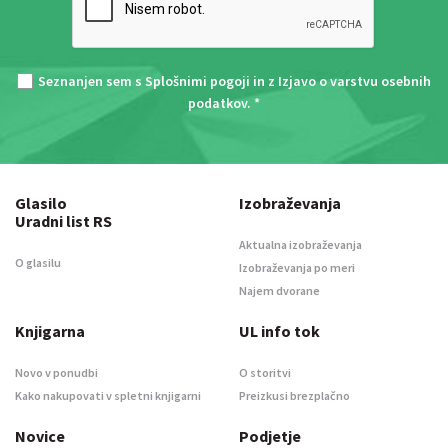
Seznanjen sem s
Splošnimi pogoji
in z
Izjavo o varstvu osebnih
podatkov
. *
Glasilo
Izobraževanja
Uradni list RS
Aktualna izobraževanja
O glasilu
Izobraževanja po meri
Najem dvorane
Knjigarna
UL info tok
Novo v ponudbi
O storitvi
Kako nakupovati v spletni knjigarni
Preizkusi brezplačno
Novice
Podjetje