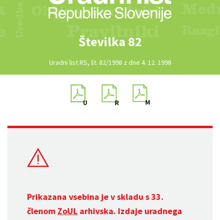
Številka 82
Uradni list RS, št. 82/1998 z dne 4. 12. 1998
Prikazana vsebina je v skladu s 33.
členom
ZoUL
arhivska. Izdaje uradnega