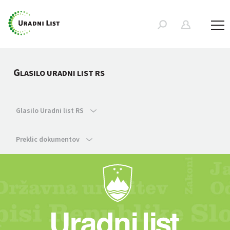
G
LASILO URADNI LIST RS
Glasilo Uradni list RS
Preklic dokumentov