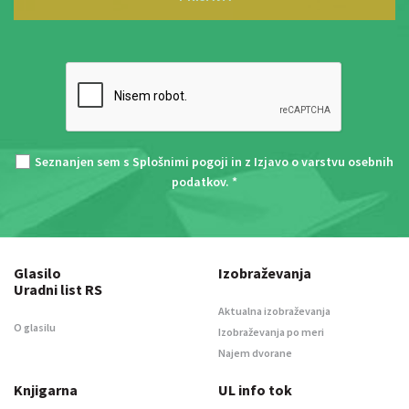
Seznanjen sem s
Splošnimi pogoji
in z
Izjavo o varstvu osebnih
podatkov
. *
Glasilo
Izobraževanja
Uradni list RS
Aktualna izobraževanja
O glasilu
Izobraževanja po meri
Najem dvorane
Knjigarna
UL info tok