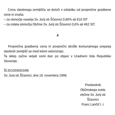
Cena stavbnega zemljišča se določi v odstotku od povprečne gradbene
cene in znaša:
– za območje naselja Sv. Jurij ob Ščavnici 0,80% ali 616 SIT
– za ostala območja Občine Sv. Jurij ob Ščavnici 0,6% ali 462 SIT.
4
Povprečna gradbena cena in povprečni stroški komunalnega urejanja
stavbnih zemljišč se med letom valorizirajo.
Ta sklep začne veljati osmi dan po objavi v Uradnem listu Republike
Slovenije.
Št.35100/0003/98
Sv. Jurij ob Ščavnici, dne 18. novembra 1998.
Predsednik
Občinskega sveta
občine Sv. Jurij ob
Ščavnici
Franc Lančič l. r.