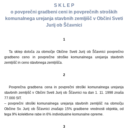
S K L E P
o povprečni gradbeni ceni in povprečnih stroških
komunalnega urejanja stavbnih zemljišč v Občini Sveti
Jurij ob Ščavnici
1
Ta sklep določa za območje Občine Sveti Jurij ob Ščavnici povprečno
gradbeno ceno in povprečne stroške komunalnega urejanja stavbnih
zemljišč in ceno stavbnega zemljišča.
2
Povprečna gradbena cena in povprečni stroški komunalnega urejanja
stavbnih zemljišč v Občini Sveti Jurij ob Ščavnici na dan 1. 11. 1998 znaša
77.000 SIT.
– povprečni stroški komunalnega urejanja stavbnih zemljišč na območju
Občine Sv. Jurij ob Ščavnici znašajo 15% gradbene vrednosti objekta, od
tega 9% kolektivne rabe in 6% individualne komunalne opreme.
3