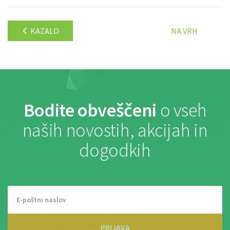
KAZALO
NA VRH
Bodite obveščeni
o vseh
naših novostih, akcijah in
dogodkih
PRIJAVA