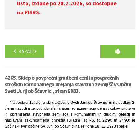
lista, izdane po 28.2.2026, so dostopne
na
PISRS
.
KAZALO
4265. Sklep o povprečni gradbeni ceni in povprečnih
stroških komunalnega urejanja stavbnih zemljišč v Občini
Sveti Jurij ob Ščavnici, stran 6983.
Na podlagi 19. člena statua Občine Sveti Jurij ob Ščavnici in na podlagi 2.
člena navodila za podrobnejši izračun sorazmernega dela stroškov priprave
in opremljanja stavbnega zemljišča s komunalnimi in drugimi objekti in
napravami sekundarnega omrežja (Uradni list RS, št. 22/90 in 24/90) je
Občinski svet občine Sv. Jurij ob Ščavnici na seji dne 18. 11. 1998 sprejel