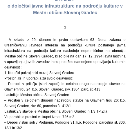
o določitvi javne infrastrukture na področju kulture v
Mestni občini Slovenj Gradec
1
V skladu z 29. členom in prvim odstavkom 63. člena zakona o
uresničevanju javnega interesa na področju kulture postanejo javna
infrastruktura na področju kulture naslednje nepremičnine na območju
Mestne občine Slovenj Gradec, ki so bile na dan 17. 12. 1994 javna lastnina
v upravljanju javnih zavodov in so pretežno namenjene opravljanju kulturnih
dejavnosti:
1. Koroški pokrajinski muzej Slovenj Gradec
Prostori, ki jih uporablja za svojo dejavnost:
– Prostori v pritličju (stari zapori) in celotno drugo nadstropje stavbe na
Glavnem trgu 24; k.o. Slovenj Gradec, zkv. 1304, parc. št. 413.
Lastnik je Mestna občina Slovenj Gradec.
– Prostori v celotnem drugem nadstropju stavbe na Glavnem trgu 26; k.o.
Slovenj Gradec, zkv. 60, parcelna št. 412/1.
Lastnik 2/3 stavbe je Mestna občina Slovenj Gradec in 1/3 TP Zila.
V uporabi so prostori v skupni izmeri 726 m2.
– Depoji v stari šoli v Podgorju, Podgorje 31; k.o. Podgorje, parcelna št. 306,
13/1 in13/2.