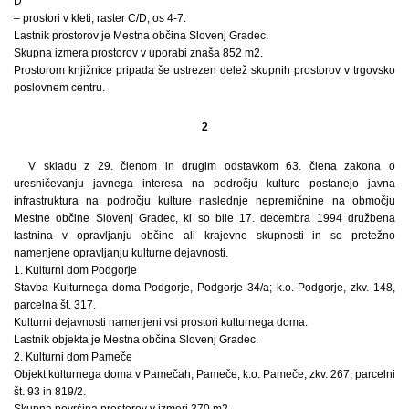
D
– prostori v kleti, raster C/D, os 4-7.
Lastnik prostorov je Mestna občina Slovenj Gradec.
Skupna izmera prostorov v uporabi znaša 852 m2.
Prostorom knjižnice pripada še ustrezen delež skupnih prostorov v trgovsko
poslovnem centru.
2
V skladu z 29. členom in drugim odstavkom 63. člena zakona o
uresničevanju javnega interesa na področju kulture postanejo javna
infrastruktura na področju kulture naslednje nepremičnine na območju
Mestne občine Slovenj Gradec, ki so bile 17. decembra 1994 družbena
lastnina v opravljanju občine ali krajevne skupnosti in so pretežno
namenjene opravljanju kulturne dejavnosti.
1. Kulturni dom Podgorje
Stavba Kulturnega doma Podgorje, Podgorje 34/a; k.o. Podgorje, zkv. 148,
parcelna št. 317.
Kulturni dejavnosti namenjeni vsi prostori kulturnega doma.
Lastnik objekta je Mestna občina Slovenj Gradec.
2. Kulturni dom Pameče
Objekt kulturnega doma v Pamečah, Pameče; k.o. Pameče, zkv. 267, parcelni
št. 93 in 819/2.
Skupna površina prostorov v izmeri 370 m2.