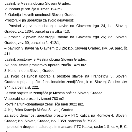
Lastnik je Mestna občina Slovenj Gradec.
V uporabi je pritličje v izmeri 194 m2.
2. Galerija likovnih umetnosti Slovenj Gradec
Prostori, ki jih uporablja za svojo dejavnost:
– Prostori v prvem nadstropju stavbe na Glavnem trgu 24, k.o. Slovenj
Gradec, zkv. 1304, parcelna številka 413;
– prostori v prvem nadstropju stavbe na Glavnem trgu 26; k.o. Slovenj
Gradec, zkv. 60, parcelna št. 412/1;
– paviljon v stavbi na Glavnem tgu 26; k.o. Slovenj Gradec, zkv. 69, parc. št.
411.
Lastnik prostorov je Mestna občina Slovenj Gradec.
Skupna izmera prostorov v uporabi znaša 1429 m2.
3. Kulturni dom Slovenj Gradec
Za svojo dejavnost uporablja prostore stavbe na Francetovi 5, Slovenj
Gradec s pripadajočim funkcionalnim zemljiščem; k. o. Slovenj Gradec, zkv.
344, parcelna št. 222.
Lastnik objekta in zemljišča je Mestna občina Slovenj Gradec.
V uporabi so prostori v izmeri 783 m2
Površina funkcionalnega zemljišča meri 3022 m2.
4. Knjižnica Ksavrja Meška Slovenj Gradec
Za svojo dejavnost uporablja prostore v PTC Katica na Ronkovi 4, Slovenj
Gradec; k.o. Slovenj Gradec, zkv. 1359. parcelna št. 790/9:
– prostori v drugem nadstropju in mansardi PTC Katica, raster 1-5, os A, B, C,