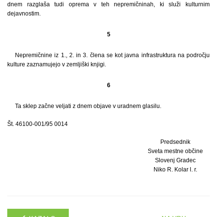
dnem razglaša tudi oprema v teh nepremičninah, ki služi kulturnim
dejavnostim.
5
Nepremičnine iz 1., 2. in 3. člena se kot javna infrastruktura na področju
kulture zaznamujejo v zemljiški knjigi.
6
Ta sklep začne veljati z dnem objave v uradnem glasilu.
Št. 46100-001/95 0014
Predsednik
Sveta mestne občine
Slovenj Gradec
Niko R. Kolar l. r.