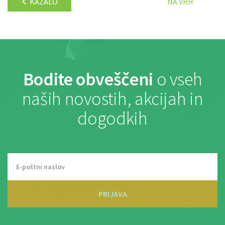
KAZALO
NA VRH
Bodite obveščeni
o vseh
naših novostih, akcijah in
dogodkih
PRIJAVA