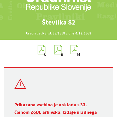
Številka 82
Uradni list RS, št. 82/1998 z dne 4. 12. 1998
Prikazana vsebina je v skladu s 33.
členom
ZoUL
arhivska. Izdaje uradnega