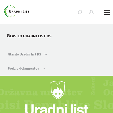
G
LASILO URADNI LIST RS
Glasilo Uradni list RS
Preklic dokumentov