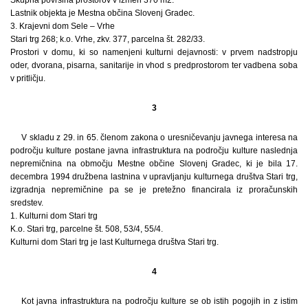
Lastnik objekta je Mestna občina Slovenj Gradec.
3. Krajevni dom Sele – Vrhe
Stari trg 268; k.o. Vrhe, zkv. 377, parcelna št. 282/33.
Prostori v domu, ki so namenjeni kulturni dejavnosti: v prvem nadstropju
oder, dvorana, pisarna, sanitarije in vhod s predprostorom ter vadbena soba
v pritličju.
3
V skladu z 29. in 65. členom zakona o uresničevanju javnega interesa na
področju kulture postane javna infrastruktura na področju kulture naslednja
nepremičnina na območju Mestne občine Slovenj Gradec, ki je bila 17.
decembra 1994 družbena lastnina v upravljanju kulturnega društva Stari trg,
izgradnja nepremičnine pa se je pretežno financirala iz proračunskih
sredstev.
1. Kulturni dom Stari trg
K.o. Stari trg, parcelne št. 508, 53/4, 55/4.
Kulturni dom Stari trg je last Kulturnega društva Stari trg.
4
Kot javna infrastruktura na področju kulture se ob istih pogojih in z istim