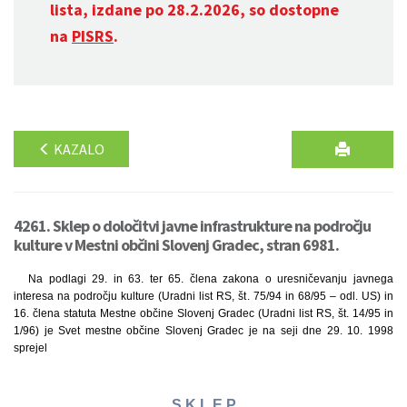
lista, izdane po 28.2.2026, so dostopne
na
PISRS
.
KAZALO
4261. Sklep o določitvi javne infrastrukture na področju
kulture v Mestni občini Slovenj Gradec, stran 6981.
Na podlagi 29. in 63. ter 65. člena zakona o uresničevanju javnega
interesa na področju kulture (Uradni list RS, št. 75/94 in 68/95 – odl. US) in
16. člena statuta Mestne občine Slovenj Gradec (Uradni list RS, št. 14/95 in
1/96) je Svet mestne občine Slovenj Gradec je na seji dne 29. 10. 1998
sprejel
S K L E P