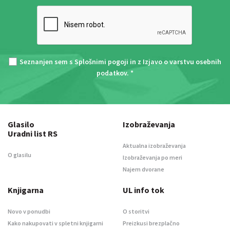
Seznanjen sem s
Splošnimi pogoji
in z
Izjavo o varstvu osebnih
podatkov
. *
Glasilo
Izobraževanja
Uradni list RS
Aktualna izobraževanja
O glasilu
Izobraževanja po meri
Najem dvorane
Knjigarna
UL info tok
Novo v ponudbi
O storitvi
Kako nakupovati v spletni knjigarni
Preizkusi brezplačno