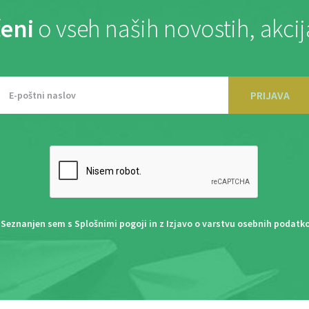
eni
o vseh naših novostih, akci
PRIJAVA
Seznanjen sem s
Splošnimi pogoji
in z
Izjavo o varstvu osebnih podatk