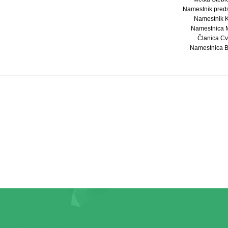
Namestnik predse
Namestnik Ka
Namestnica Mi
Članica Cve
Namestnica Bo