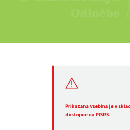
Prikazana vsebina je v skla
dostopne na
PISRS
.