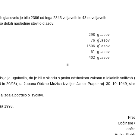
h glasovnic je bilo 2386 od tega 2343 veljavnih in 43 neveljavnih.
o dobili naslednje število glasov:
                                          298 glasov

                                           76 glasov

                                         1506 glasov

                                           61 glasov

                                          402 glasov
II
ija je ugotovila, da je bil v skladu s prvim odstavkom zakona o lokalnih volitvah (
5 in 20/98), za župana Občine Mežica izvoljen Janez Praper roj. 30. 10. 1949, st
 izdala potrdilo o izvolitvi.
ra 1998.
Pre
Občinske v
obči
Metka Steblovn