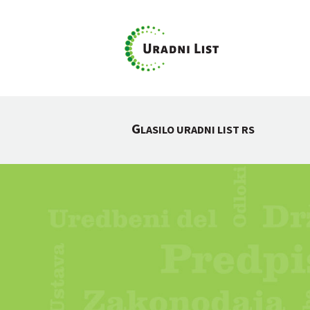
G
LASILO URADNI LIST RS