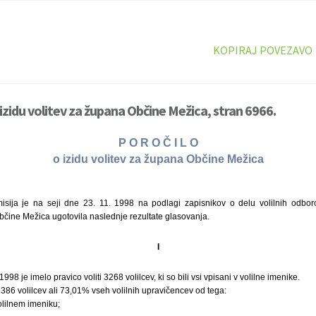
KOPIRAJ POVEZAVO
izidu volitev za župana Občine Mežica, stran 6966.
P O R O Č I L O
o izidu volitev za župana Občine Mežica
isija je na seji dne 23. 11. 1998 na podlagi zapisnikov o delu volilnih odboro
čine Mežica ugotovila naslednje rezultate glasovanja.
I
1998 je imelo pravico voliti 3268 volilcev, ki so bili vsi vpisani v volilne imenike.
386 volilcev ali 73,01% vseh volilnih upravičencev od tega:
olilnem imeniku;