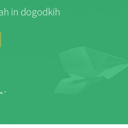
jah in dogodkih
ov
. *