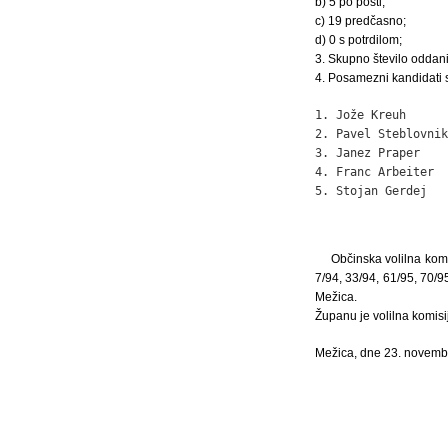
b) 5 po pošti;
c) 19 predčasno;
d) 0 s potrdilom;
3. Skupno število oddani
4. Posamezni kandidati s
1. Jože Kreuh      
2. Pavel Steblovnik
3. Janez Praper    
4. Franc Arbeiter  
5. Stojan Gerdej   
Občinska volilna komis
7/94, 33/94, 61/95, 70/9
Mežica.
Županu je volilna komisija
Mežica, dne 23. novemb