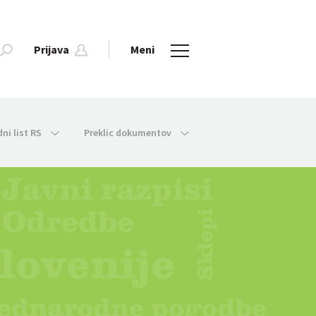
Prijava
Meni
dni list RS
Preklic dokumentov