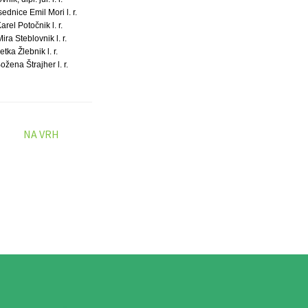
dnice Emil Mori l. r.
rel Potočnik l. r.
ra Steblovnik l. r.
tka Žlebnik l. r.
žena Štrajher l. r.
NA VRH