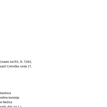
Uradni list RS, št. 72/93,
anujoč Celovška cesta 17,
dsednica
olilne komisije
ne Mežica
ik, dipl. jur. l. r.