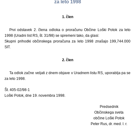
za leto 1998
1. člen
Prvi odstavek 2. člena odloka o proračunu Občine Loški Potok za leto
1998 (Uradni list RS, št. 31/98) se spremeni tako, da glasi:
Skupni prihodki občinskega proračuna za leto 1998 znašajo 199,744.000
SIT.
2. člen
Ta odlok začne veljati z dnem objave v Uradnem listu RS, uporablja pa se
za leto 1998.
Št. 405-02/98-1
Loški Potok, dne 19. novembra 1998.
Predsednik
Občinskega sveta
občine Loški Potok
Peter Rus, dr. med. l. r.