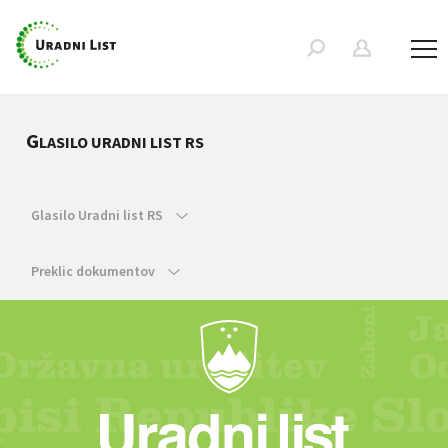
G
LASILO URADNI LIST RS
Glasilo Uradni list RS
Preklic dokumentov