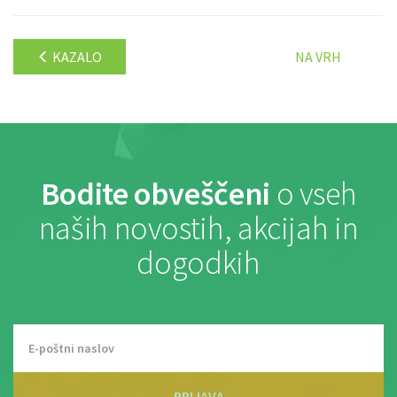
KAZALO
NA VRH
Bodite obveščeni
o vseh
naših novostih, akcijah in
dogodkih
PRIJAVA