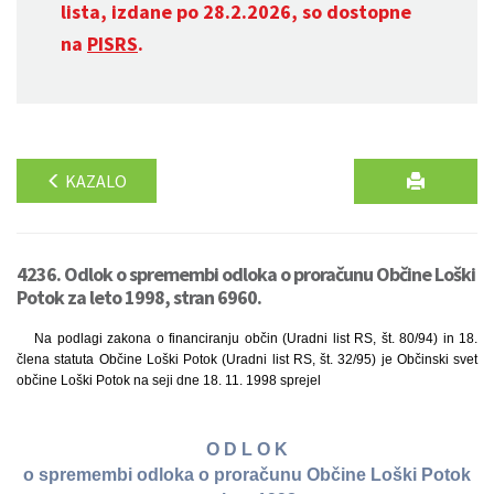
lista, izdane po 28.2.2026, so dostopne
na
PISRS
.
KAZALO
4236. Odlok o spremembi odloka o proračunu Občine Loški
Potok za leto 1998, stran 6960.
Na podlagi zakona o financiranju občin (Uradni list RS, št. 80/94) in 18.
člena statuta Občine Loški Potok (Uradni list RS, št. 32/95) je Občinski svet
občine Loški Potok na seji dne 18. 11. 1998 sprejel
O D L O K
o spremembi odloka o proračunu Občine Loški Potok