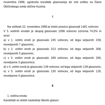
novembra 1998, ugotovila rezultate glasovanja ter izid volitev za člane
Občinskega sveta občine Kuzma.
I
Na volitvah 22. novembra 1998 je imelo pravico glasovati 1481 volivcev.
V 5. volilnih enotah je skupaj glasovalo 1096 volivcev oziroma 74,0% in
sicer:
a) v 1. volilni enoti je glasovalo 245 volivcev, od tega veljavnih 238,
neveljavnih 7 glasovnic;
b) v 2. volilni enoti je glasovalo 313 volivcev, od tega veljavnih 308,
neveljavnih 5 glasovnic;
c) v 3. volilni enoti je glasovalo 269 volivcev, od tega veljavnih 266,
neveljavne 3 glasovnice;
d) v 4. volilni enoti je glasovalo 139 volivcev, od tega veljavnih 139 glasovnic;
e) v 5. volilni enoti je glasovalo 130 volivcev, od tega veljavnih 126,
neveljavne 4 glasovnice.
II
1. volilna enota:
Kandidati so dobili naslednje število glasov: