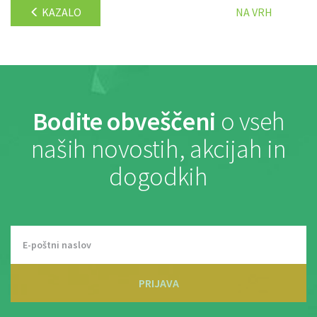
KAZALO
NA VRH
Bodite obveščeni
o vseh
naših novostih, akcijah in
dogodkih
PRIJAVA