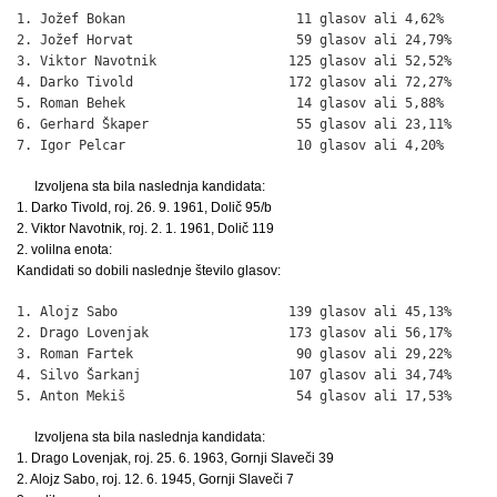
1. Jožef Bokan                      11 glasov ali 4,62%

2. Jožef Horvat                     59 glasov ali 24,79%

3. Viktor Navotnik                 125 glasov ali 52,52%

4. Darko Tivold                    172 glasov ali 72,27%

5. Roman Behek                      14 glasov ali 5,88%

6. Gerhard Škaper                   55 glasov ali 23,11%

7. Igor Pelcar                      10 glasov ali 4,20%
Izvoljena sta bila naslednja kandidata:
1. Darko Tivold, roj. 26. 9. 1961, Dolič 95/b
2. Viktor Navotnik, roj. 2. 1. 1961, Dolič 119
2. volilna enota:
Kandidati so dobili naslednje število glasov:
1. Alojz Sabo                      139 glasov ali 45,13%

2. Drago Lovenjak                  173 glasov ali 56,17%

3. Roman Fartek                     90 glasov ali 29,22%

4. Silvo Šarkanj                   107 glasov ali 34,74%

5. Anton Mekiš                      54 glasov ali 17,53%
Izvoljena sta bila naslednja kandidata:
1. Drago Lovenjak, roj. 25. 6. 1963, Gornji Slaveči 39
2. Alojz Sabo, roj. 12. 6. 1945, Gornji Slaveči 7