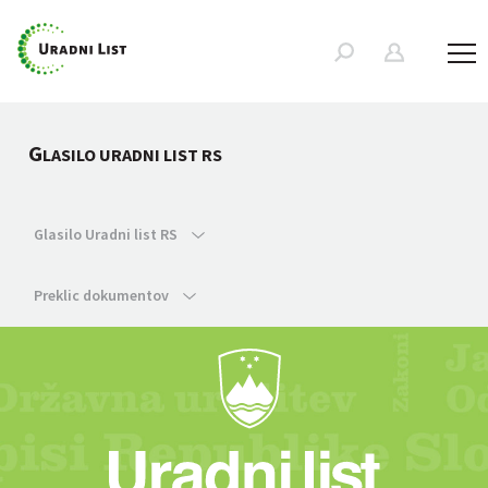
G
LASILO URADNI LIST RS
Glasilo Uradni list RS
Preklic dokumentov