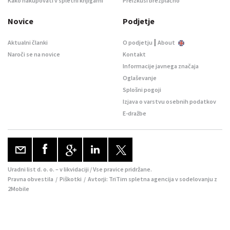
Kako nakupovati v spletni knjigarni
Preizkusi brezplačno
Novice
Podjetje
|
Aktualni članki
O podjetju
About
Naroči se na novice
Kontakt
Informacije javnega značaja
Oglaševanje
Splošni pogoji
Izjava o varstvu osebnih podatkov
E-dražbe
Uradni list d. o. o. – v likvidaciji / Vse pravice pridržane.
Pravna obvestila
/
Piškotki
/ Avtorji:
TriTim spletna agencija
v sodelovanju z
2Mobile