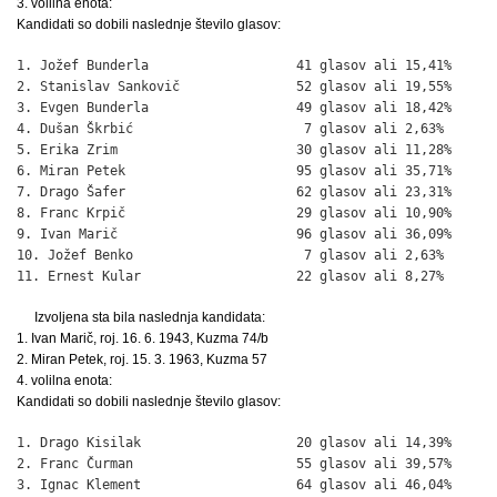
3. volilna enota:
Kandidati so dobili naslednje število glasov:
1. Jožef Bunderla                   41 glasov ali 15,41%

2. Stanislav Sankovič               52 glasov ali 19,55%

3. Evgen Bunderla                   49 glasov ali 18,42%

4. Dušan Škrbić                      7 glasov ali 2,63%

5. Erika Zrim                       30 glasov ali 11,28%

6. Miran Petek                      95 glasov ali 35,71%

7. Drago Šafer                      62 glasov ali 23,31%

8. Franc Krpič                      29 glasov ali 10,90%

9. Ivan Marič                       96 glasov ali 36,09%

10. Jožef Benko                      7 glasov ali 2,63%

11. Ernest Kular                    22 glasov ali 8,27%
Izvoljena sta bila naslednja kandidata:
1. Ivan Marič, roj. 16. 6. 1943, Kuzma 74/b
2. Miran Petek, roj. 15. 3. 1963, Kuzma 57
4. volilna enota:
Kandidati so dobili naslednje število glasov:
1. Drago Kisilak                    20 glasov ali 14,39%

2. Franc Čurman                     55 glasov ali 39,57%

3. Ignac Klement                    64 glasov ali 46,04%