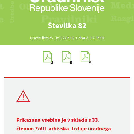
Številka 82
Uradni list RS, št. 82/1998 z dne 4. 12. 1998
Prikazana vsebina je v skladu s 33.
členom
ZoUL
arhivska. Izdaje uradnega