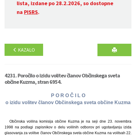
lista, izdane po 28.2.2026, so dostopne
na
PISRS
.
KAZALO
4231. Poročilo o izidu volitev članov Občinskega sveta
občine Kuzma, stran 6954.
P O R O Č I L O
o izidu volitev članov Občinskega sveta občine Kuzma
Občinska volilna komisija občine Kuzma je na seji dne 23. novembra
1998 na podlagi zapisnikov o delu volilnih odborov pri ugotavljanju izida
glasovanja za volitve članov Občinskega sveta občine Kuzma na volitvah 22.