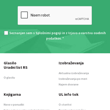
Seznanjen sem s
Splošnimi pogoji
in z
Izjavo o varstvu osebnih
podatkov
. *
Glasilo
Izobraževanja
Uradni list RS
Aktualna izobraževanja
O glasilu
Izobraževanja po meri
Najem dvorane
Knjigarna
UL info tok
Novo v ponudbi
O storitvi