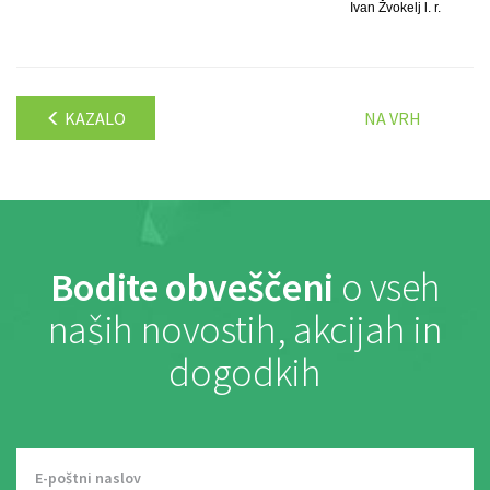
Ivan Žvokelj l. r.
KAZALO
NA VRH
Bodite obveščeni
o vseh
naših novostih, akcijah in
dogodkih