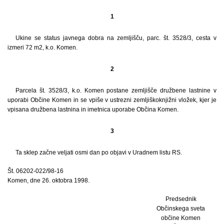
1
Ukine se status javnega dobra na zemljišču, parc. št. 3528/3, cesta v
izmeri 72 m2, k.o. Komen.
2
Parcela št. 3528/3, k.o. Komen postane zemljišče družbene lastnine v
uporabi Občine Komen in se vpiše v ustrezni zemljiškoknjižni vložek, kjer je
vpisana družbena lastnina in imetnica uporabe Občina Komen.
3
Ta sklep začne veljati osmi dan po objavi v Uradnem listu RS.
Št. 06202-022/98-16
Komen, dne 26. oktobra 1998.
Predsednik
Občinskega sveta
občine Komen