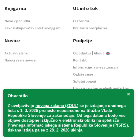
Knjigarna
UL info tok
Novo v ponudbi
O storitvi
Kako nakupovati v spletni knjigarni
Preizkusi brezplačno
Novice
Podjetje
|
Aktualni članki
O podjetju
About
Naroči se na novice
Kontakt
Informacije javnega značaja
Oglaševanje
Splošni pogoji
Izjava o varstvu osebnih podatkov
×
E-dražbe
Obvestilo
Z uveljavitvijo
novega zakona (ZOUL)
se je
izdajanje uradnega
lista s 1. 3. 2026 preneslo
neposredno
na Službo Vlade
Republike Slovenije za zakonodajo
. Od tega datuma bodo vse
objave dostopne izključno v elektronski obliki na spletišču
Pravnega informacijskega sistema Republike Slovenije (PISRS),
Uradni list d. o. o. – v likvidaciji / Vse pravice pridržane.
tiskana izdaja pa se z 28. 2. 2026 ukinja.
Pravna obvestila
/
Piškotki
/ Avtorji:
TriTim spletna agencija
v sodelovanju z