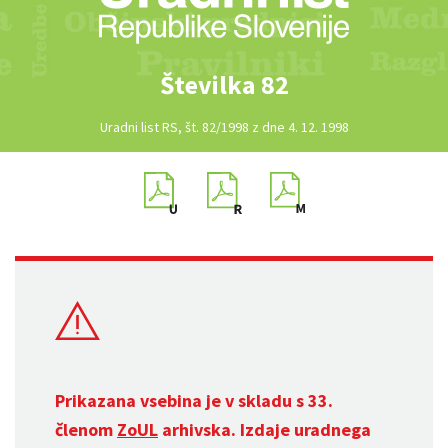
Številka 82
Uradni list RS, št. 82/1998 z dne 4. 12. 1998
Prikazana vsebina je v skladu s 33.
členom
ZoUL
arhivska. Izdaje uradnega