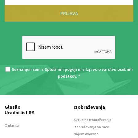
PRIJAVA
Seznanjen sem s
Splošnimi pogoji
in z
Izjavo o varstvu osebnih
podatkov
. *
Glasilo
Izobraževanja
Uradni list RS
Aktualna izobraževanja
O glasilu
Izobraževanja po meri
Najem dvorane