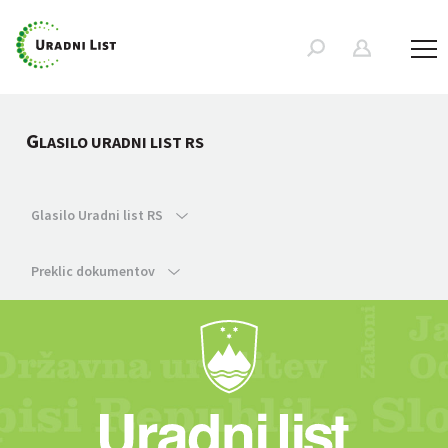
G
LASILO URADNI LIST RS
Glasilo Uradni list RS
Preklic dokumentov