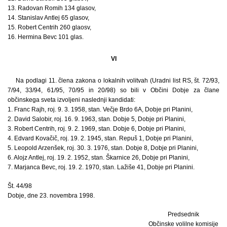
13. Radovan Romih 134 glasov,
14. Stanislav Antlej 65 glasov,
15. Robert Centrih 260 glaosv,
16. Hermina Bevc 101 glas.
VI
Na podlagi 11. člena zakona o lokalnih volitvah (Uradni list RS, št. 72/93,
7/94, 33/94, 61/95, 70/95 in 20/98) so bili v Občini Dobje za člane
občinskega sveta izvoljeni naslednji kandidati:
1. Franc Rajh, roj. 9. 3. 1958, stan. Večje Brdo 6A, Dobje pri Planini,
2. David Salobir, roj. 16. 9. 1963, stan. Dobje 5, Dobje pri Planini,
3. Robert Centrih, roj. 9. 2. 1969, stan. Dobje 6, Dobje pri Planini,
4. Edvard Kovačič, roj. 19. 2. 1945, stan. Repuš 1, Dobje pri Planini,
5. Leopold Arzenšek, roj. 30. 3. 1976, stan. Dobje 8, Dobje pri Planini,
6. Alojz Antlej, roj. 19. 2. 1952, stan. Škarnice 26, Dobje pri Planini,
7. Marjanca Bevc, roj. 19. 2. 1970, stan. Lažiše 41, Dobje pri Planini.
Št. 44/98
Dobje, dne 23. novembra 1998.
Predsednik
Občinske volilne komisije