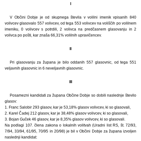
I
V Občini Dobje je od skupnega števila v volilni imenik vpisanih 840
volivcev glasovalo 557 volivcev, od tega 553 volivcev na voliščih po volilnem
imeniku, 0 volivcev s potrdili, 2 volivca na predčasnem glasovanju in 2
volivca po pošti, kar znaša 66,31% volilnih upravičencev.
II
Pri glasovanju za župana je bilo oddanih 557 glasovnic, od tega 551
veljavnih glasovnic in 6 neveljavnih glasovnic.
III
Posamezni kandidati za župana Občine Dobje so dobili naslednje število
glasov:
1. Franc Salobir 293 glasov, kar je 53,18% glasov volivcev, ki so glasovali,
2. Karel Čadej 212 glasov, kar je 38,48% glasov volivcev, ki so glasovali,
3. Bojan Guček 46 glasov, kar je 8,35% glasov volivcev, ki so glasovali.
Na podlagi 107. člena zakona o lokalnih volitvah (Uradni list RS, št. 72/93,
7/94, 33/94, 61/95, 70/95 in 20/98) je bil v Občini Dobje za župana izvoljen
naslednji kandidat: