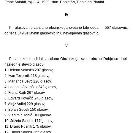
Franc Salobir, roj. 8. 4. 1939, stan. Dobje 5A, Dobje pri Planini.
IV
Pri glasovanju za člane občinskega sveta je bilo oddanih 557 glasovnic,
od tega 549 veljavnih glasovnic in 8 neveljavnih glasovnic.
V
Posamezni kandidati za člane Občinskega sveta občine Dobje so dobili
naslednje število glasov:
1. Helena Volasko 207 glasov,
2. Ivan Tovornik 218 glasov,
3. Marjanca Bevc 220 glasov,
4. Leopold Arzenšek 242 glasov,
5. Franc Rajh 267 glasov,
6. Edvard Kovačič 246 glasov,
7. Alojz Antlej 229 glasov,
8. Bojan Guček 150 glasov,
9. Vladimir Robič 183 glasov,
10. Jožefa Salobir 177 glasov,
11. Drago Pušnik 175 glasov,
12. David Salobir 265 glasov,