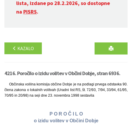
lista, izdane po 28.2.2026, so dostopne
na
PISRS
.
KAZALO
4216. Poročilo o izidu volitev v Občini Dobje, stran 6936.
Občinska volilna komisija občine Dobje je na podlagi prvega odstavka 90.
člena zakona o lokalnih volitvah (Uradni list RS, št. 72/93, 7/94, 33/94, 61/95,
70/95 in 20/98) na seji dne 23. novembra 1998 sestavila
P O R O Č I L O
o izidu volitev v Občini Dobje