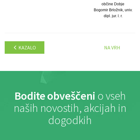
občine Dobje
Bogomir Brložnik, univ.
dipl. jur. l. r.
KAZALO
NA VRH
Bodite obveščeni
o vseh
naših novostih, akcijah in
dogodkih