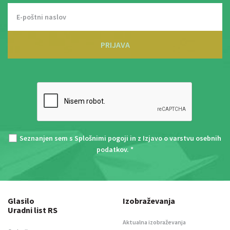
PRIJAVA
Seznanjen sem s
Splošnimi pogoji
in z
Izjavo o varstvu osebnih
podatkov
. *
Glasilo
Izobraževanja
Uradni list RS
Aktualna izobraževanja