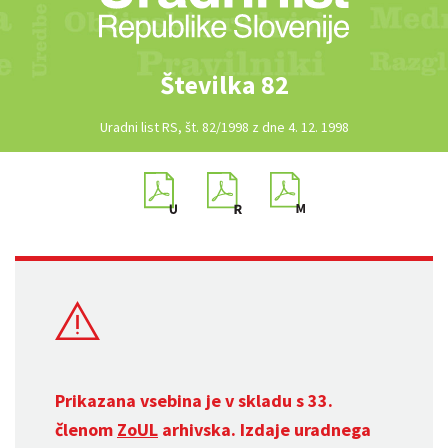
Številka 82
Uradni list RS, št. 82/1998 z dne 4. 12. 1998
Prikazana vsebina je v skladu s 33.
členom
ZoUL
arhivska. Izdaje uradnega