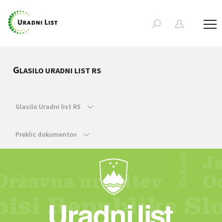
G
LASILO URADNI LIST RS
Glasilo Uradni list RS
Preklic dokumentov