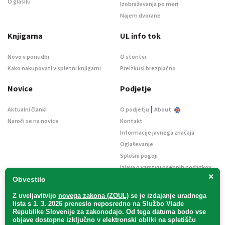
O glasilu
Izobraževanja po meri
Najem dvorane
Knjigarna
UL info tok
Novo v ponudbi
O storitvi
Kako nakupovati v spletni knjigarni
Preizkusi brezplačno
Novice
Podjetje
|
Aktualni članki
O podjetju
About
Naroči se na novice
Kontakt
Informacije javnega značaja
Oglaševanje
Splošni pogoji
Izjava o varstvu osebnih podatkov
×
E-dražbe
Obvestilo
Z uveljavitvijo
novega zakona (ZOUL)
se je
izdajanje uradnega
lista s 1. 3. 2026 preneslo
neposredno
na Službo Vlade
Republike Slovenije za zakonodajo
. Od tega datuma bodo vse
objave dostopne izključno v elektronski obliki na spletišču