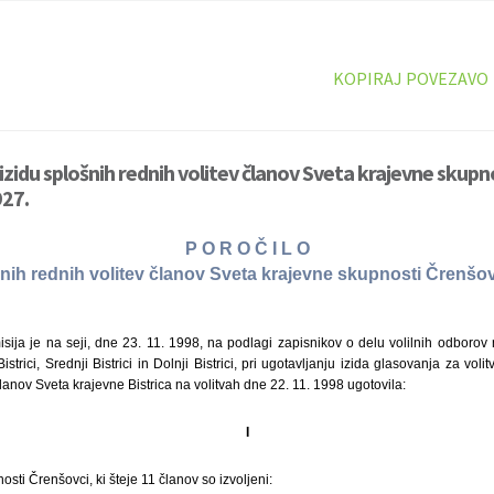
KOPIRAJ POVEZAVO
izidu splošnih rednih volitev članov Sveta krajevne skupn
927.
P O R O Č I L O
šnih rednih volitev članov Sveta krajevne skupnosti Črenšovc
sija je na seji, dne 23. 11. 1998, na podlagi zapisnikov o delu volilnih odborov
Bistrici, Srednji Bistrici in Dolnji Bistrici, pri ugotavljanju izida glasovanja za vol
lanov Sveta krajevne Bistrica na volitvah dne 22. 11. 1998 ugotovila:
I
sti Črenšovci, ki šteje 11 članov so izvoljeni: