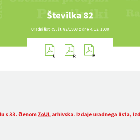
Številka 82
Uradni list RS, št. 82/1998 z dne 4. 12. 1998
du s 33. členom
ZoUL
arhivska. Izdaje uradnega lista, iz