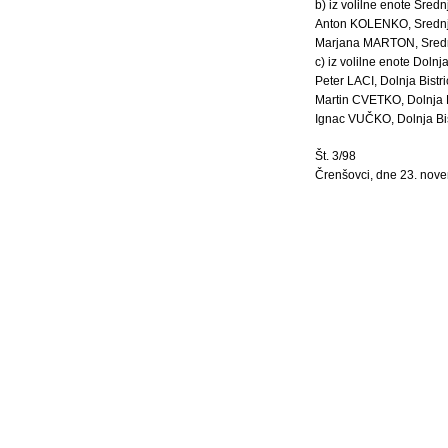
b) iz volilne enote Sredn
Anton KOLENKO, Srednja
Marjana MARTON, Srednj
c) iz volilne enote Dolnja
Peter LACI, Dolnja Bistr
Martin CVETKO, Dolnja B
Ignac VUČKO, Dolnja Bis
Št. 3/98
Črenšovci, dne 23. nov