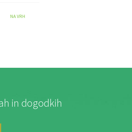
NA VRH
jah in dogodkih