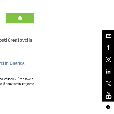
osti Črenšovci in
i in Bistrica
 na volišču v Črenšovcih,
itve članov sveta krajevne