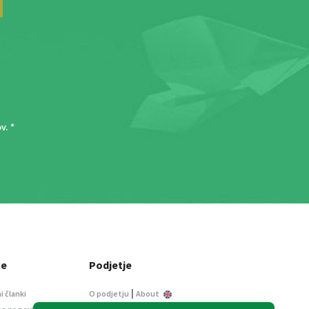
ov
. *
ce
Podjetje
|
i članki
O podjetju
About