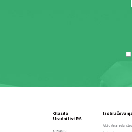
Glasilo
Izobraževanj
Uradni list RS
Aktualna izobraže
O glasilu