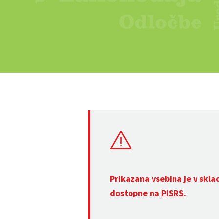
Prikazana vsebina je v skla
dostopne na
PISRS
.