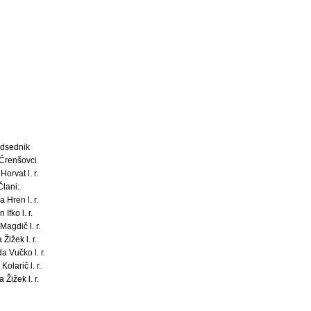
dsednik
Črenšovci
Horvat l. r.
Člani:
 Hren l. r.
 Ifko l. r.
Magdič l. r.
 Žižek l. r.
a Vučko l. r.
Kolarič l. r.
 Žižek l. r.