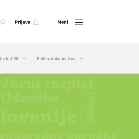
Prijava
Meni
dni list RS
Preklic dokumentov