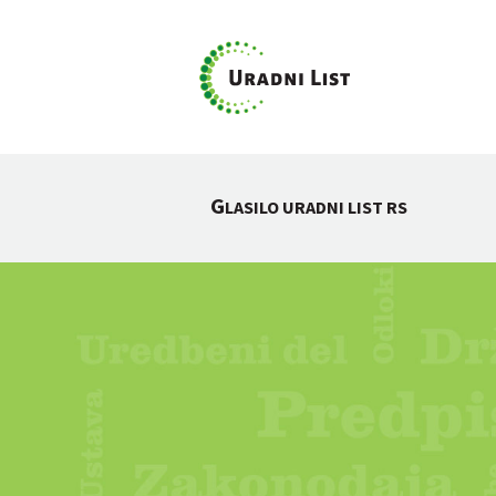
G
LASILO URADNI LIST RS