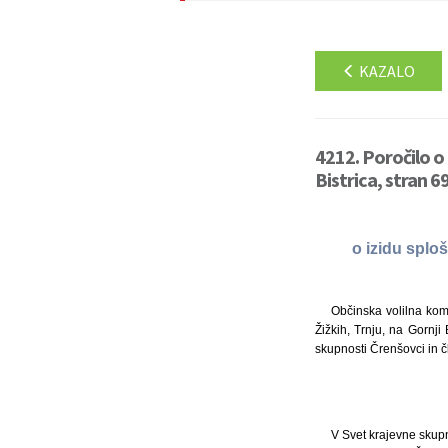
KAZALO
4212. Poročilo o 
Bistrica, stran 6
o izidu splo
Občinska volilna komi
Žižkih, Trnju, na Gornji 
skupnosti Črenšovci in č
V Svet krajevne skupno