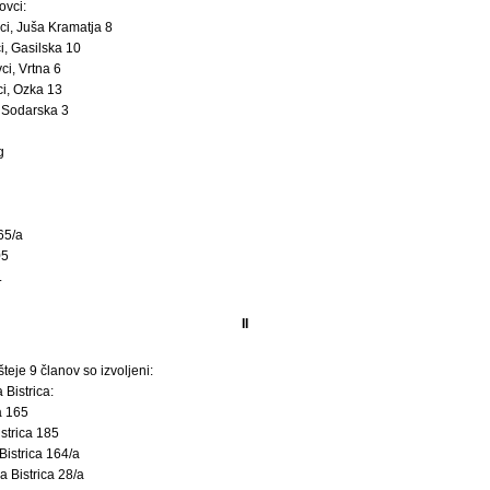
ovci:
i, Juša Kramatja 8
, Gasilska 10
i, Vrtna 6
i, Ozka 13
 Sodarska 3
g
65/a
05
.
II
šteje 9 članov so izvoljeni:
 Bistrica:
a 165
strica 185
istrica 164/a
 Bistrica 28/a