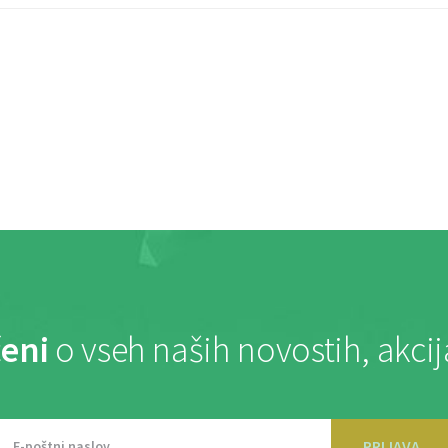
eni
o vseh naših novostih, akci
PRIJAVA