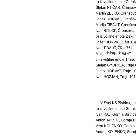
a) iz volilne enote Črenš
Štefan FTIČAR, Črenšovc
Martin ZELKO, Črenšovci
Janez HORVAT, Črenšovc
Marija TIBAUT, Črenšovc
Ivan RITLOP, Črenšovci,
b) iz volilne enote Žižki:
Jožef HORVAT, Žižki 31/
Ivan TIBAUT, Žižki 75/a
Matija ŽIŽEK, Žižki 47
c) iz volilne enote Trnje:
Štefan GYURICA, Trnje 
Janez HORVAT, Trnje 1
Ivan HOZJAN, Trnje 101
V Svet KS Bistrica, ki 
a) iz volilne enote Gornja
Ivan RAJ, Gornja Bistric
Anton JAKŠIČ, Gornja Bi
Vera KOLENKO, Gornja B
Andrej KOLENKO, Gornja