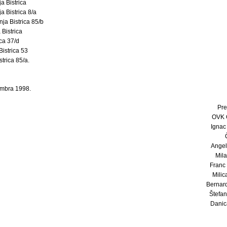
ja Bistrica
 Bistrica 8/a
a Bistrica 85/b
 Bistrica
ica 37/d
istrica 53
trica 85/a.
embra 1998.
Pre
OVK 
Ignac 
Angela
Milan
Franc 
Milica
Bernard
Štefan 
Danica