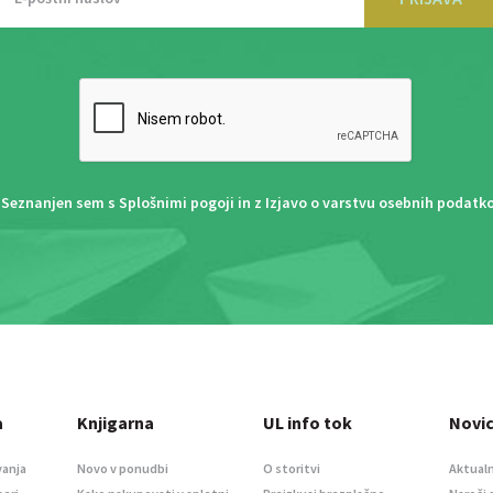
Seznanjen sem s
Splošnimi pogoji
in z
Izjavo o varstvu osebnih podatk
a
Knjigarna
UL info tok
Novi
vanja
Novo v ponudbi
O storitvi
Aktualn