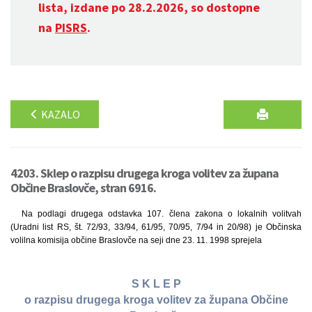
lista, izdane po 28.2.2026, so dostopne
na
PISRS
.
KAZALO
4203. Sklep o razpisu drugega kroga volitev za župana
Občine Braslovče, stran 6916.
Na podlagi drugega odstavka 107. člena zakona o lokalnih volitvah
(Uradni list RS, št. 72/93, 33/94, 61/95, 70/95, 7/94 in 20/98) je Občinska
volilna komisija občine Braslovče na seji dne 23. 11. 1998 sprejela
S K L E P
o razpisu drugega kroga volitev za župana Občine