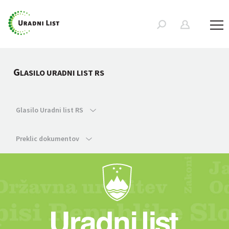
G
LASILO URADNI LIST RS
Glasilo Uradni list RS
Preklic dokumentov