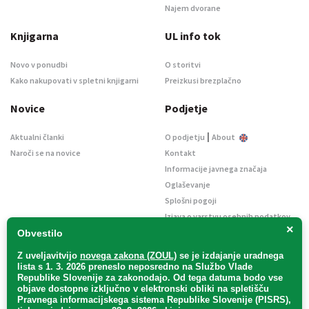
Najem dvorane
Knjigarna
UL info tok
Novo v ponudbi
O storitvi
Kako nakupovati v spletni knjigarni
Preizkusi brezplačno
Novice
Podjetje
|
Aktualni članki
O podjetju
About
Naroči se na novice
Kontakt
Informacije javnega značaja
Oglaševanje
Splošni pogoji
Izjava o varstvu osebnih podatkov
×
E-dražbe
Obvestilo
Z uveljavitvijo
novega zakona (ZOUL)
se je
izdajanje uradnega
lista s 1. 3. 2026 preneslo
neposredno
na Službo Vlade
Republike Slovenije za zakonodajo
. Od tega datuma bodo vse
objave dostopne izključno v elektronski obliki na spletišču
Pravnega informacijskega sistema Republike Slovenije (PISRS),
Uradni list d. o. o. – v likvidaciji / Vse pravice pridržane.