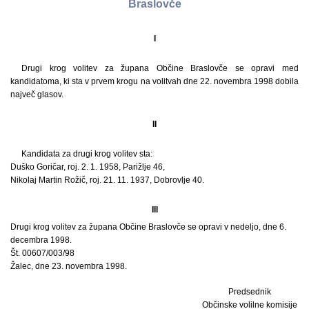
Braslovče
I
Drugi krog volitev za župana Občine Braslovče se opravi med
kandidatoma, ki sta v prvem krogu na volitvah dne 22. novembra 1998 dobila
največ glasov.
II
Kandidata za drugi krog volitev sta:
Duško Goričar, roj. 2. 1. 1958, Parižlje 46,
Nikolaj Martin Rožič, roj. 21. 11. 1937, Dobrovlje 40.
III
Drugi krog volitev za župana Občine Braslovče se opravi v nedeljo, dne 6.
decembra 1998.
Št. 00607/003/98
Žalec, dne 23. novembra 1998.
Predsednik
Občinske volilne komisije