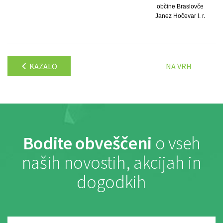
občine Braslovče
Janez Hočevar l. r.
KAZALO
NA VRH
Bodite obveščeni
o vseh
naših novostih, akcijah in
dogodkih