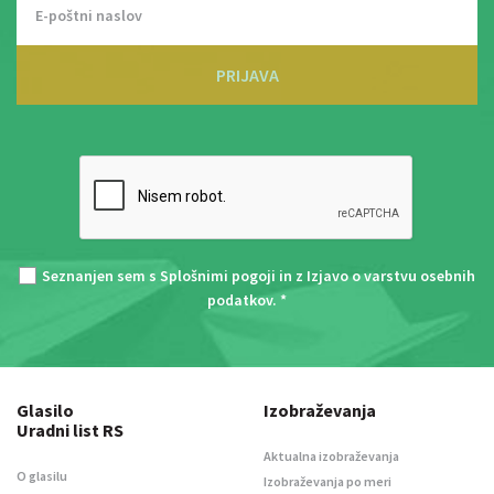
PRIJAVA
Seznanjen sem s
Splošnimi pogoji
in z
Izjavo o varstvu osebnih
podatkov
. *
Glasilo
Izobraževanja
Uradni list RS
Aktualna izobraževanja
O glasilu
Izobraževanja po meri