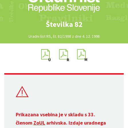
Številka 82
Uradni list RS, št. 82/1998 z dne 4. 12. 1998
Prikazana vsebina je v skladu s 33.
členom
ZoUL
arhivska. Izdaje uradnega