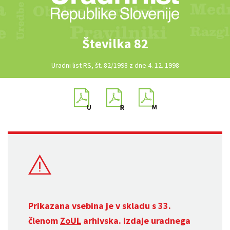
Številka 82
Uradni list RS, št. 82/1998 z dne 4. 12. 1998
Prikazana vsebina je v skladu s 33.
členom
ZoUL
arhivska. Izdaje uradnega