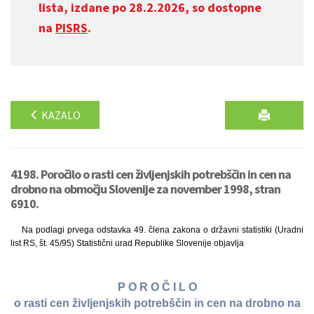
lista, izdane po 28.2.2026, so dostopne
na
PISRS
.
KAZALO
4198. Poročilo o rasti cen življenjskih potrebščin in cen na
drobno na območju Slovenije za november 1998, stran
6910.
Na podlagi prvega odstavka 49. člena zakona o državni statistiki (Uradni
list RS, št. 45/95) Statistični urad Republike Slovenije objavlja
P O R O Č I L O
o rasti cen življenjskih potrebščin in cen na drobno na