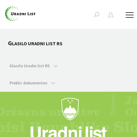
G
LASILO URADNI LIST RS
Glasilo Uradni list RS
Preklic dokumentov