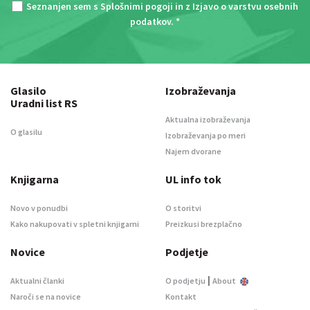
Seznanjen sem s
Splošnimi pogoji
in z
Izjavo o varstvu osebnih
podatkov
. *
Glasilo
Izobraževanja
Uradni list RS
Aktualna izobraževanja
O glasilu
Izobraževanja po meri
Najem dvorane
Knjigarna
UL info tok
Novo v ponudbi
O storitvi
Kako nakupovati v spletni knjigarni
Preizkusi brezplačno
Novice
Podjetje
|
Aktualni članki
O podjetju
About
Naroči se na novice
Kontakt