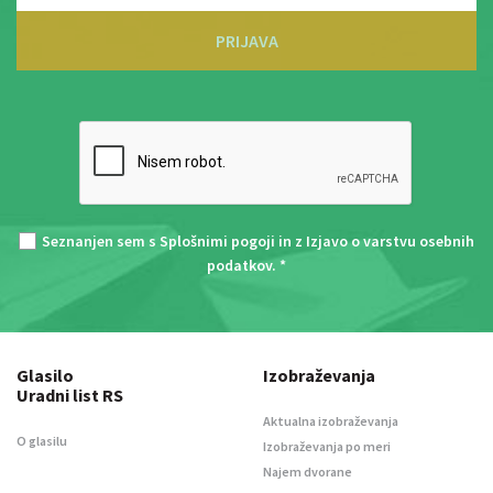
PRIJAVA
Seznanjen sem s
Splošnimi pogoji
in z
Izjavo o varstvu osebnih
podatkov
. *
Glasilo
Izobraževanja
Uradni list RS
Aktualna izobraževanja
O glasilu
Izobraževanja po meri
Najem dvorane