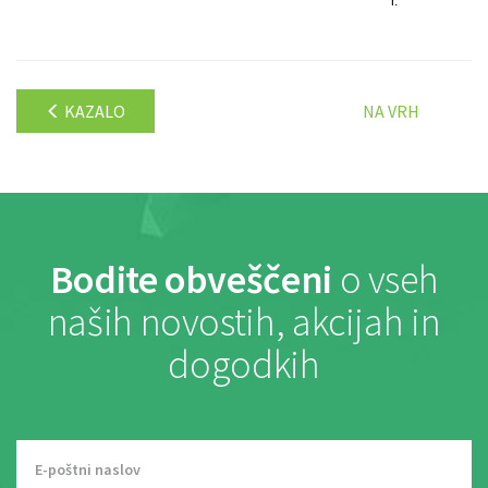
r.
KAZALO
NA VRH
Bodite obveščeni
o vseh
naših novostih, akcijah in
dogodkih