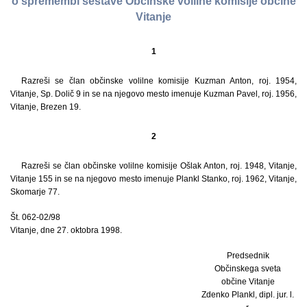
o spremembi sestave Občinske volilne komisije občine
Vitanje
1
Razreši se član občinske volilne komisije Kuzman Anton, roj. 1954,
Vitanje, Sp. Dolič 9 in se na njegovo mesto imenuje Kuzman Pavel, roj. 1956,
Vitanje, Brezen 19.
2
Razreši se član občinske volilne komisije Ošlak Anton, roj. 1948, Vitanje,
Vitanje 155 in se na njegovo mesto imenuje Plankl Stanko, roj. 1962, Vitanje,
Skomarje 77.
Št. 062-02/98
Vitanje, dne 27. oktobra 1998.
Predsednik
Občinskega sveta
občine Vitanje
Zdenko Plankl, dipl. jur. l.