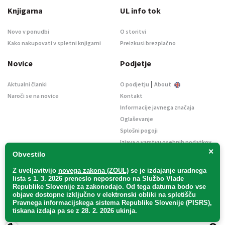
Knjigarna
UL info tok
Novo v ponudbi
O storitvi
Kako nakupovati v spletni knjigarni
Preizkusi brezplačno
Novice
Podjetje
|
Aktualni članki
O podjetju
About
Naroči se na novice
Kontakt
Informacije javnega značaja
Oglaševanje
Splošni pogoji
Izjava o varstvu osebnih podatkov
×
E-dražbe
Obvestilo
Z uveljavitvijo
novega zakona (ZOUL)
se je
izdajanje uradnega
lista s 1. 3. 2026 preneslo
neposredno
na Službo Vlade
Republike Slovenije za zakonodajo
. Od tega datuma bodo vse
objave dostopne izključno v elektronski obliki na spletišču
Pravnega informacijskega sistema Republike Slovenije (PISRS),
Uradni list d. o. o. – v likvidaciji / Vse pravice pridržane.
tiskana izdaja pa se z 28. 2. 2026 ukinja.
Pravna obvestila
/
Piškotki
/ Avtorji:
TriTim spletna agencija
v sodelovanju z