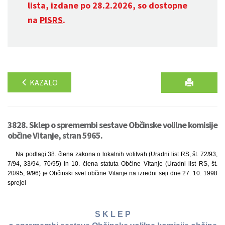
lista, izdane po 28.2.2026, so dostopne
na
PISRS
.
KAZALO
3828. Sklep o spremembi sestave Občinske volilne komisije
občine Vitanje, stran 5965.
Na podlagi 38. člena zakona o lokalnih volitvah (Uradni list RS, št. 72/93,
7/94, 33/94, 70/95) in 10. člena statuta Občine Vitanje (Uradni list RS, št.
20/95, 9/96) je Občinski svet občine Vitanje na izredni seji dne 27. 10. 1998
sprejel
S K L E P