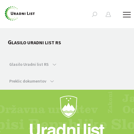
G
LASILO URADNI LIST RS
Glasilo Uradni list RS
Preklic dokumentov