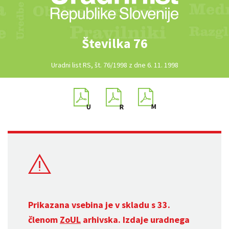
Številka 76
Uradni list RS, št. 76/1998 z dne 6. 11. 1998
Prikazana vsebina je v skladu s 33.
členom
ZoUL
arhivska. Izdaje uradnega