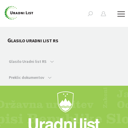
G
LASILO URADNI LIST RS
Glasilo Uradni list RS
Preklic dokumentov