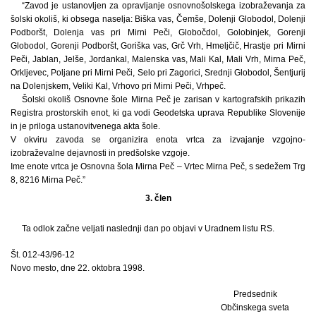
“Zavod je ustanovljen za opravljanje osnovnošolskega izobraževanja za
šolski okoliš, ki obsega naselja: Biška vas, Čemše, Dolenji Globodol, Dolenji
Podboršt, Dolenja vas pri Mirni Peči, Globočdol, Golobinjek, Gorenji
Globodol, Gorenji Podboršt, Goriška vas, Grč Vrh, Hmeljčič, Hrastje pri Mirni
Peči, Jablan, Jelše, Jordankal, Malenska vas, Mali Kal, Mali Vrh, Mirna Peč,
Orkljevec, Poljane pri Mirni Peči, Selo pri Zagorici, Srednji Globodol, Šentjurij
na Dolenjskem, Veliki Kal, Vrhovo pri Mirni Peči, Vrhpeč.
Šolski okoliš Osnovne šole Mirna Peč je zarisan v kartografskih prikazih
Registra prostorskih enot, ki ga vodi Geodetska uprava Republike Slovenije
in je priloga ustanovitvenega akta šole.
V okviru zavoda se organizira enota vrtca za izvajanje vzgojno-
izobraževalne dejavnosti in predšolske vzgoje.
Ime enote vrtca je Osnovna šola Mirna Peč – Vrtec Mirna Peč, s sedežem Trg
8, 8216 Mirna Peč.”
3. člen
Ta odlok začne veljati naslednji dan po objavi v Uradnem listu RS.
Št. 012-43/96-12
Novo mesto, dne 22. oktobra 1998.
Predsednik
Občinskega sveta