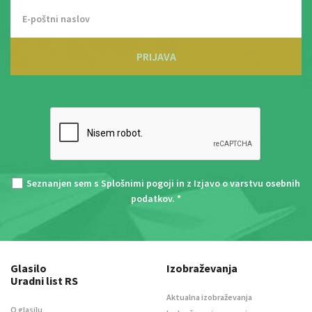
PRIJAVA
Seznanjen sem s
Splošnimi pogoji
in z
Izjavo o varstvu osebnih
podatkov
. *
Glasilo
Izobraževanja
Uradni list RS
Aktualna izobraževanja
O glasilu