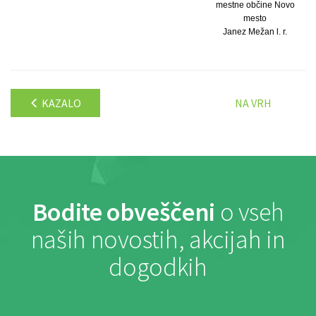
mestne občine Novo
mesto
Janez Mežan l. r.
KAZALO
NA VRH
Bodite obveščeni
o vseh
naših novostih, akcijah in
dogodkih