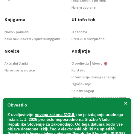
Izobraževanja po meri
Najem dvorane
Knjigarna
UL info tok
Novo v ponudbi
O storitvi
Kako nakupovati v spletni knjigarni
Preizkusi brezplačno
Novice
Podjetje
|
Aktualni članki
O podjetju
About
Naroči se na novice
Kontakt
Informacije javnega značaja
Oglaševanje
Splošni pogoji
Izjava o varstvu osebnih podatkov
×
E-dražbe
Obvestilo
Z uveljavitvijo
novega zakona (ZOUL)
se je
izdajanje uradnega
lista s 1. 3. 2026 preneslo
neposredno
na Službo Vlade
Republike Slovenije za zakonodajo
. Od tega datuma bodo vse
objave dostopne izključno v elektronski obliki na spletišču
Pravnega informacijskega sistema Republike Slovenije (PISRS),