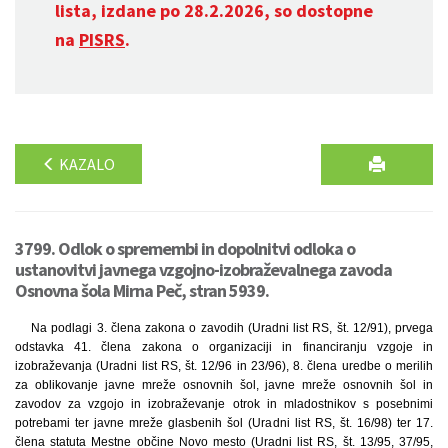
lista, izdane po 28.2.2026, so dostopne
na
PISRS
.
KAZALO
3799. Odlok o spremembi in dopolnitvi odloka o
ustanovitvi javnega vzgojno-izobraževalnega zavoda
Osnovna šola Mirna Peč, stran 5939.
Na podlagi 3. člena zakona o zavodih (Uradni list RS, št. 12/91), prvega
odstavka 41. člena zakona o organizaciji in financiranju vzgoje in
izobraževanja (Uradni list RS, št. 12/96 in 23/96), 8. člena uredbe o merilih
za oblikovanje javne mreže osnovnih šol, javne mreže osnovnih šol in
zavodov za vzgojo in izobraževanje otrok in mladostnikov s posebnimi
potrebami ter javne mreže glasbenih šol (Uradni list RS, št. 16/98) ter 17.
člena statuta Mestne občine Novo mesto (Uradni list RS, št. 13/95, 37/95,