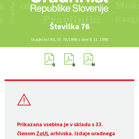
Številka 76
Uradni list RS, št. 76/1998 z dne 6. 11. 1998
Prikazana vsebina je v skladu s 33.
členom
ZoUL
arhivska. Izdaje uradnega