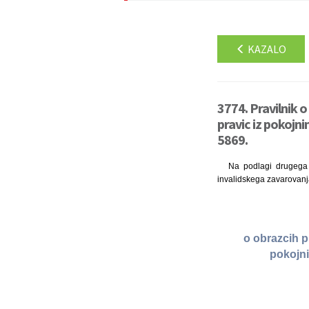
KAZALO
3774. Pravilnik 
pravic iz pokojn
5869.
Na podlagi drugega 
invalidskega zavarovanja 
o obrazcih p
pokojni