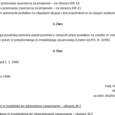
u poslovanja zavezanca za prispevek – na obrazcu ER-19;
 v poslovanju zavezanca za prispevek – na obrazcu ER-21.
in sprememb podatkov so objavljeni skupaj s tem pravilnikom in so njegov sestavni
3. člen
ga pravilnika preneha veljati pravilnik o obrazcih prijav podatkov za uvedbo in v
 pravic iz pokojninskega in invalidskega zavarovanja (Uradni list RS, št. 32/96).
4. člen
ati 1. 1. 1999.
ra 1998.
mag. An
M
za delo, družin
ko in invalidsko ter zdravstveno zavarovanje – obrazec M-1
kega in invalidskega ter zdravstvenega zavarovanja – obrazec M-2