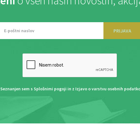
eni
o vseh naših novostih, akci
PRIJAVA
Seznanjen sem s
Splošnimi pogoji
in z
Izjavo o varstvu osebnih podatk