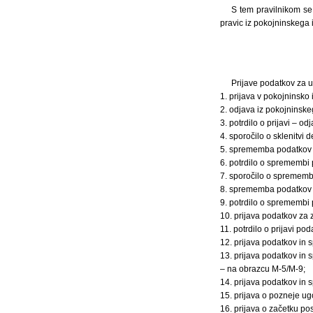
S tem pravilnikom se
pravic iz pokojninskega 
Prijave podatkov za u
1. prijava v pokojninsko
2. odjava iz pokojninsk
3. potrdilo o prijavi – o
4. sporočilo o sklenitv
5. sprememba podatkov 
6. potrdilo o sprememb
7. sporočilo o spremem
8. sprememba podatkov 
9. potrdilo o spremembi
10. prijava podatkov za
11. potrdilo o prijavi p
12. prijava podatkov in
13. prijava podatkov in
– na obrazcu M-5/M-9;
14. prijava podatkov in
15. prijava o pozneje u
16. prijava o začetku p