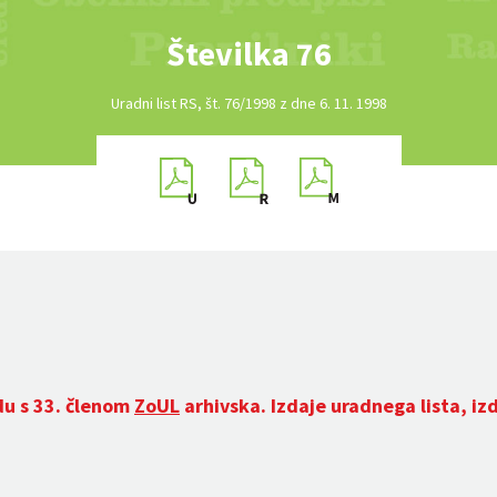
Številka 76
Uradni list RS, št. 76/1998 z dne 6. 11. 1998
du s 33. členom
ZoUL
arhivska. Izdaje uradnega lista, iz