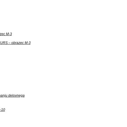
azec M-3
 SURS – obrazec M-3
hanju delovnega
M-10