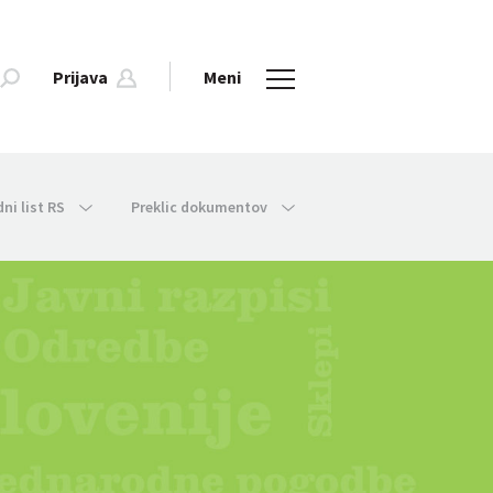
Prijava
Meni
dni list RS
Preklic dokumentov