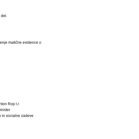
 del.
odenje matične evidence o
ton Rop l.r.
inister
o in socialne zadeve