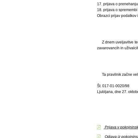
17. prijava o prenehanj
18. prijava o spremembi
Obrazci prijav podatkov 
Z dnem uveljavitve te
zavarovancih in uživalcih
Ta pravilnik začne velj
Št. 017-01-0020/98
Ljubljana, dne 27. oktob
Prijava v pokojnins
Odjava iz pokojnins