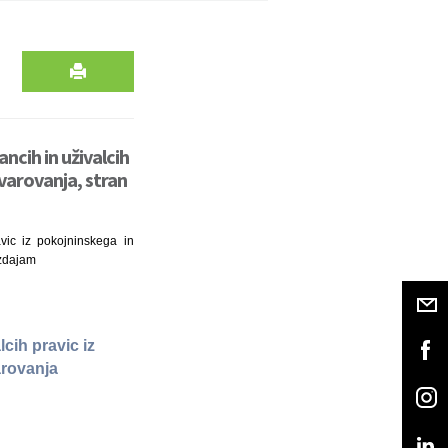
ncih in uživalcih
varovanja, stran
vic iz pokojninskega in
izdajam
cih pravic iz
arovanja