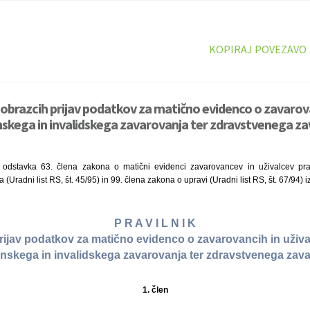
KOPIRAJ POVEZAVO
o obrazcih prijav podatkov za matično evidenco o zavarova
inskega in invalidskega zavarovanja ter zdravstvenega za
odstavka 63. člena zakona o matični evidenci zavarovancev in uživalcev pra
(Uradni list RS, št. 45/95) in 99. člena zakona o upravi (Uradni list RS, št. 67/94) 
P R A V I L N I K
rijav podatkov za matično evidenco o zavarovancih in užival
nskega in invalidskega zavarovanja ter zdravstvenega zav
1. člen