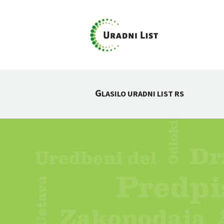
G
LASILO URADNI LIST RS