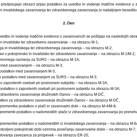
 predpisujejo obrazci prijav podatkov za uvedbo in vodenje matične evidence o z
in invalidskega zavarovanja ter zdravstvenega zavarovanja (v nadaljnjem besedilu
2. člen
vedbo in vodenje matične evidence o zavarovancih se pošiljajo na naslednjih obra
 in invalidsko ter zdravstveno zavarovanje – na obrazcu M-1;
ega in invalidskega ter zdravstvenega zavarovanja – na obrazcu M-2;
djavi v pokojninsko in invalidsko ter zdravstveno zavarovanje – na obrazcu M-1/M-2;
i delovnega razmerja za SURS – na obrazcu M-1A;
med zavarovanjem – na obrazcu M-3;
i podatkov med zavarovanjem M-3;
bi podatkov med zavarovanjem za SURS – na obrazcu M-3;
o zaposlenih osebah pri poslovnem subjektu – na obrazcu M-3A;
 podatkov o zaposlenih osebah pri poslovnem subjektu na obrazcu M-3A;
 zdravstveno zavarovanje družinskih članov – na obrazcu M-DČ;
odatkov za zdravstveno zavarovanje družinskih članov – na obrazcu M-DČ,
 spremembe podatkov o plači in zavarovalni dobi – na obrazcu M-4/M-8;
 sprememb podatkov o nadomestilih plače iz zdravstvenega zavarovanja po prene
 spremembe podatkov o nadomestilih iz invalidskega zavarovanja – na obrazcu M-6
gotovljeni pokojninski dobi oziroma povečanju zavarovalne dobe – na obrazcu M-7;
oslovanja zavezanca za prispevek – na obrazcu ER-20;