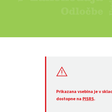
Prikazana vsebina je v skla
dostopne na
PISRS
.