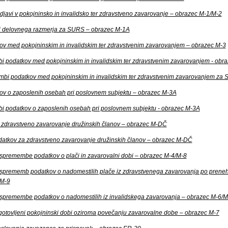
 odjavi v pokojninsko in invalidsko ter zdravstveno zavarovanje – obrazec M-1/M-2
tvi delovnega razmerja za SURS – obrazec M-1A
 med pokojninskim in invalidskim ter zdravstvenim zavarovanjem – obrazec M-3
i podatkov med pokojninskim in invalidskim ter zdravstvenim zavarovanjem - obr
mbi podatkov med pokojninskim in invalidskim ter zdravstvenim zavarovanjem za
 o zaposlenih osebah pri poslovnem subjektu – obrazec M-3A
bi podatkov o zaposlenih osebah pri poslovnem subjektu - obrazec M-3A
a zdravstveno zavarovanje družinskih članov – obrazec M-DČ
podatkov za zdravstveno zavarovanje družinskih članov – obrazec M-DČ
 spremembe podatkov o plači in zavarovalni dobi – obrazec M-4/M-8
n sprememb podatkov o nadomestilih plače iz zdravstvenega zavarovanja po prene
/M-9
n spremembe podatkov o nadomestilih iz invalidskega zavarovanja – obrazec M-6/
gotovljeni pokojninski dobi oziroma povečanju zavarovalne dobe – obrazec M-7