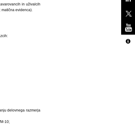
avarovancih in uživalcih
: matična evidenca).
zcih:
hanju delovnega razmerja
/M-10;