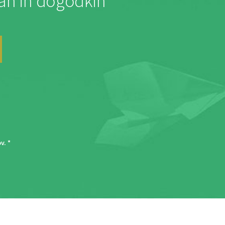
jah in dogodkih
ov
. *