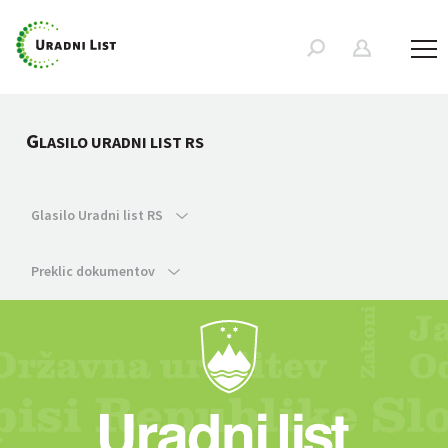
G
LASILO URADNI LIST RS
Glasilo Uradni list RS
Preklic dokumentov