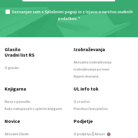
Seznanjen sem s
Splošnimi pogoji
in z
Izjavo o varstvu osebnih
podatkov
. *
Glasilo
Izobraževanja
Uradni list RS
Aktualna izobraževanja
O glasilu
Izobraževanja po meri
Najem dvorane
Knjigarna
UL info tok
Novo v ponudbi
O storitvi
Kako nakupovati v spletni knjigarni
Preizkusi brezplačno
Novice
Podjetje
|
Aktualni članki
O podjetju
About