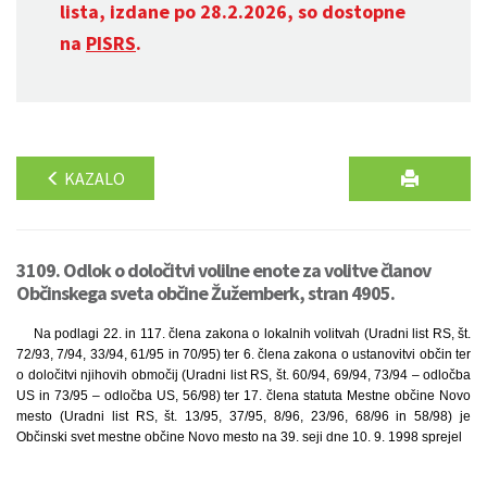
lista, izdane po 28.2.2026, so dostopne
na
PISRS
.
KAZALO
3109. Odlok o določitvi volilne enote za volitve članov
Občinskega sveta občine Žužemberk, stran 4905.
Na podlagi 22. in 117. člena zakona o lokalnih volitvah (Uradni list RS, št.
72/93, 7/94, 33/94, 61/95 in 70/95) ter 6. člena zakona o ustanovitvi občin ter
o določitvi njihovih območij (Uradni list RS, št. 60/94, 69/94, 73/94 – odločba
US in 73/95 – odločba US, 56/98) ter 17. člena statuta Mestne občine Novo
mesto (Uradni list RS, št. 13/95, 37/95, 8/96, 23/96, 68/96 in 58/98) je
Občinski svet mestne občine Novo mesto na 39. seji dne 10. 9. 1998 sprejel