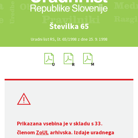
Številka 65
Uradni list RS, št. 65/1998 z dne 25. 9. 1998
Prikazana vsebina je v skladu s 33.
členom
ZoUL
arhivska. Izdaje uradnega