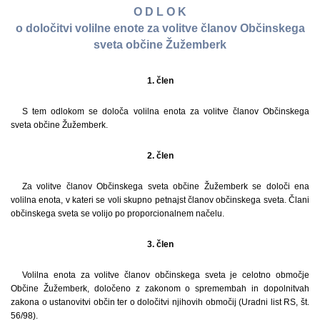
O D L O K
o določitvi volilne enote za volitve članov Občinskega
sveta občine Žužemberk
1. člen
S tem odlokom se določa volilna enota za volitve članov Občinskega
sveta občine Žužemberk.
2. člen
Za volitve članov Občinskega sveta občine Žužemberk se določi ena
volilna enota, v kateri se voli skupno petnajst članov občinskega sveta. Člani
občinskega sveta se volijo po proporcionalnem načelu.
3. člen
Volilna enota za volitve članov občinskega sveta je celotno območje
Občine Žužemberk, določeno z zakonom o spremembah in dopolnitvah
zakona o ustanovitvi občin ter o določitvi njihovih območij (Uradni list RS, št.
56/98).