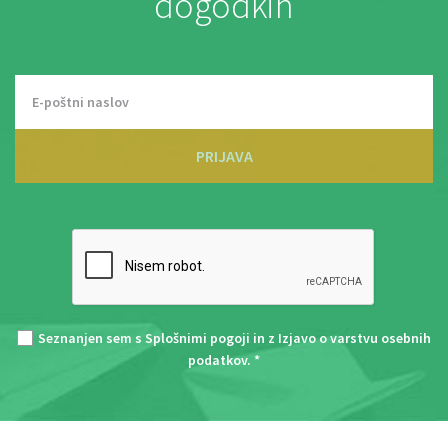
dogodkih
PRIJAVA
Seznanjen sem s
Splošnimi pogoji
in z
Izjavo o varstvu osebnih
podatkov
. *