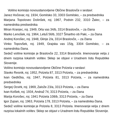
Volilno komisijo novoustanovljene Občine Braslovče v sestavi:
Janez Hočevar, roj. 1934, Gomilsko 33, 3303 Gomilsko, – za predsednika
Marjana Topolovec Dolinšek, roj. 1967, Podvin 232, 3310 Žalec, – za
namestnika predsednika
Miran Kranjec, roj. 1949, Orla vas 34/b, 3314 Braslovče, – za člana
Marko Lenošek, roj. 1964, Letuš 56/b, 3327 Šmartno ob Paki, – za člana
Andrej Korošec, roj. 1948, Glinje 2/a, 3314 Braslovče, – za člana
Vinko Topovšek, roj. 1949, Grajska vas 15/g, 3304 Gomilsko, – za
namestnika člana.
Sedež volilne komisije je Braslovče 22, 3314 Braslovče. Imenovanje velja z
dnem razpisa lokalnih volitev. Sklep se objavi v Uradnem listu Republike
Slovenije.
Volilno komisijo novoustanovljene Občine Polzela v sestavi:
Slavko Resnik, roj. 1952, Polzela 87, 3313 Polzela, – za predsednika
Ivan Gedlička, roj. 1947, Polzela 81, 3313 Polzela, – za namestnika
predsednika
Sergej Ocvirk, roj. 1969, Založe 23/a, 3313 Polzela, – za člana
Ivan Kolšek, roj. 1934, Andraž 74, 3313 Polzela, – za člana
Marija Korošec, roj. 1941 Polzela 108/b, 3313 Polzela, – za člana
Igor Zupan, roj. 1963, Polzela 178, 3313 Polzela, – za namestnika člana.
Sedež volilne komisije je Polzela 8, 3313 Polzela. Imenovanje velja z dnem
razpisa lokalnih volitev. Sklep se objavi v Uradnem listu Republike Slovenije.