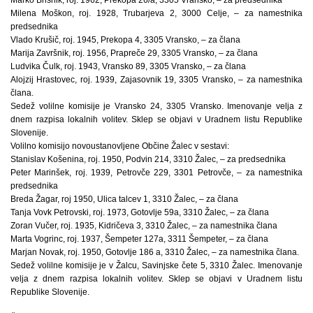
Milena Moškon, roj. 1928, Trubarjeva 2, 3000 Celje, – za namestnika
predsednika
Vlado Krušič, roj. 1945, Prekopa 4, 3305 Vransko, – za člana
Marija Završnik, roj. 1956, Prapreče 29, 3305 Vransko, – za člana
Ludvika Čulk, roj. 1943, Vransko 89, 3305 Vransko, – za člana
Alojzij Hrastovec, roj. 1939, Zajasovnik 19, 3305 Vransko, – za namestnika
člana.
Sedež volilne komisije je Vransko 24, 3305 Vransko. Imenovanje velja z
dnem razpisa lokalnih volitev. Sklep se objavi v Uradnem listu Republike
Slovenije.
Volilno komisijo novoustanovljene Občine Žalec v sestavi:
Stanislav Košenina, roj. 1950, Podvin 214, 3310 Žalec, – za predsednika
Peter Marinšek, roj. 1939, Petrovče 229, 3301 Petrovče, – za namestnika
predsednika
Breda Žagar, roj 1950, Ulica talcev 1, 3310 Žalec, – za člana
Tanja Vovk Petrovski, roj. 1973, Gotovlje 59a, 3310 Žalec, – za člana
Zoran Vučer, roj. 1935, Kidričeva 3, 3310 Žalec, – za namestnika člana
Marta Vogrinc, roj. 1937, Šempeter 127a, 3311 Šempeter, – za člana
Marjan Novak, roj. 1950, Gotovlje 186 a, 3310 Žalec, – za namestnika člana.
Sedež volilne komisije je v Žalcu, Savinjske čete 5, 3310 Žalec. Imenovanje
velja z dnem razpisa lokalnih volitev. Sklep se objavi v Uradnem listu
Republike Slovenije.