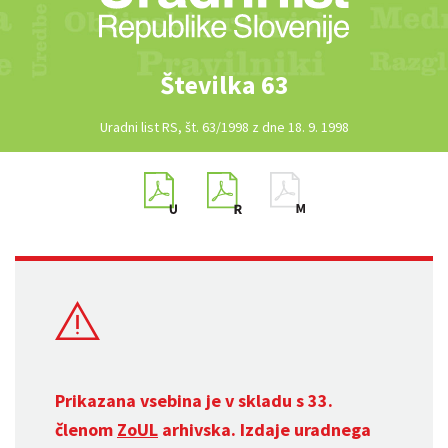
Številka 63
Uradni list RS, št. 63/1998 z dne 18. 9. 1998
Prikazana vsebina je v skladu s 33.
členom
ZoUL
arhivska. Izdaje uradnega