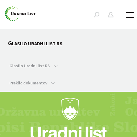
G
LASILO URADNI LIST RS
Glasilo Uradni list RS
Preklic dokumentov