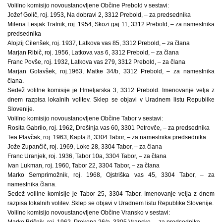
Volilno komisijo novoustanovljene Občine Prebold v sestavi:
Jožef Golič, roj. 1953, Na dobravi 2, 3312 Prebold, – za predsednika
Milena Lesjak Tratnik, roj. 1954, Skozi gaj 11, 3312 Prebold, – za namestnika
predsednika
Alojzij Cilenšek, roj. 1937, Latkova vas 85, 3312 Prebold, – za člana
Marjan Ribič, roj. 1956, Latkova vas 6, 3312 Prebold, – za člana
Franc Povše, roj. 1932, Latkova vas 279, 3312 Prebold, – za člana
Marjan Golavšek, roj.1963, Matke 34/b, 3312 Prebold, – za namestnika
člana.
Sedež volilne komisije je Hmeljarska 3, 3312 Prebold. Imenovanje velja z
dnem razpisa lokalnih volitev. Sklep se objavi v Uradnem listu Republike
Slovenije.
Volilno komisijo novoustanovljene Občine Tabor v sestavi:
Rosita Gabrilo, roj. 1962, Drešinja vas 60, 3301 Petrovče, – za predsednika
Tea Plavčak, roj. 1963, Kapla 8, 3304 Tabor, – za namestnika predsednika
Jože Zupančič, roj. 1969, Loke 28, 3304 Tabor, – za člana
Franc Uranjek, roj. 1936, Tabor 10a, 3304 Tabor, – za člana
Ivan Lukman, roj. 1960, Tabor 22, 3304 Tabor, – za člana
Marko Semprimožnik, roj. 1968, Ojstriška vas 45, 3304 Tabor, – za
namestnika člana.
Sedež volilne komisije je Tabor 25, 3304 Tabor. Imenovanje velja z dnem
razpisa lokalnih volitev. Sklep se objavi v Uradnem listu Republike Slovenije.
Volilno komisijo novoustanovljene Občine Vransko v sestavi:
Marko Brišnik, roj. 1962, Prekopa 26/a, 3305 Vransko, – za predsednika