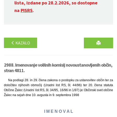
lista, izdane po 28.2.2026, so dostopne
na
PISRS
.
KAZALO
2988. Imenovanje volilnih komisij novoustanovljenih občin,
stran 4811.
Na podlagi 28. in 29. člena zakona o postopku za ustanovitev občin ter za
določitev njihovih območij (Uradni list RS, št. 44/96) ter 20. člena statuta
Občine Žalec (Uradni list RS, št. 34/95, 16/96 in 1/97) je Občinski svet občine
Žalec na sejah dne 10. avgusta in 9. septembra 1998
I M E N O V A L