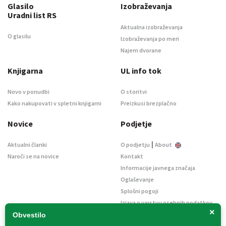
Glasilo
Izobraževanja
Uradni list RS
Aktualna izobraževanja
O glasilu
Izobraževanja po meri
Najem dvorane
Knjigarna
UL info tok
Novo v ponudbi
O storitvi
Kako nakupovati v spletni knjigarni
Preizkusi brezplačno
Novice
Podjetje
|
Aktualni članki
O podjetju
About
Naroči se na novice
Kontakt
Informacije javnega značaja
Oglaševanje
Splošni pogoji
Izjava o varstvu osebnih podatkov
×
E-dražbe
Obvestilo