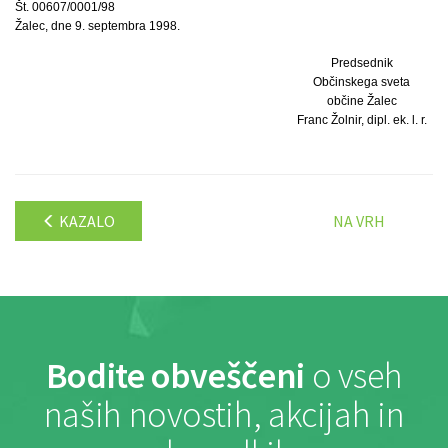
Št. 00607/0001/98
Žalec, dne 9. septembra 1998.
Predsednik
Občinskega sveta
občine Žalec
Franc Žolnir, dipl. ek. l. r.
KAZALO
NA VRH
Bodite obveščeni
o vseh
naših novostih, akcijah in