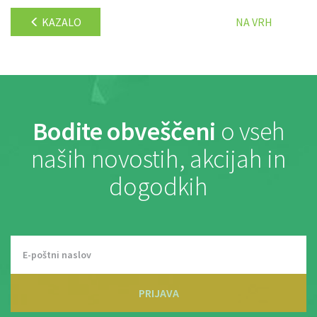
KAZALO
NA VRH
Bodite obveščeni
o vseh
naših novostih, akcijah in
dogodkih
PRIJAVA