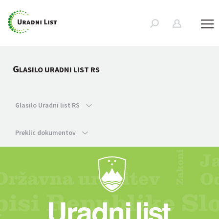
G
LASILO URADNI LIST RS
Glasilo Uradni list RS
Preklic dokumentov