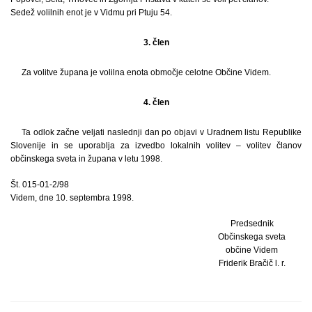
Sedež volilnih enot je v Vidmu pri Ptuju 54.
3. člen
Za volitve župana je volilna enota območje celotne Občine Videm.
4. člen
Ta odlok začne veljati naslednji dan po objavi v Uradnem listu Republike
Slovenije in se uporablja za izvedbo lokalnih volitev – volitev članov
občinskega sveta in župana v letu 1998.
Št. 015-01-2/98
Videm, dne 10. septembra 1998.
Predsednik
Občinskega sveta
občine Videm
Friderik Bračič l. r.