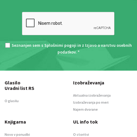
Seznanjen sem s
Splošnimi pogoji
in z
Izjavo o varstvu osebnih
podatkov
. *
Glasilo
Izobraževanja
Uradni list RS
Aktualna izobraževanja
O glasilu
Izobraževanja po meri
Najem dvorane
Knjigarna
UL info tok
Novo v ponudbi
O storitvi