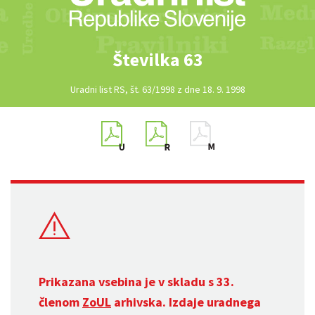
Številka 63
Uradni list RS, št. 63/1998 z dne 18. 9. 1998
Prikazana vsebina je v skladu s 33.
členom
ZoUL
arhivska. Izdaje uradnega