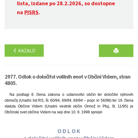
lista, izdane po 28.2.2026, so dostopne
na
PISRS
.
KAZALO
2977. Odlok o določitvi volilnih enot v Občini Videm, stran
4805.
Na podlagi 6. člena zakona o ustanovitvi občin ter določitvi njihovih
območij (Uradni list RS, št. 60/94, 69/94, 69/94 – popr. in 56/98) ter 19. člena
statuta Občine Videm (Uradni vestnik občin Ormož in Ptuj, št. 11/95) je
Občinski svet občine Videm na seji dne 10. 9. 1998 sprejel
O D L O K