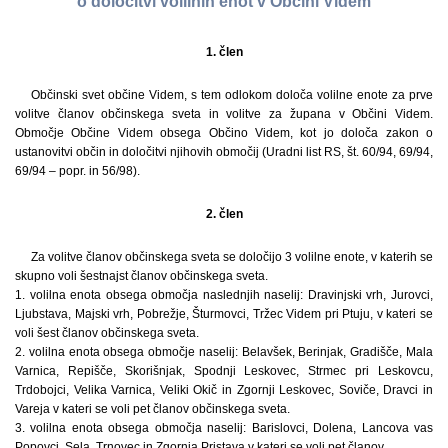
o določitvi volilnih enot v Občini Videm
1. člen
Občinski svet občine Videm, s tem odlokom določa volilne enote za prve
volitve članov občinskega sveta in volitve za župana v Občini Videm.
Območje Občine Videm obsega Občino Videm, kot jo določa zakon o
ustanovitvi občin in določitvi njihovih območij (Uradni list RS, št. 60/94, 69/94,
69/94 – popr. in 56/98).
2. člen
Za volitve članov občinskega sveta se določijo 3 volilne enote, v katerih se
skupno voli šestnajst članov občinskega sveta.
1. volilna enota obsega območja naslednjih naselij: Dravinjski vrh, Jurovci,
Ljubstava, Majski vrh, Pobrežje, Šturmovci, Tržec Videm pri Ptuju, v kateri se
voli šest članov občinskega sveta.
2. volilna enota obsega območje naselij: Belavšek, Berinjak, Gradišče, Mala
Varnica, Repišče, Skorišnjak, Spodnji Leskovec, Strmec pri Leskovcu,
Trdobojci, Velika Varnica, Veliki Okič in Zgornji Leskovec, Soviče, Dravci in
Vareja v kateri se voli pet članov občinskega sveta.
3. volilna enota obsega območja naselij: Barislovci, Dolena, Lancova vas
Popovci, Sela, Trnovec in Zgornja Pristava v kateri se voli pet članov.