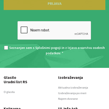
PRIJAVA
Seznanjen sem s
Splošnimi pogoji
in z
Izjavo o varstvu osebnih
podatkov
. *
Glasilo
Izobraževanja
Uradni list RS
Aktualna izobraževanja
O glasilu
Izobraževanja po meri
Najem dvorane
Knjigarna
UL info tok