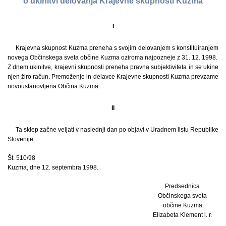
o ukinitvi delovanja Krajevne skupnosti Kuzma
I
Krajevna skupnost Kuzma preneha s svojim delovanjem s konstituiranjem
novega Občinskega sveta občine Kuzma oziroma najpozneje z 31. 12. 1998.
Z dnem ukinitve, krajevni skupnosti preneha pravna subjektiviteta in se ukine
njen žiro račun. Premoženje in delavce Krajevne skupnosti Kuzma prevzame
novoustanovljena Občina Kuzma.
II
Ta sklep začne veljati v naslednji dan po objavi v Uradnem listu Republike
Slovenije.
Št. 510/98
Kuzma, dne 12. septembra 1998.
Predsednica
Občinskega sveta
občine Kuzma
Elizabeta Klement l. r.