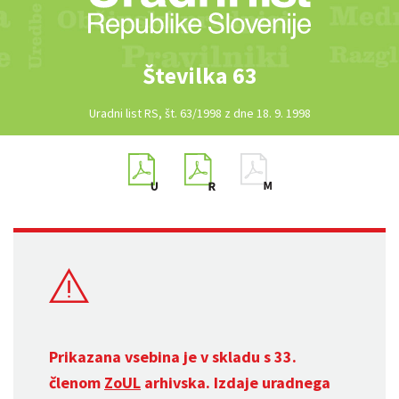
Številka 63
Uradni list RS, št. 63/1998 z dne 18. 9. 1998
Prikazana vsebina je v skladu s 33.
členom
ZoUL
arhivska. Izdaje uradnega