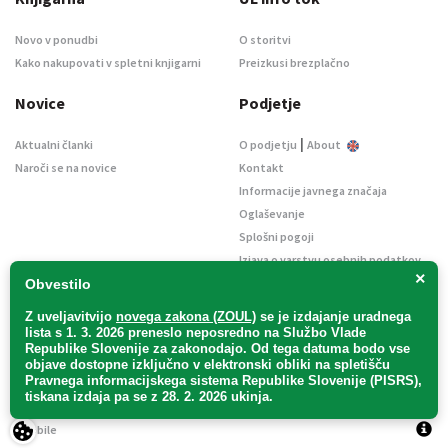
Novo v ponudbi
O storitvi
Kako nakupovati v spletni knjigarni
Preizkusi brezplačno
Novice
Podjetje
|
Aktualni članki
O podjetju
About
Naroči se na novice
Kontakt
Informacije javnega značaja
Oglaševanje
Splošni pogoji
Izjava o varstvu osebnih podatkov
×
E-dražbe
Obvestilo
Z uveljavitvijo
novega zakona (ZOUL)
se je
izdajanje uradnega
lista s 1. 3. 2026 preneslo
neposredno
na Službo Vlade
Republike Slovenije za zakonodajo
. Od tega datuma bodo vse
objave dostopne izključno v elektronski obliki na spletišču
Pravnega informacijskega sistema Republike Slovenije (PISRS),
Uradni list d. o. o. – v likvidaciji / Vse pravice pridržane.
tiskana izdaja pa se z 28. 2. 2026 ukinja.
Pravna obvestila
/
Piškotki
/ Avtorji:
TriTim spletna agencija
v sodelovanju z
2Mobile