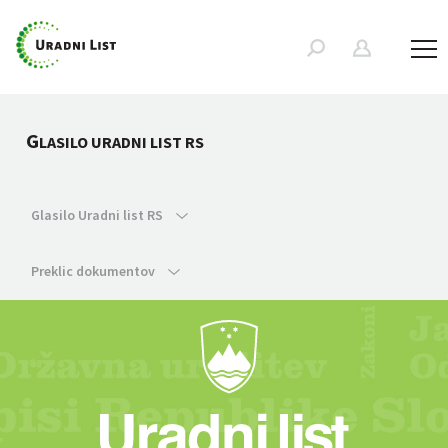
G
LASILO URADNI LIST RS
Glasilo Uradni list RS
Preklic dokumentov