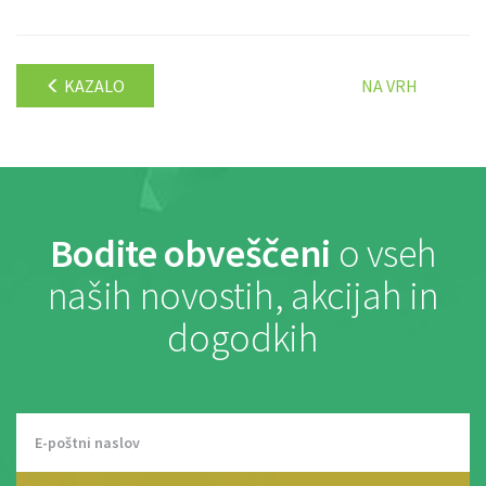
KAZALO
NA VRH
Bodite obveščeni
o vseh
naših novostih, akcijah in
dogodkih