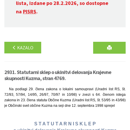
lista, izdane po 28.2.2026, so dostopne
na
PISRS
.
KAZALO
2931. Statutarni sklep o ukinitvi delovanja Krajevne
skupnosti Kuzma, stran 4769.
Na podlagi 29. člena zakona o lokalni samoupravi (Uradni list RS, št.
72/93, 57/94, 14/95, 26/97, 70/97 in 10/98) v zvezi s 64. členom istega
zakona in 23. člena statuta Občine Kuzma (Uradni list RS, št. 53/95 in 43/98)
je Občinski svet občine Kuzma na seji dne 12. septembra 1998 sprejel
S T A T U T A R N I S K L E P