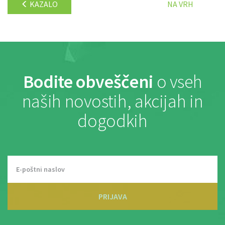
KAZALO
NA VRH
Bodite obveščeni
o vseh
naših novostih, akcijah in
dogodkih
PRIJAVA