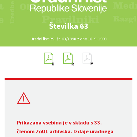
Številka 63
Uradni list RS, št. 63/1998 z dne 18. 9. 1998
Prikazana vsebina je v skladu s 33.
členom
ZoUL
arhivska. Izdaje uradnega