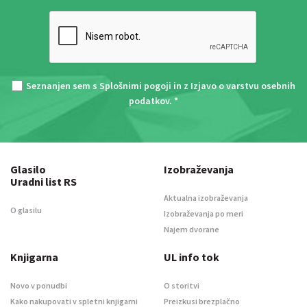
Seznanjen sem s
Splošnimi pogoji
in z
Izjavo o varstvu osebnih
podatkov
. *
Glasilo
Izobraževanja
Uradni list RS
Aktualna izobraževanja
O glasilu
Izobraževanja po meri
Najem dvorane
Knjigarna
UL info tok
Novo v ponudbi
O storitvi
Kako nakupovati v spletni knjigarni
Preizkusi brezplačno