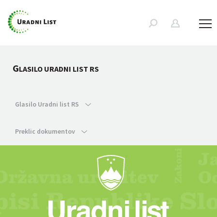
G
LASILO URADNI LIST RS
Glasilo Uradni list RS
Preklic dokumentov