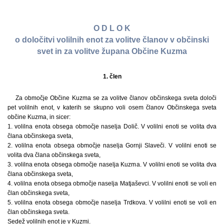
O D L O K
o določitvi volilnih enot za volitve članov v občinski
svet in za volitve župana Občine Kuzma
1. člen
Za območje Občine Kuzma se za volitve članov občinskega sveta določi
pet volilnih enot, v katerih se skupno voli osem članov Občinskega sveta
občine Kuzma, in sicer:
1. volilna enota obsega območje naselja Dolič. V volilni enoti se volita dva
člana občinskega sveta,
2. volilna enota obsega območje naselja Gornji Slaveči. V volilni enoti se
volita dva člana občinskega sveta,
3. volilna enota obsega območje naselja Kuzma. V volilni enoti se volita dva
člana občinskega sveta,
4. volilna enota obsega območje naselja Matjaševci. V volilni enoti se voli en
član občinskega sveta,
5. volilna enota obsega območje naselja Trdkova. V volilni enoti se voli en
član občinskega sveta.
Sedež volilnih enot je v Kuzmi.