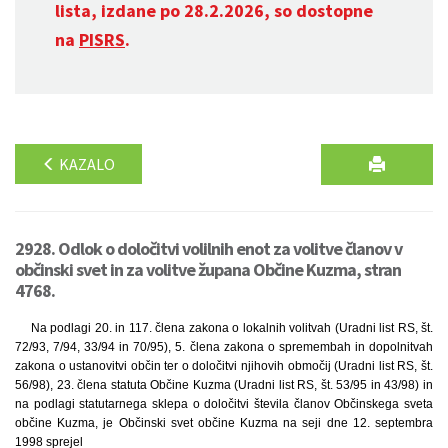
lista, izdane po 28.2.2026, so dostopne
na
PISRS
.
KAZALO
2928. Odlok o določitvi volilnih enot za volitve članov v
občinski svet in za volitve župana Občine Kuzma, stran
4768.
Na podlagi 20. in 117. člena zakona o lokalnih volitvah (Uradni list RS, št.
72/93, 7/94, 33/94 in 70/95), 5. člena zakona o spremembah in dopolnitvah
zakona o ustanovitvi občin ter o določitvi njihovih območij (Uradni list RS, št.
56/98), 23. člena statuta Občine Kuzma (Uradni list RS, št. 53/95 in 43/98) in
na podlagi statutarnega sklepa o določitvi števila članov Občinskega sveta
občine Kuzma, je Občinski svet občine Kuzma na seji dne 12. septembra
1998 sprejel