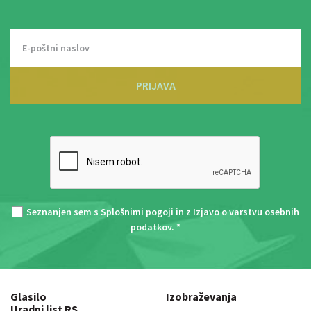
PRIJAVA
Seznanjen sem s
Splošnimi pogoji
in z
Izjavo o varstvu osebnih
podatkov
. *
Glasilo
Izobraževanja
Uradni list RS