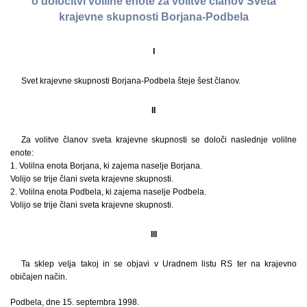
o določitvi volilne enote za volitve članov Sveta
krajevne skupnosti Borjana-Podbela
I
Svet krajevne skupnosti Borjana-Podbela šteje šest članov.
II
Za volitve članov sveta krajevne skupnosti se določi naslednje volilne
enote:
1. Volilna enota Borjana, ki zajema naselje Borjana.
Volijo se trije člani sveta krajevne skupnosti.
2. Volilna enota Podbela, ki zajema naselje Podbela.
Volijo se trije člani sveta krajevne skupnosti.
III
Ta sklep velja takoj in se objavi v Uradnem listu RS ter na krajevno
običajen način.
Podbela, dne 15. septembra 1998.