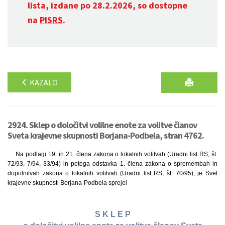
lista, izdane po 28.2.2026, so dostopne
na
PISRS
.
KAZALO
2924. Sklep o določitvi volilne enote za volitve članov
Sveta krajevne skupnosti Borjana-Podbela, stran 4762.
Na podlagi 19. in 21. člena zakona o lokalnih volitvah (Uradni list RS, št.
72/93, 7/94, 33/94) in petega odstavka 1. člena zakona o spremembah in
dopolnitvah zakona o lokalnih volitvah (Uradni list RS, št. 70/95), je Svet
krajevne skupnosti Borjana-Podbela sprejel
S K L E P