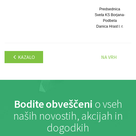
Predsednica
Sveta KS Borjana-
Podbela
Danica Hrast l. r.
KAZALO
NA VRH
Bodite obveščeni
o vseh
naših novostih, akcijah in
dogodkih