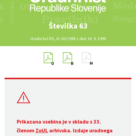
Številka 63
Uradni list RS, št. 63/1998 z dne 18. 9. 1998
Prikazana vsebina je v skladu s 33.
členom
ZoUL
arhivska. Izdaje uradnega