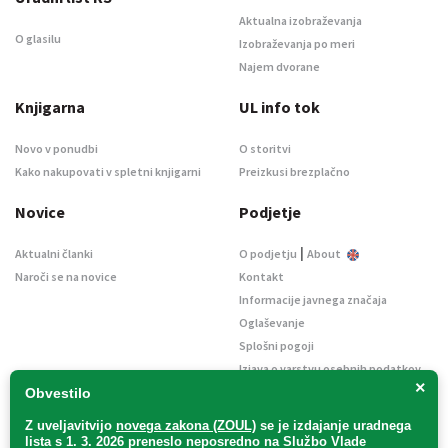
Aktualna izobraževanja
O glasilu
Izobraževanja po meri
Najem dvorane
Knjigarna
UL info tok
Novo v ponudbi
O storitvi
Kako nakupovati v spletni knjigarni
Preizkusi brezplačno
Novice
Podjetje
|
Aktualni članki
O podjetju
About
Naroči se na novice
Kontakt
Informacije javnega značaja
Oglaševanje
Splošni pogoji
Izjava o varstvu osebnih podatkov
×
E-dražbe
Obvestilo
Z uveljavitvijo
novega zakona (ZOUL)
se je
izdajanje uradnega
lista s 1. 3. 2026 preneslo
neposredno
na Službo Vlade