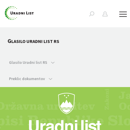
G
LASILO URADNI LIST RS
Glasilo Uradni list RS
Preklic dokumentov