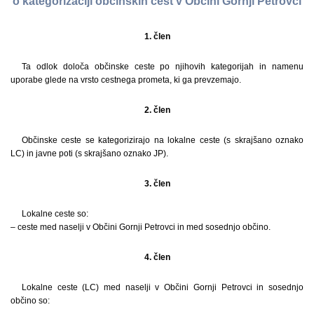
o kategorizaciji občinskih cest v Občini Gornji Petrovci
1. člen
Ta odlok določa občinske ceste po njihovih kategorijah in namenu
uporabe glede na vrsto cestnega prometa, ki ga prevzemajo.
2. člen
Občinske ceste se kategorizirajo na lokalne ceste (s skrajšano oznako
LC) in javne poti (s skrajšano oznako JP).
3. člen
Lokalne ceste so:
– ceste med naselji v Občini Gornji Petrovci in med sosednjo občino.
4. člen
Lokalne ceste (LC) med naselji v Občini Gornji Petrovci in sosednjo
občino so: