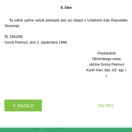
8. člen
Ta odlok začne veljati petnajsti dan po objavi v Uradnem listu Republike
Slovenije.
Št. 2963/98
Gornji Petrovci, dne 2. septembra 1998.
Predsednik
Občinskega sveta
občine Gornji Petrovci
Karel Hari, dipl. inž. agr. l.
r.
KAZALO
NA VRH