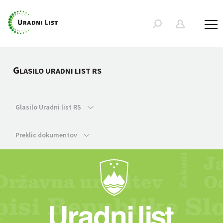
G
LASILO URADNI LIST RS
Glasilo Uradni list RS
Preklic dokumentov