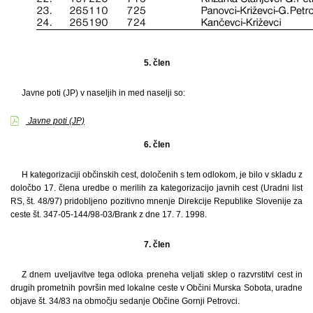
5. člen
Javne poti (JP) v naseljih in med naselji so:
Javne poti (JP)
6. člen
H kategorizaciji občinskih cest, določenih s tem odlokom, je bilo v skladu z
določbo 17. člena uredbe o merilih za kategorizacijo javnih cest (Uradni list
RS, št. 48/97) pridobljeno pozitivno mnenje Direkcije Republike Slovenije za
ceste št. 347-05-144/98-03/Brank z dne 17. 7. 1998.
7. člen
Z dnem uveljavitve tega odloka preneha veljati sklep o razvrstitvi cest in
drugih prometnih površin med lokalne ceste v Občini Murska Sobota, uradne
objave št. 34/83 na območju sedanje Občine Gornji Petrovci.