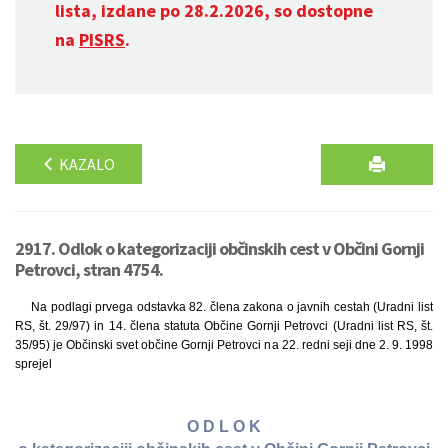
lista, izdane po 28.2.2026, so dostopne
na
PISRS
.
KAZALO
2917. Odlok o kategorizaciji občinskih cest v Občini Gornji
Petrovci, stran 4754.
Na podlagi prvega odstavka 82. člena zakona o javnih cestah (Uradni list
RS, št. 29/97) in 14. člena statuta Občine Gornji Petrovci (Uradni list RS, št.
35/95) je Občinski svet občine Gornji Petrovci na 22. redni seji dne 2. 9. 1998
sprejel
O D L O K