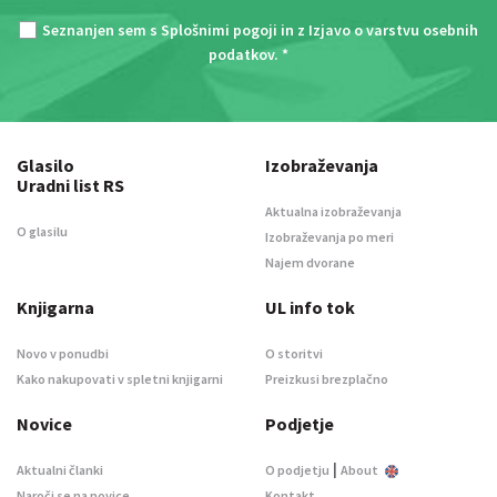
Seznanjen sem s
Splošnimi pogoji
in z
Izjavo o varstvu osebnih
podatkov
. *
Glasilo
Izobraževanja
Uradni list RS
Aktualna izobraževanja
O glasilu
Izobraževanja po meri
Najem dvorane
Knjigarna
UL info tok
Novo v ponudbi
O storitvi
Kako nakupovati v spletni knjigarni
Preizkusi brezplačno
Novice
Podjetje
|
Aktualni članki
O podjetju
About
Naroči se na novice
Kontakt