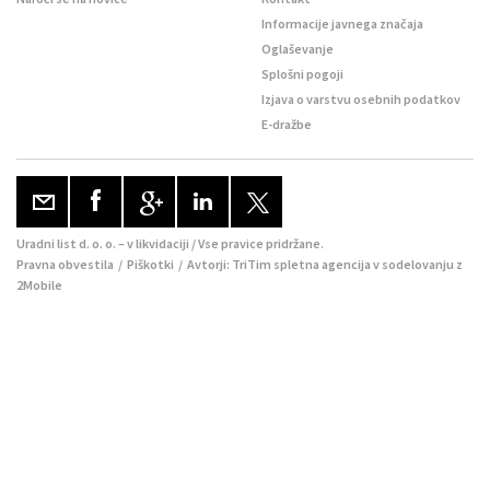
Informacije javnega značaja
Oglaševanje
Splošni pogoji
Izjava o varstvu osebnih podatkov
E-dražbe
Uradni list d. o. o. – v likvidaciji / Vse pravice pridržane.
Pravna obvestila
/
Piškotki
/ Avtorji:
TriTim spletna agencija
v sodelovanju z
2Mobile