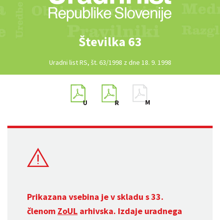
Številka 63
Uradni list RS, št. 63/1998 z dne 18. 9. 1998
Prikazana vsebina je v skladu s 33.
členom
ZoUL
arhivska. Izdaje uradnega