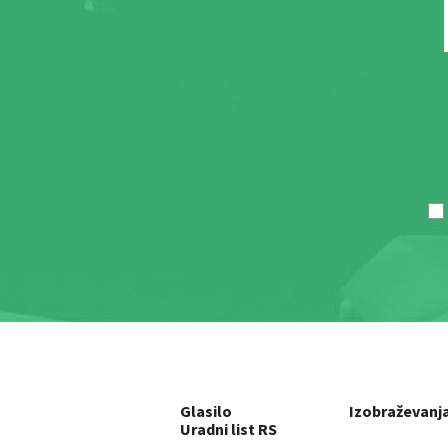
Glasilo
Izobraževanj
Uradni list RS