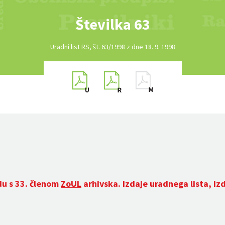
Številka 63
Uradni list RS, št. 63/1998 z dne 18. 9. 1998
du s 33. členom
ZoUL
arhivska. Izdaje uradnega lista, iz