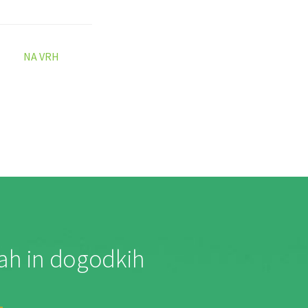
NA VRH
jah in dogodkih