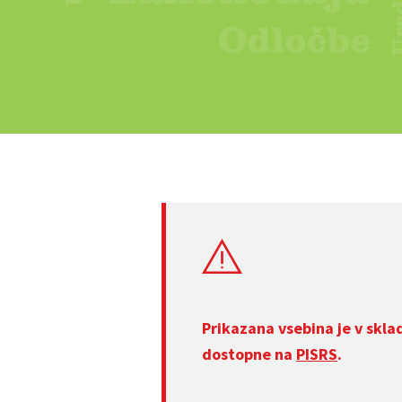
Prikazana vsebina je v skla
dostopne na
PISRS
.