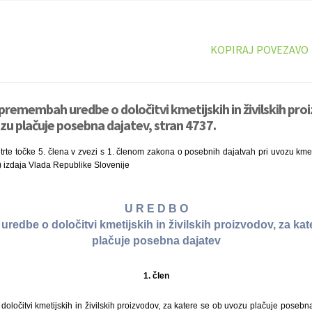
KOPIRAJ POVEZAVO
premembah uredbe o določitvi kmetijskih in živilskih pro
zu plačuje posebna dajatev, stran 4737.
trte točke 5. člena v zvezi s 1. členom zakona o posebnih dajatvah pri uvozu kmeti
3) izdaja Vlada Republike Slovenije
U R E D B O
edbe o določitvi kmetijskih in živilskih proizvodov, za ka
plačuje posebna dajatev
1. člen
 določitvi kmetijskih in živilskih proizvodov, za katere se ob uvozu plačuje posebn