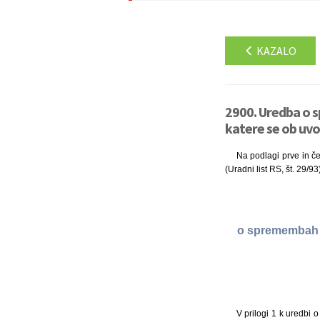
KAZALO
2900. Uredba o s
katere se ob uvo
Na podlagi prve in če
(Uradni list RS, št. 29/9
o spremembah ur
V prilogi 1 k uredbi o