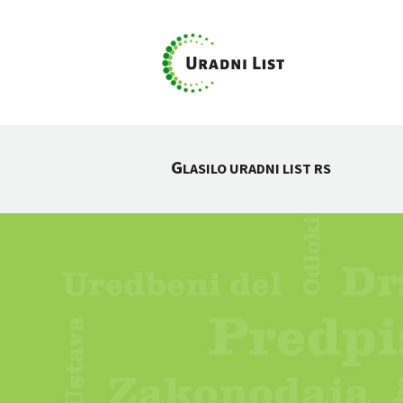
G
LASILO URADNI LIST RS