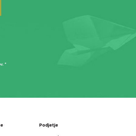
ov
. *
ce
Podjetje