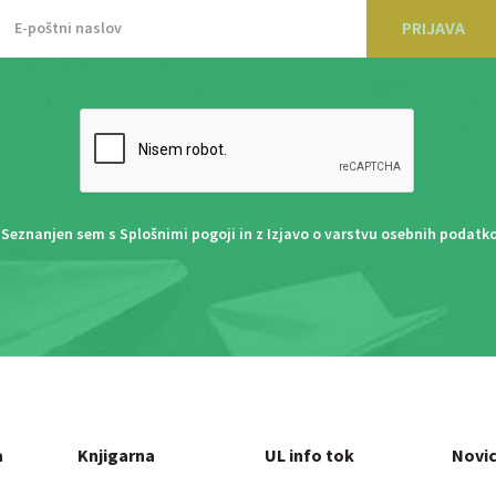
PRIJAVA
Seznanjen sem s
Splošnimi pogoji
in z
Izjavo o varstvu osebnih podatk
a
Knjigarna
UL info tok
Novi