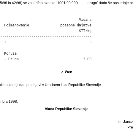
 35/98 in 42/98) se za tarifno oznako ‘1001 90 990 – – – drugo’ doda še naslednje b
--------------------------------------------

                                      Višina

  Poimenovanje               posebne dajatve

                                      SIT/kg

--------------------------------------------

  2                                        3

--------------------------------------------

  Koruza

  – Druga                               3,00

--------------------------------------------
2. člen
ti naslednji dan po objavi v Uradnem listu Republike Slovenije.
embra 1998.
Vlada Republike Slovenije
dr. Janez
Pre