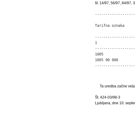
št. 14/97, 56/97, 84/97,
-------------------
                   
Tarifna oznaka     
                   
-------------------
1                  
-------------------
1005               
1005 90 000        
-------------------
Ta uredba začne velja
Št. 424-03/98-3
Ljubljana, dne 10. sept