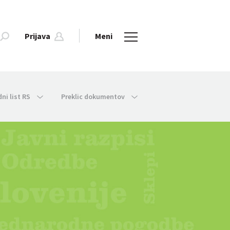
Prijava
Meni
dni list RS
Preklic dokumentov