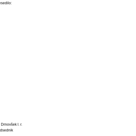
esedilo:
 Drnovšek l. r.
dsednik