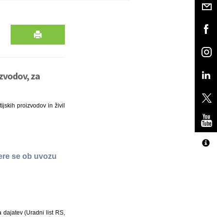
izvodov, za
jskih proizvodov in živil
tere se ob uvozu
a dajatev (Uradni list RS,