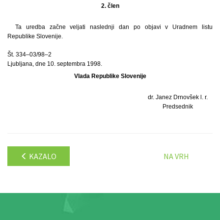
2. člen
Ta uredba začne veljati naslednji dan po objavi v Uradnem listu
Republike Slovenije.
Št. 334–03/98–2
Ljubljana, dne 10. septembra 1998.
Vlada Republike Slovenije
dr. Janez Drnovšek l. r.
Predsednik
KAZALO
NA VRH