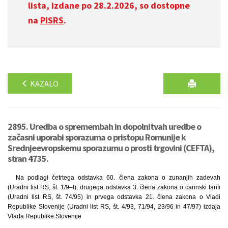
lista, izdane po 28.2.2026, so dostopne
na
PISRS
.
KAZALO
2895. Uredba o spremembah in dopolnitvah uredbe o
začasni uporabi sporazuma o pristopu Romunije k
Srednjeevropskemu sporazumu o prosti trgovini (CEFTA),
stran 4735.
Na podlagi četrtega odstavka 60. člena zakona o zunanjih zadevah
(Uradni list RS, št. 1/9–I), drugega odstavka 3. člena zakona o carinski tarifi
(Uradni list RS, št. 74/95) in prvega odstavka 21. člena zakona o Vladi
Republike Slovenije (Uradni list RS, št. 4/93, 71/94, 23/96 in 47/97) izdaja
Vlada Republike Slovenije