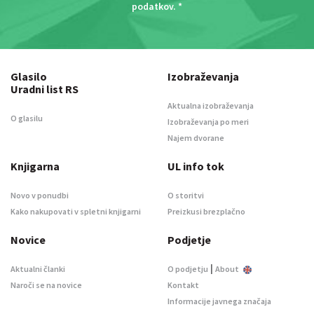
podatkov
. *
Glasilo
Izobraževanja
Uradni list RS
Aktualna izobraževanja
O glasilu
Izobraževanja po meri
Najem dvorane
Knjigarna
UL info tok
Novo v ponudbi
O storitvi
Kako nakupovati v spletni knjigarni
Preizkusi brezplačno
Novice
Podjetje
|
Aktualni članki
O podjetju
About
Naroči se na novice
Kontakt
Informacije javnega značaja