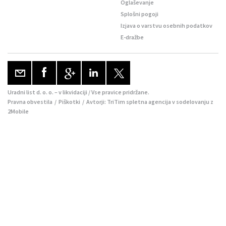
Oglaševanje
Splošni pogoji
Izjava o varstvu osebnih podatkov
E-dražbe
Uradni list d. o. o. – v likvidaciji / Vse pravice pridržane.
Pravna obvestila
/
Piškotki
/ Avtorji:
TriTim spletna agencija
v sodelovanju z
2Mobile