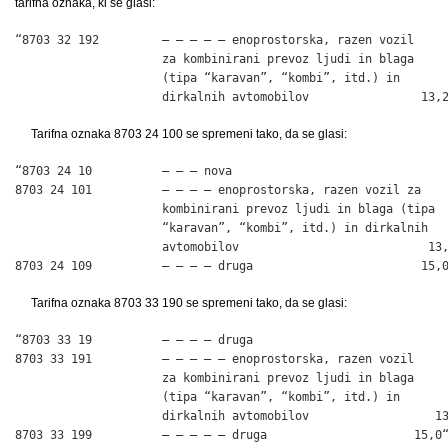
tarifna oznaka, ki se glasi:
“8703 32 192         – – – – – enoprostorska, razen vozil

                     za kombinirani prevoz ljudi in blaga

                     (tipa “karavan”, “kombi”, itd.) in

                     dirkalnih avtomobilov                13,
Tarifna oznaka 8703 24 100 se spremeni tako, da se glasi:
“8703 24 10          – – – nova

8703 24 101          – – – – enoprostorska, razen vozil za

                     kombinirani prevoz ljudi in blaga (tipa

                     “karavan”, “kombi”, itd.) in dirkalnih

                     avtomobilov                           13,
8703 24 109          – – – – druga                        15,
Tarifna oznaka 8703 33 190 se spremeni tako, da se glasi:
“8703 33 19          – – – – druga

8703 33 191          – – – – – enoprostorska, razen vozil

                     za kombinirani prevoz ljudi in blaga

                     (tipa “karavan”, “kombi”, itd.) in

                     dirkalnih avtomobilov                  13
8703 33 199          – – – – – druga                     15,0