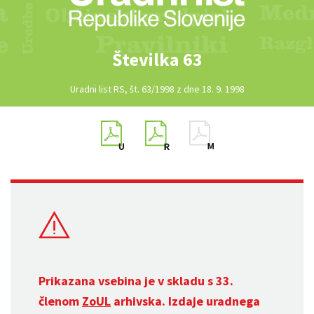
Številka 63
Uradni list RS, št. 63/1998 z dne 18. 9. 1998
Prikazana vsebina je v skladu s 33.
členom
ZoUL
arhivska. Izdaje uradnega