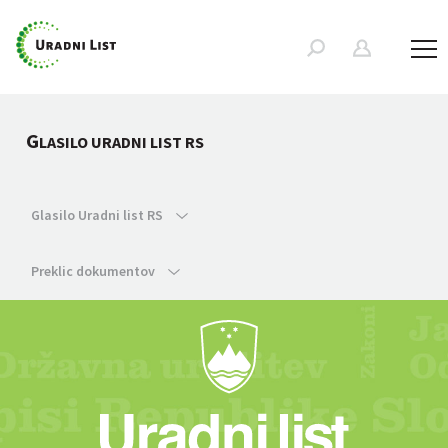
G
LASILO URADNI LIST RS
Glasilo Uradni list RS
Preklic dokumentov