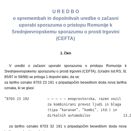
U R E D B O
o spremembah in dopolnitvah uredbe o začasni
uporabi sporazuma o pristopu Romunije k
Srednjeevropskemu sporazumu o prosti trgovini
(CEFTA)
1. člen
V uredbi o začasni uporabi sporazuma o pristopu Romunije k
Srednjeevropskemu sporazumu o prosti trgovini (CEFTA), (Uradni list RS, št.
85/97 in 58/98) se priloga 1 dopolni tako, da se:
za tarifno oznako 8703 23 191 s pripadajočim besedilom doda nova tarifna
oznaka, ki se glasi:
“8703 23 192         – – – – – enoprostorska, razen vozil

                     za kombinirani prevoz ljudi in blaga

                     (tipa “karavan”, “kombi”, itd.) in

                     dirkalnih avtomobilov                13,
za tarifno oznako 8703 32 191 s pripadajočim besedilom doda nova