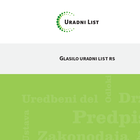
G
LASILO URADNI LIST RS