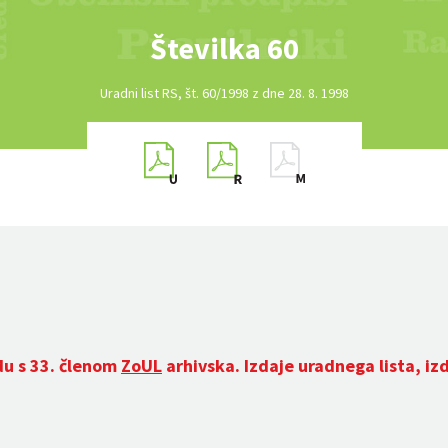
Številka 60
Uradni list RS, št. 60/1998 z dne 28. 8. 1998
du s 33. členom
ZoUL
arhivska. Izdaje uradnega lista, iz