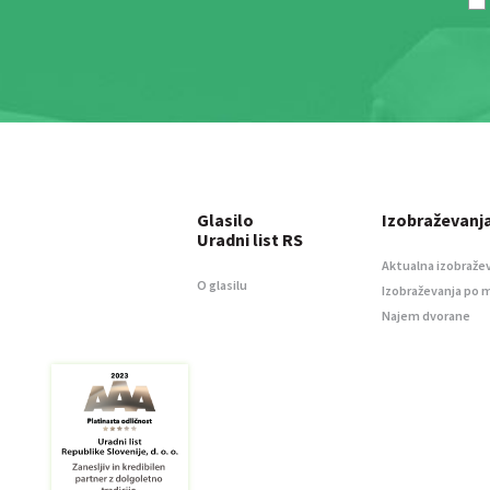
Glasilo
Izobraževanj
Uradni list RS
Aktualna izobraže
O glasilu
Izobraževanja po 
Najem dvorane