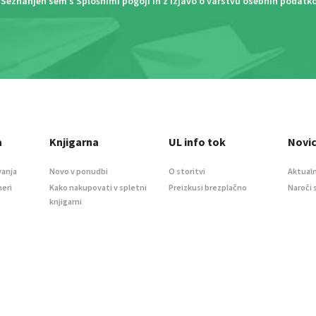
Seznanjen sem s
Splošnimi pogoji
in z
Izjavo o varstvu osebnih podatk
a
Knjigarna
UL info tok
Novi
vanja
Novo v ponudbi
O storitvi
Aktualn
meri
Kako nakupovati v spletni
Preizkusi brezplačno
Naroči 
knjigarni