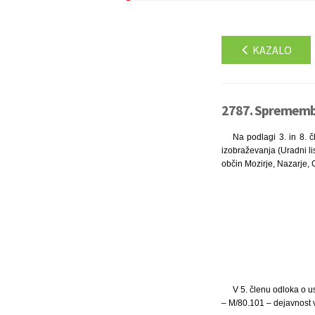
KAZALO
2787. Sprememba 
Na podlagi 3. in 8. č
izobraževanja (Uradni lis
občin Mozirje, Nazarje, G
V 5. členu odloka o u
– M/80.101 – dejavnost v