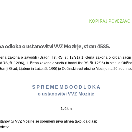
KOPIRAJ POVEZAVO
odloka o ustanovitvi VVZ Mozirje, stran 4585.
lena zakona o zavodih (Uradni list RS, št. 12/91) 1. člena zakona o organizaciji 
t RS, št. 12/96), 1. člena zakona o vrtcih (Uradni list RS, št. 12/96) in statuta Obči
ornji Grad, Ljubno in Luče, št. 1/95) je Občinski svet občine Mozirje na 26. redni se
S P R E M E M B O O D L O K A
o ustanovitvi VVZ Mozirje
1. člen
stanovitvi VVZ Mozirje se spremeni prva alinea tako, da glasi:
rtcev.