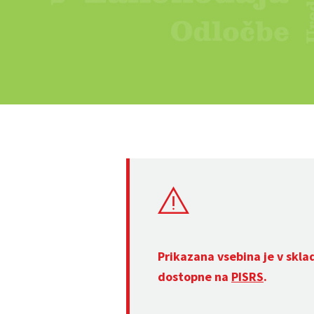
Prikazana vsebina je v skla
dostopne na
PISRS
.