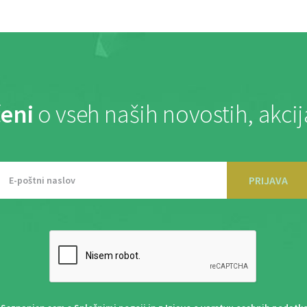
eni
o vseh naših novostih, akci
PRIJAVA