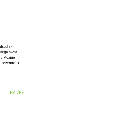
dsednik
kega sveta
ne Mozirje
 Jezernik l. r.
NA VRH