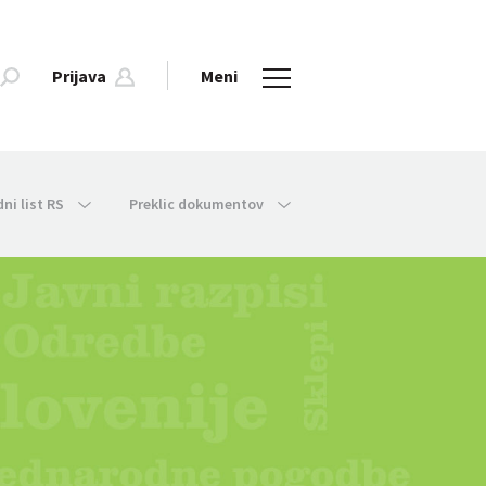
Prijava
Meni
dni list RS
Preklic dokumentov