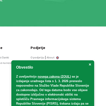
ov
. *
ce
Podjetje
|
i članki
O podjetju
About
se na novice
Kontakt
×
Obvestilo
Informacije javnega
značaja
Z uveljavitvijo
novega zakona (ZOUL)
se je
Oglaševanje
izdajanje uradnega lista s 1. 3. 2026 preneslo
Splošni pogoji
neposredno
na Službo Vlade Republike Slovenije
Izjava o varstvu osebnih
za zakonodajo
. Od tega datuma bodo vse objave
podatkov
dostopne izključno v elektronski obliki na
spletišču Pravnega informacijskega sistema
E-dražbe
Republike Slovenije (PISRS), tiskana izdaja pa se