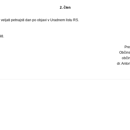
2. člen
ljati petnajsti dan po objavi v Uradnem listu RS.
98.
Pre
Občins
obči
dr. Anton