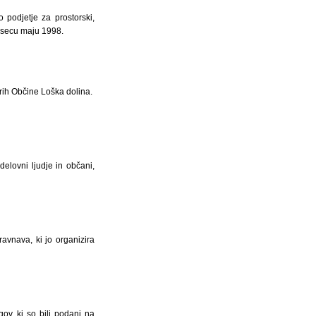
 podjetje za prostorski,
mesecu maju 1998.
rih Občine Loška dolina.
elovni ljudje in občani,
avnava, ki jo organizira
v, ki so bili podani na