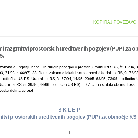
KOPIRAJ POVEZAVO
vni razgrnitvi prostorskih ureditvenih pogojev (PUP) za 
5.
akona o urejanju naselij in drugih posegov v prostor (Uradni list SRS, št. 18/84, 3
/93, 71/93 in 44/97), 33. člena zakona o lokalni samoupravi (Uradni list RS, št. 72/
4 – odločba US RS; Uradni list RS, št. 57/94, 14/95, 20/95, 63/95, 73/95 – odločba U
adni list RS, št. 39/96, 44/96 – odločba US RS) in 37. člena statuta občine Loška do
Loška dolina sprejel
S K L E P
rnitvi prostorskih ureditvenih pogojev (PUP) za območje KS
I