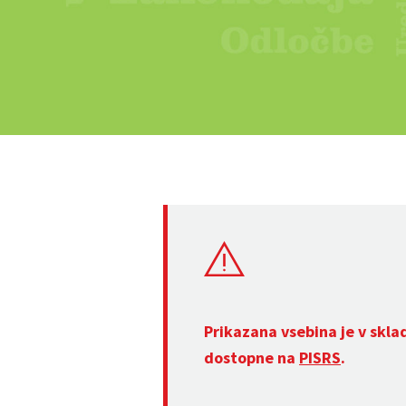
Prikazana vsebina je v skla
dostopne na
PISRS
.