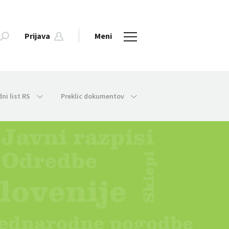
Prijava
Meni
dni list RS
Preklic dokumentov