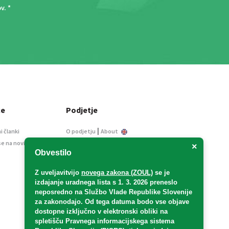
ov
. *
ce
Podjetje
|
i članki
O podjetju
About
se na novice
Kontakt
×
Obvestilo
Informacije javnega
značaja
Z uveljavitvijo
novega zakona (ZOUL)
se je
Oglaševanje
izdajanje uradnega lista s 1. 3. 2026 preneslo
Splošni pogoji
neposredno
na Službo Vlade Republike Slovenije
Izjava o varstvu osebnih
za zakonodajo
. Od tega datuma bodo vse objave
podatkov
dostopne izključno v elektronski obliki na
spletišču Pravnega informacijskega sistema
E-dražbe