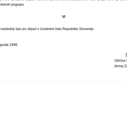
itvenih pogojev.
VI
i naslednji dan po objavi v Uradnem listu Republike Slovenije.
vgusta 1998.
Občine 
Jernej Z