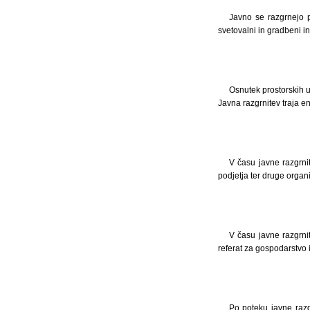
Javno se razgrnejo p
svetovalni in gradbeni i
Osnutek prostorskih 
Javna razgrnitev traja e
V času javne razgrni
podjetja ter druge organ
V času javne razgrnit
referat za gospodarstvo 
Po poteku javne razg