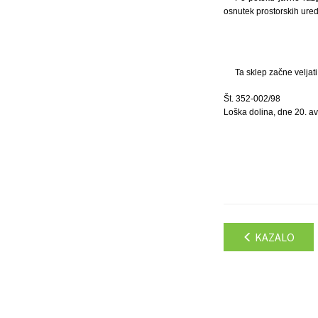
osnutek prostorskih ured
Ta sklep začne veljat
Št. 352-002/98
Loška dolina, dne 20. a
KAZALO