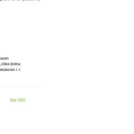
Župan
Loška dolina
abukovec l. r.
NA VRH