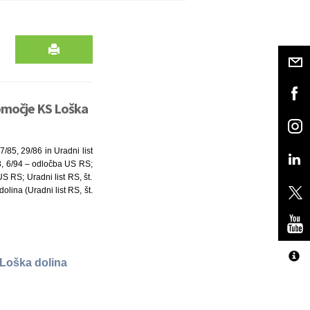
območje KS Loška
7/85, 29/86 in Uradni list
93, 6/94 – odločba US RS;
S RS; Uradni list RS, št.
lina (Uradni list RS, št.
 Loška dolina