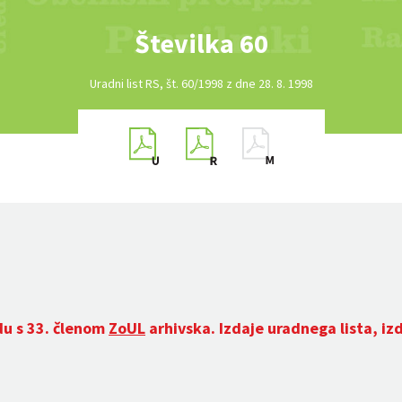
Številka 60
Uradni list RS, št. 60/1998 z dne 28. 8. 1998
du s 33. členom
ZoUL
arhivska. Izdaje uradnega lista, iz