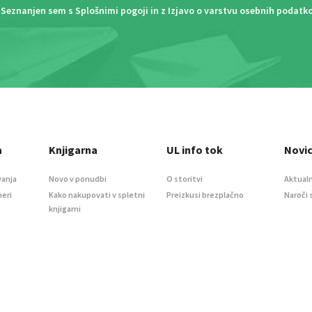
Seznanjen sem s
Splošnimi pogoji
in z
Izjavo o varstvu osebnih podatk
a
Knjigarna
UL info tok
Novi
vanja
Novo v ponudbi
O storitvi
Aktualn
meri
Kako nakupovati v spletni
Preizkusi brezplačno
Naroči 
knjigarni