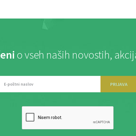
eni
o vseh naših novostih, akci
PRIJAVA