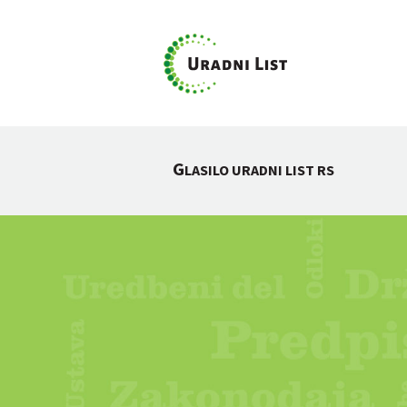
G
LASILO URADNI LIST RS