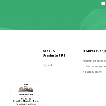
Glasilo
Izobraževanj
Uradni list RS
Aktualna izobraže
O glasilu
Izobraževanja po 
Najem dvorane