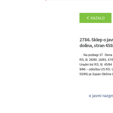
KAZALO
2786. Sklep o ja
dolina, stran 458
Na podlagi 37. člena z
RS, št. 26/90, 18/93, 47
Uradni list RS, št. 45/9
9/96 – odločba US RS; Ur
55/95) je župan Občine 
o javni razg