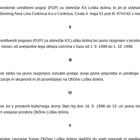
rostorski ureditveni pogoji (PUP) za območje KS Loška dolina, ki jih je izdelalo
nženiring Area Line Cerknica d.o.o Cerknica, Cesta 4. maja 51 pod št. 97/VI-82 v 
II
ureditvenih pogojev (PUP) za območje KS Loška dolina bo javno razgrnjen v prosto
n mesec od uveljavitve tega sklepa oziroma v času od 1. 9. 1998 do 1. 10. 1998.
III
tve lahko na javno razgrnjeni osnutek podajo svoje pisne pripombe in predloge d
izacije in skupnosti in jih posredujejo na Občino Loška dolina.
IV
ve bo v prostorih kulturnega doma Stari trg dne 16. 9. 1998 ob 19. uri javna obr
in urejanje prostora Občine Loška dolina.
V
rnitve zavzame župan Občine Loška dolina stališče do vseh pripomb in predlogo