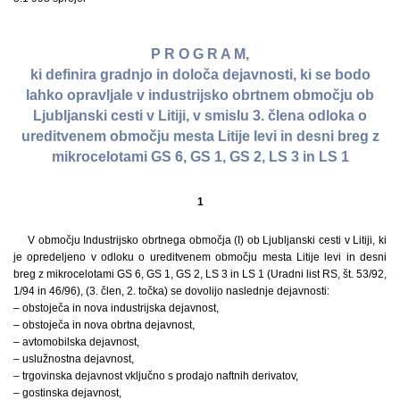
P R O G R A M,
ki definira gradnjo in določa dejavnosti, ki se bodo
lahko opravljale v industrijsko obrtnem območju ob
Ljubljanski cesti v Litiji, v smislu 3. člena odloka o
ureditvenem območju mesta Litije levi in desni breg z
mikrocelotami GS 6, GS 1, GS 2, LS 3 in LS 1
1
V območju Industrijsko obrtnega območja (I) ob Ljubljanski cesti v Litiji, ki
je opredeljeno v odloku o ureditvenem območju mesta Litije levi in desni
breg z mikrocelotami GS 6, GS 1, GS 2, LS 3 in LS 1 (Uradni list RS, št. 53/92,
1/94 in 46/96), (3. člen, 2. točka) se dovolijo naslednje dejavnosti:
– obstoječa in nova industrijska dejavnost,
– obstoječa in nova obrtna dejavnost,
– avtomobilska dejavnost,
– uslužnostna dejavnost,
– trgovinska dejavnost vključno s prodajo naftnih derivatov,
– gostinska dejavnost,