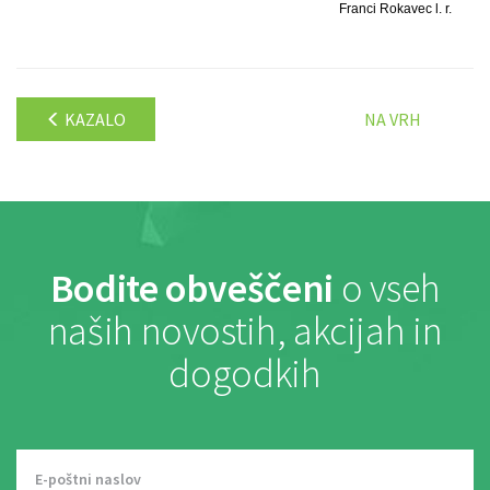
Franci Rokavec l. r.
KAZALO
NA VRH
Bodite obveščeni
o vseh
naših novostih, akcijah in
dogodkih