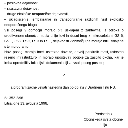
– poslovna dejavnost,
– razstavna dejavnost,
– druge ekološke neoporečne dejavnosti,
– skladiščenje, embaliranje in transportiranje različnih vrst ekološko
neoporečnega blaga.
Vsi posegi v območju morajo biti usklajeni z zahtevmai iz odloka o
ureditvenem območju mesta Litije levi in desni breg z mikrocelotami GS 6,
GS 1, GS 2, LS 2, LS 3 in LS 1, dejavnosti v območju pa morajo biti usklajene
s tem programom.
Novi posegi morajo imeti ustrezne dovoze, dovolj parkirnih mest, ustrezno
rešeno infrastrukturo in morajo upoštevati pogoje za zaščito okolja, kar je
treba opredeliti v lokacijski dokumentaciji za vsak poseg posebej.
2
Ta program začne veljati naslednji dan po objavi v Uradnem listu RS.
Št. 352-2/98
Litija, dne 13. avgusta 1998.
Predsednik
Občinskega sveta občine
Litija