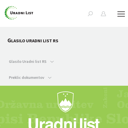
G
LASILO URADNI LIST RS
Glasilo Uradni list RS
Preklic dokumentov