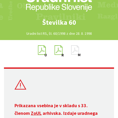
Številka 60
Uradni list RS, št. 60/1998 z dne 28. 8. 1998
Prikazana vsebina je v skladu s 33.
členom
ZoUL
arhivska. Izdaje uradnega