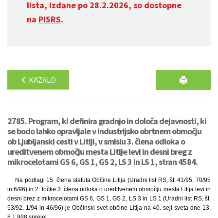
lista, izdane po 28.2.2026, so dostopne
na
PISRS
.
KAZALO
2785. Program, ki definira gradnjo in določa dejavnosti, ki
se bodo lahko opravljale v industrijsko obrtnem območju
ob Ljubljanski cesti v Litiji, v smislu 3. člena odloka o
ureditvenem območju mesta Litije levi in desni breg z
mikrocelotami GS 6, GS 1, GS 2, LS 3 in LS 1, stran 4584.
Na podlagi 15. člena statuta Občine Litija (Uradni list RS, št. 41/95, 70/95
in 6/96) in 2. točke 3. člena odloka o ureditvenem območju mesta Litija levi in
desni brez z mikrocelotami GS 6, GS 1, GS 2, LS 3 in LS 1 (Uradni list RS, št.
53/92, 1/94 in 46/96) je Občinski svet občine Litija na 40. seji sveta dne 13.
8.1 998 sprejel