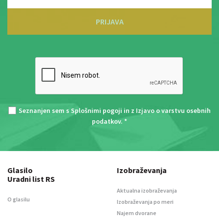
PRIJAVA
Seznanjen sem s
Splošnimi pogoji
in z
Izjavo o varstvu osebnih
podatkov
. *
Glasilo
Izobraževanja
Uradni list RS
Aktualna izobraževanja
O glasilu
Izobraževanja po meri
Najem dvorane