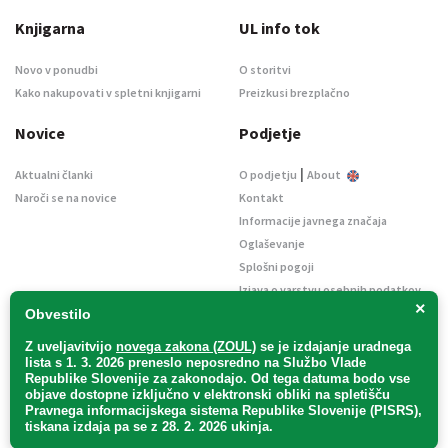
Knjigarna
UL info tok
Novo v ponudbi
O storitvi
Kako nakupovati v spletni knjigarni
Preizkusi brezplačno
Novice
Podjetje
|
Aktualni članki
O podjetju
About
Naroči se na novice
Kontakt
Informacije javnega značaja
Oglaševanje
Splošni pogoji
Izjava o varstvu osebnih podatkov
×
E-dražbe
Obvestilo
Z uveljavitvijo
novega zakona (ZOUL)
se je
izdajanje uradnega
lista s 1. 3. 2026 preneslo
neposredno
na Službo Vlade
Republike Slovenije za zakonodajo
. Od tega datuma bodo vse
objave dostopne izključno v elektronski obliki na spletišču
Pravnega informacijskega sistema Republike Slovenije (PISRS),
Uradni list d. o. o. – v likvidaciji / Vse pravice pridržane.
tiskana izdaja pa se z 28. 2. 2026 ukinja.
Pravna obvestila
/
Piškotki
/ Avtorji:
TriTim spletna agencija
v sodelovanju z