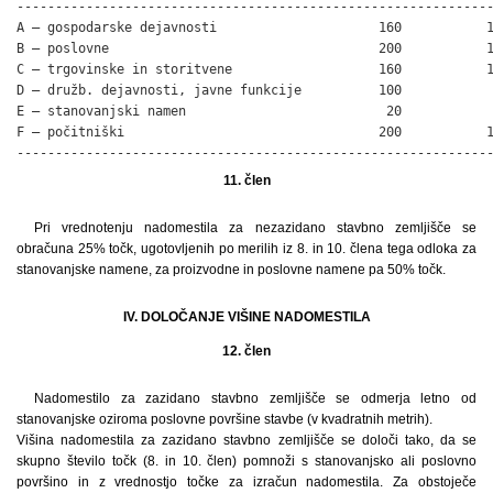
--------------------------------------------------------------
A – gospodarske dejavnosti                     160           1
B – poslovne                                   200           1
C – trgovinske in storitvene                   160           1
D – družb. dejavnosti, javne funkcije          100            
E – stanovanjski namen                          20            
F – počitniški                                 200           1
-------------------------------------------------------------
11. člen
Pri vrednotenju nadomestila za nezazidano stavbno zemljišče se
obračuna 25% točk, ugotovljenih po merilih iz 8. in 10. člena tega odloka za
stanovanjske namene, za proizvodne in poslovne namene pa 50% točk.
IV. DOLOČANJE VIŠINE NADOMESTILA
12. člen
Nadomestilo za zazidano stavbno zemljišče se odmerja letno od
stanovanjske oziroma poslovne površine stavbe (v kvadratnih metrih).
Višina nadomestila za zazidano stavbno zemljišče se določi tako, da se
skupno število točk (8. in 10. člen) pomnoži s stanovanjsko ali poslovno
površino in z vrednostjo točke za izračun nadomestila. Za obstoječe