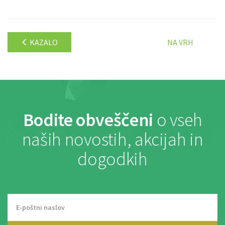
KAZALO
NA VRH
Bodite obveščeni
o vseh
naših novostih, akcijah in
dogodkih