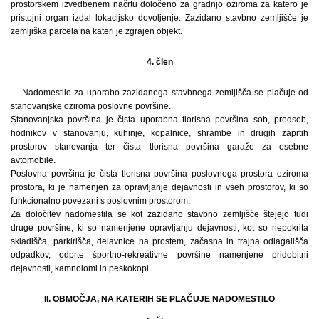
prostorskem izvedbenem načrtu določeno za gradnjo oziroma za katero je
pristojni organ izdal lokacijsko dovoljenje. Zazidano stavbno zemljišče je
zemljiška parcela na kateri je zgrajen objekt.
4. člen
Nadomestilo za uporabo zazidanega stavbnega zemljišča se plačuje od
stanovanjske oziroma poslovne površine.
Stanovanjska površina je čista uporabna tlorisna površina sob, predsob,
hodnikov v stanovanju, kuhinje, kopalnice, shrambe in drugih zaprtih
prostorov stanovanja ter čista tlorisna površina garaže za osebne
avtomobile.
Poslovna površina je čista tlorisna površina poslovnega prostora oziroma
prostora, ki je namenjen za opravljanje dejavnosti in vseh prostorov, ki so
funkcionalno povezani s poslovnim prostorom.
Za določitev nadomestila se kot zazidano stavbno zemljišče štejejo tudi
druge površine, ki so namenjene opravljanju dejavnosti, kot so nepokrita
skladišča, parkirišča, delavnice na prostem, začasna in trajna odlagališča
odpadkov, odprte športno-rekreativne površine namenjene pridobitni
dejavnosti, kamnolomi in peskokopi.
II. OBMOČJA, NA KATERIH SE PLAČUJE NADOMESTILO