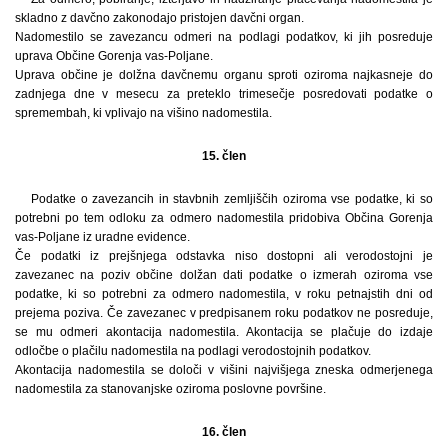
skladno z davčno zakonodajo pristojen davčni organ.
Nadomestilo se zavezancu odmeri na podlagi podatkov, ki jih posreduje
uprava Občine Gorenja vas-Poljane.
Uprava občine je dolžna davčnemu organu sproti oziroma najkasneje do
zadnjega dne v mesecu za preteklo trimesečje posredovati podatke o
spremembah, ki vplivajo na višino nadomestila.
15. člen
Podatke o zavezancih in stavbnih zemljiščih oziroma vse podatke, ki so
potrebni po tem odloku za odmero nadomestila pridobiva Občina Gorenja
vas-Poljane iz uradne evidence.
Če podatki iz prejšnjega odstavka niso dostopni ali verodostojni je
zavezanec na poziv občine dolžan dati podatke o izmerah oziroma vse
podatke, ki so potrebni za odmero nadomestila, v roku petnajstih dni od
prejema poziva. Če zavezanec v predpisanem roku podatkov ne posreduje,
se mu odmeri akontacija nadomestila. Akontacija se plačuje do izdaje
odločbe o plačilu nadomestila na podlagi verodostojnih podatkov.
Akontacija nadomestila se določi v višini najvišjega zneska odmerjenega
nadomestila za stanovanjske oziroma poslovne površine.
16. člen