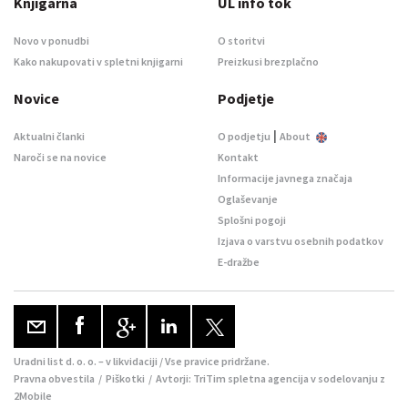
Knjigarna
UL info tok
Novo v ponudbi
O storitvi
Kako nakupovati v spletni knjigarni
Preizkusi brezplačno
Novice
Podjetje
|
Aktualni članki
O podjetju
About
Naroči se na novice
Kontakt
Informacije javnega značaja
Oglaševanje
Splošni pogoji
Izjava o varstvu osebnih podatkov
E-dražbe
Uradni list d. o. o. – v likvidaciji / Vse pravice pridržane.
Pravna obvestila
/
Piškotki
/ Avtorji:
TriTim spletna agencija
v sodelovanju z
2Mobile