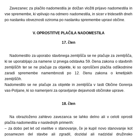
Zavezanec za plačilo nadomestila je dolžan vložiti prijavo nadomestila in
vse spremembe, ki vplivajo na odmero nadomestila, in sicer v tridesetih dneh
po nastanku obveznosti oziroma po nastanku spremembe upravi občine.
V. OPROSTITVE PLAČILA NADOMESTILA
17. člen
Nadomestilo za uporabo stavbnega zemljišča se ne plačuje za zemljišča,
ki se uporabljajo za namene iz prvega odstavka 59. člena zakona o stavbnih
zemljiščih ter se ne plačuje za objekte, ki so oproščeni plačila odškodnine
zaradi spremembe namembnosti po 12. členu zakona o kmetijskih
zemljiščih.
Nadomestilo se ne plačuje za objekte in zemljišča v lasti Občine Gorenja
vas-Poljane, ki so namenjeni za opravljanje dejavnosti občinske uprave.
18. člen
Na obrazloženo zahtevo zavezanca se lahko delno ali v celoti oprosti
plačila nadomestila v naslednjih primerih:
– za dobo pet let od vselitve v stanovanje, če je kupil novo stanovanje kot
posamezen del stavbe ali zgradil, dozidal ali nadzidal družinsko