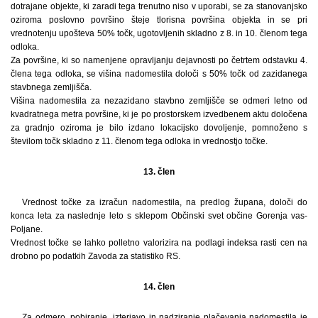
dotrajane objekte, ki zaradi tega trenutno niso v uporabi, se za stanovanjsko
oziroma poslovno površino šteje tlorisna površina objekta in se pri
vrednotenju upošteva 50% točk, ugotovljenih skladno z 8. in 10. členom tega
odloka.
Za površine, ki so namenjene opravljanju dejavnosti po četrtem odstavku 4.
člena tega odloka, se višina nadomestila določi s 50% točk od zazidanega
stavbnega zemljišča.
Višina nadomestila za nezazidano stavbno zemljišče se odmeri letno od
kvadratnega metra površine, ki je po prostorskem izvedbenem aktu določena
za gradnjo oziroma je bilo izdano lokacijsko dovoljenje, pomnoženo s
številom točk skladno z 11. členom tega odloka in vrednostjo točke.
13. člen
Vrednost točke za izračun nadomestila, na predlog župana, določi do
konca leta za naslednje leto s sklepom Občinski svet občine Gorenja vas-
Poljane.
Vrednost točke se lahko polletno valorizira na podlagi indeksa rasti cen na
drobno po podatkih Zavoda za statistiko RS.
14. člen
Za odmero, pobiranje, izterjavo in nadziranje plačevanja nadomestila je