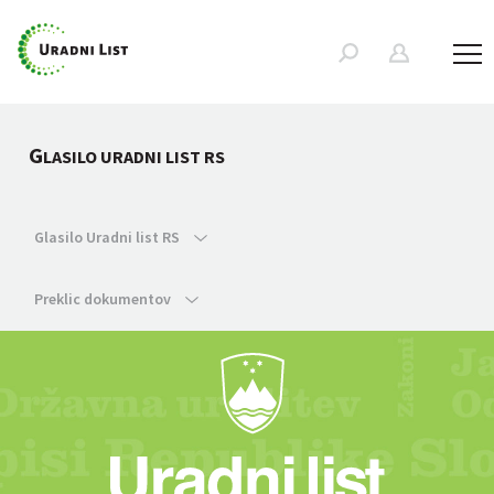
G
LASILO URADNI LIST RS
Glasilo Uradni list RS
Preklic dokumentov