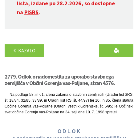
lista, izdane po 28.2.2026, so dostopne
na
PISRS
.
KAZALO
2779. Odlok o nadomestilu za uporabo stavbnega
zemljišča v Občini Gorenja vas-Poljane, stran 4576.
Na podlagi 58. in 61. člena zakona o stavbnih zemljiščih (Uradni list SRS,
št. 18/84, 32/85, 33/89, in Uradni list RS, št. 44/97) ter 10. in 85. člena statuta
Občine Gorenja vas-Poljane (Uradni vestnik Gorenjske, št. 5/95) je Občinski
svet občine Gorenja vas-Poljane na 34. seji dne 10. 7. 1998 sprejel
O D L O K