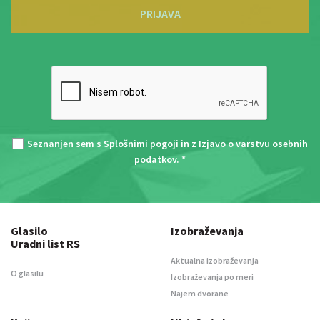
PRIJAVA
Seznanjen sem s
Splošnimi pogoji
in z
Izjavo o varstvu osebnih
podatkov
. *
Glasilo
Izobraževanja
Uradni list RS
Aktualna izobraževanja
O glasilu
Izobraževanja po meri
Najem dvorane