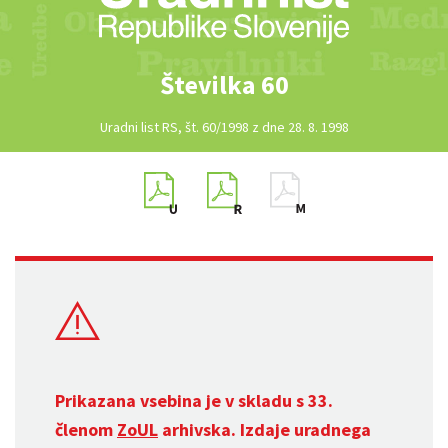
Številka 60
Uradni list RS, št. 60/1998 z dne 28. 8. 1998
Prikazana vsebina je v skladu s 33.
členom
ZoUL
arhivska. Izdaje uradnega