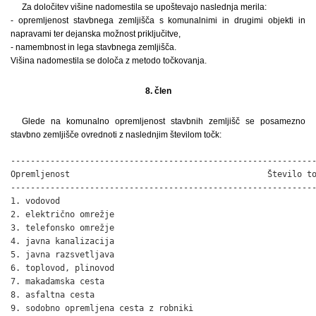
Za določitev višine nadomestila se upoštevajo naslednja merila:
- opremljenost stavbnega zemljišča s komunalnimi in drugimi objekti in
napravami ter dejanska možnost priključitve,
- namembnost in lega stavbnega zemljišča.
Višina nadomestila se določa z metodo točkovanja.
8. člen
Glede na komunalno opremljenost stavbnih zemljišč se posamezno
stavbno zemljišče ovrednoti z naslednjim številom točk:
--------------------------------------------------------------
Opremljenost                                        Število to
--------------------------------------------------------------
1. vodovod                                                    
2. električno omrežje                                         
3. telefonsko omrežje                                         
4. javna kanalizacija                                         
5. javna razsvetljava                                         
6. toplovod, plinovod                                         
7. makadamska cesta                                           
8. asfaltna cesta                                             
9. sodobno opremljena cesta z robniki
