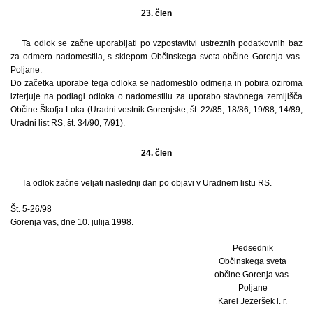
23. člen
Ta odlok se začne uporabljati po vzpostavitvi ustreznih podatkovnih baz
za odmero nadomestila, s sklepom Občinskega sveta občine Gorenja vas-
Poljane.
Do začetka uporabe tega odloka se nadomestilo odmerja in pobira oziroma
izterjuje na podlagi odloka o nadomestilu za uporabo stavbnega zemljišča
Občine Škofja Loka (Uradni vestnik Gorenjske, št. 22/85, 18/86, 19/88, 14/89,
Uradni list RS, št. 34/90, 7/91).
24. člen
Ta odlok začne veljati naslednji dan po objavi v Uradnem listu RS.
Št. 5-26/98
Gorenja vas, dne 10. julija 1998.
Pedsednik
Občinskega sveta
občine Gorenja vas-
Poljane
Karel Jezeršek l. r.