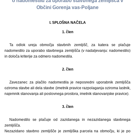
o nadomestilu za uporabo stavbnega zemljišča v
Občini Gorenja vas-Poljane
I. SPLOŠNA NAČELA
1. člen
Ta odlok ureja območja stavbnih zemljišč, za katera se plačuje
nadomestilo za uporabo stavbnega zemljišča (v nadaljevanju: nadomestilo)
in določa kriterije za odmero nadomestila.
2. člen
Zavezanec za plačilo nadomestila je neposredni uporabnik zemljišča
oziroma stavbe ali dela stavbe (imetnik pravice razpolaganja oziroma lastnik,
najemnik stanovanja ali poslovnega prostora, imetnik stanovanjske pravice).
3. člen
Nadomestilo se plačuje od zazidanega in nezazidanega stavbnega
zemljišča.
Nezazidano stavbno zemljišče je zemljiška parcela na območju, ki je po