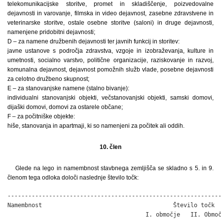
telekomunikacijske storitve, promet in skladiščenje, poizvedovalne
dejavnosti in varovanje, filmska in video dejavnost, zasebne zdravstvene in
veterinarske storitve, ostale osebne storitve (saloni) in druge dejavnosti,
namenjene pridobitni dejavnosti;
D – za namene družbenih dejavnosti ter javnih funkcij in storitev:
javne ustanove s področja zdravstva, vzgoje in izobraževanja, kulture in
umetnosti, socialno varstvo, politične organizacije, raziskovanje in razvoj,
komunalna dejavnost, dejavnost pomožnih služb vlade, posebne dejavnosti
za celotno družbeno skupnost;
E – za stanovanjske namene (stalno bivanje):
individualni stanovanjski objekti, večstanovanjski objekti, samski domovi,
dijaški domovi, domovi za ostarele občane;
F – za počitniške objekte:
hiše, stanovanja in apartmaji, ki so namenjeni za počitek ali oddih.
10. člen
Glede na lego in namembnost stavbnega zemljišča se skladno s 5. in 9.
členom tega odloka določi naslednje število točk:
--------------------------------------------------------------
Namembnost                                      Število točk

                                        I. območje   II. Območ