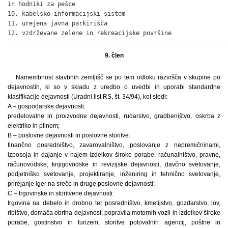
in hodniki za pešce                                           
10. kabelsko informacijski sistem                             
11. urejena javna parkirišča                                  
12. vzdrževane zelene in rekreacijske površine                
-------------------------------------------------------------
9. člen
Namembnost stavbnih zemljišč se po tem odloku razvršča v skupine po
dejavnostih, ki so v skladu z uredbo o uvedbi in uporabi standardne
klasifikacije dejavnosti (Uradni list RS, št. 34/94), kot sledi:
A – gospodarske dejavnosti:
predelovalne in proizvodne dejavnosti, rudarstvo, gradbeništvo, oskrba z
elektriko in plinom;
B – poslovne dejavnosti in poslovne storitve:
finančno posredništvo, zavarovalništvo, poslovanje z nepremičninami,
izposoja in dajanje v najem izdelkov široke porabe, računalništvo, pravne,
računovodske, knjigovodske in revizijske dejavnosti, davčno svetovanje,
podjetniško svetovanje, projektiranje, inženiring in tehnično svetovanje,
prirejanje iger na srečo in druge poslovne dejavnosti;
C – trgovinske in storitvene dejavnosti:
trgovina na debelo in drobno ter posredništvo, kmetijstvo, gozdarstvo, lov,
ribištvo, domača obrtna dejavnost, popravila motornih vozil in izdelkov široke
porabe, gostinstvo in turizem, storitve potovalnih agencij, poštne in