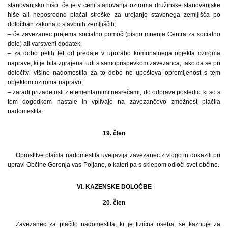
stanovanjsko hišo, če je v ceni stanovanja oziroma družinske stanovanjske
hiše ali neposredno plačal stroške za urejanje stavbnega zemljišča po
določbah zakona o stavbnih zemljiščih;
– če zavezanec prejema socialno pomoč (pisno mnenje Centra za socialno
delo) ali varstveni dodatek;
– za dobo petih let od predaje v uporabo komunalnega objekta oziroma
naprave, ki je bila zgrajena tudi s samoprispevkom zavezanca, tako da se pri
določitvi višine nadomestila za to dobo ne upošteva opremljenost s tem
objektom oziroma napravo;
– zaradi prizadetosti z elementarnimi nesrečami, do odprave posledic, ki so s
tem dogodkom nastale in vplivajo na zavezančevo zmožnost plačila
nadomestila.
19. člen
Oprostitve plačila nadomestila uveljavlja zavezanec z vlogo in dokazili pri
upravi Občine Gorenja vas-Poljane, o kateri pa s sklepom odloči svet občine.
VI. KAZENSKE DOLOČBE
20. člen
Zavezanec za plačilo nadomestila, ki je fizična oseba, se kaznuje za