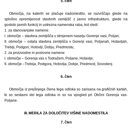
5. člen
Območja, na katerih se plačuje nadomestilo, se razvrščajo glede na
splošno opremljenost stavbnih zemljišč z javno infrastrukturo, glede na
gostoto javnih funkcij in ustrezna namenska raba, kot sledi:
1. za stanovanjske namene:
I. območje – stavbna zemljišča v strnjenem naselju Gorenje vasi, Poljan;
II. območje – ostala stavbna zemljišča v Gorenji vasi, Poljanah, Hotavljah,
Trebiji, Podgori, Hotovlji, Dobju, Predmostu;
2. za proizvodne in poslovne namene:
I. območje – Gorenja vas s Todražem, Poljane, Hotavlje;
II. območje –Trebija, Podgora, Hotovlja, Dobje, Predmost, Sovodenj.
6. člen
Območja iz prejšnjega člena tega odloka so zarisana na grafičnih kartah,
ki so sestavni del tega odloka in so na vpogled pri Občini Gorenja vas-
Poljane.
III. MERILA ZA DOLOČITEV VIŠINE NADOMESTILA
7. člen