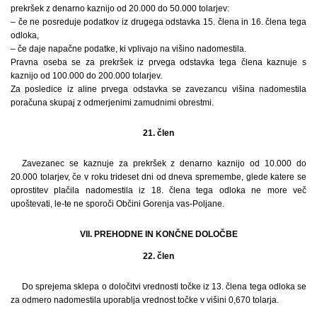
prekršek z denarno kaznijo od 20.000 do 50.000 tolarjev:
– če ne posreduje podatkov iz drugega odstavka 15. člena in 16. člena tega
odloka,
– če daje napačne podatke, ki vplivajo na višino nadomestila.
Pravna oseba se za prekršek iz prvega odstavka tega člena kaznuje s
kaznijo od 100.000 do 200.000 tolarjev.
Za posledice iz aline prvega odstavka se zavezancu višina nadomestila
poračuna skupaj z odmerjenimi zamudnimi obrestmi.
21. člen
Zavezanec se kaznuje za prekršek z denarno kaznijo od 10.000 do
20.000 tolarjev, če v roku trideset dni od dneva spremembe, glede katere se
oprostitev plačila nadomestila iz 18. člena tega odloka ne more več
upoštevati, le-te ne sporoči Občini Gorenja vas-Poljane.
VII. PREHODNE IN KONČNE DOLOČBE
22. člen
Do sprejema sklepa o določitvi vrednosti točke iz 13. člena tega odloka se
za odmero nadomestila uporablja vrednost točke v višini 0,670 tolarja.