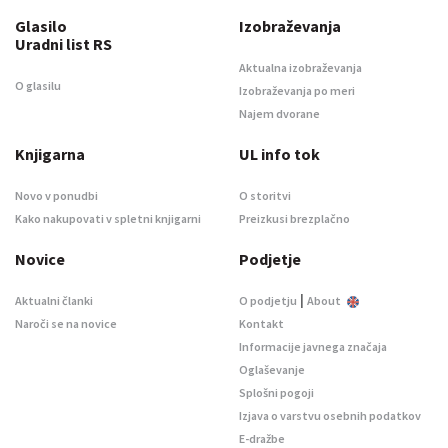
Glasilo
Izobraževanja
Uradni list RS
Aktualna izobraževanja
O glasilu
Izobraževanja po meri
Najem dvorane
Knjigarna
UL info tok
Novo v ponudbi
O storitvi
Kako nakupovati v spletni knjigarni
Preizkusi brezplačno
Novice
Podjetje
|
Aktualni članki
O podjetju
About
Naroči se na novice
Kontakt
Informacije javnega značaja
Oglaševanje
Splošni pogoji
Izjava o varstvu osebnih podatkov
E-dražbe