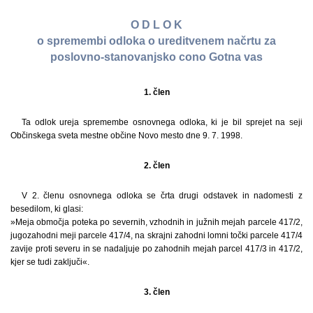
O D L O K
o spremembi odloka o ureditvenem načrtu za
poslovno-stanovanjsko cono Gotna vas
1. člen
Ta odlok ureja spremembe osnovnega odloka, ki je bil sprejet na seji
Občinskega sveta mestne občine Novo mesto dne 9. 7. 1998.
2. člen
V 2. členu osnovnega odloka se črta drugi odstavek in nadomesti z
besedilom, ki glasi:
»Meja območja poteka po severnih, vzhodnih in južnih mejah parcele 417/2,
jugozahodni meji parcele 417/4, na skrajni zahodni lomni točki parcele 417/4
zavije proti severu in se nadaljuje po zahodnih mejah parcel 417/3 in 417/2,
kjer se tudi zaključi«.
3. člen