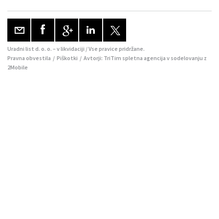
Uradni list d. o. o. – v likvidaciji / Vse pravice pridržane.
Pravna obvestila
/
Piškotki
/ Avtorji:
TriTim spletna agencija
v sodelovanju z
2Mobile