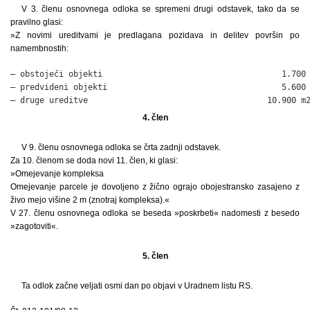
V 3. členu osnovnega odloka se spremeni drugi odstavek, tako da se
pravilno glasi:
»Z novimi ureditvami je predlagana pozidava in delitev površin po
namembnostih:
– obstoječi objekti                                     1.700 
– predvideni objekti                                    5.600 
– druge ureditve                                     10.900 m
4. člen
V 9. členu osnovnega odloka se črta zadnji odstavek.
Za 10. členom se doda novi 11. člen, ki glasi:
»Omejevanje kompleksa
Omejevanje parcele je dovoljeno z žično ograjo obojestransko zasajeno z
živo mejo višine 2 m (znotraj kompleksa).«
V 27. členu osnovnega odloka se beseda »poskrbeti« nadomesti z besedo
»zagotoviti«.
5. člen
Ta odlok začne veljati osmi dan po objavi v Uradnem listu RS.