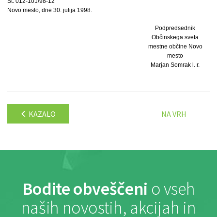
Št. 012-101/98-12
Novo mesto, dne 30. julija 1998.
Podpredsednik
Občinskega sveta
mestne občine Novo
mesto
Marjan Somrak l. r.
KAZALO
NA VRH
Bodite obveščeni
o vseh
naših novostih, akcijah in