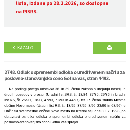
lista, izdane po 28.2.2026, so dostopne
na
PISRS
.
KAZALO
2748. Odlok o spremembi odloka o ureditvenem načrtu za
poslovno-stanovanjsko cono Gotna vas, stran 4493.
Na podlagi prvega odstavka 36. in 39. člena zakona o urejanju naselij in
drugih posegov v prostor (Uradni list SRS, št. 18/84, 37/85, 29/86 in Uradni
list RS, št. 26/90, 18/93, 47/93, 71/93 in 44/97) ter 17. člena statuta Mestne
občine Novo mesto (Uradni list RS, št. 13/95, 37/95, 8/96, 23/96 in 68/96) je
Občinski svet mestne občine Novo mesto na izredni seji dne 30. 7. 1998, po
obravnavi osnutka odloka o spremembi odloka o ureditvenem načrtu za
poslovno-stanovanjsko cono Gotna vas sprejel