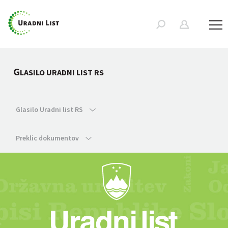
G
LASILO URADNI LIST RS
Glasilo Uradni list RS
Preklic dokumentov