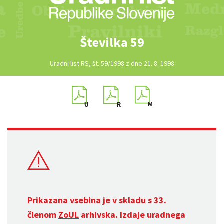
Številka 59
Uradni list RS, št. 59/1998 z dne 21. 8. 1998
Prikazana vsebina je v skladu s 33.
členom
ZoUL
arhivska. Izdaje uradnega