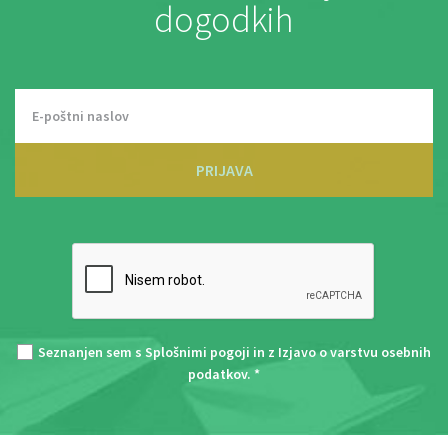
dogodkih
PRIJAVA
Seznanjen sem s
Splošnimi pogoji
in z
Izjavo o varstvu osebnih
podatkov
. *