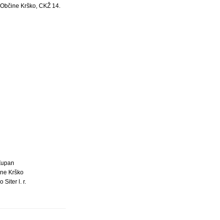
e Občine Krško, CKŽ 14.
Župan
ne Krško
 Siter l. r.