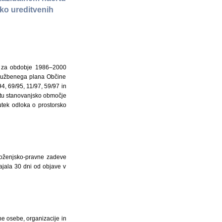
ko ureditvenih
o za obdobje 1986–2000
n družbenega plana Občine
94, 69/95, 11/97, 59/97 in
rtu stanovanjsko območje
tek odloka o prostorsko
moženjsko-pravne zadeve
ajala 30 dni od objave v
ne osebe, organizacije in