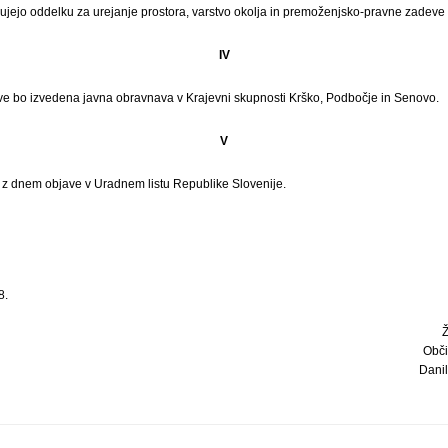
dujejo oddelku za urejanje prostora, varstvo okolja in premoženjsko-pravne zadev
IV
tve bo izvedena javna obravnava v Krajevni skupnosti Krško, Podbočje in Senovo.
V
i z dnem objave v Uradnem listu Republike Slovenije.
8.
Obči
Danilo