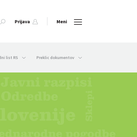
Prijava
Meni
dni list RS
Preklic dokumentov