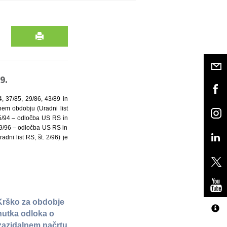
9.
4, 37/85, 29/86, 43/89 in
dnem obdobju (Uradni list
45/94 – odločba US RS in
39/96 – odločba US RS in
dni list RS, št. 2/96) je
Krško za obdobje
nutka odloka o
zazidalnem načrtu