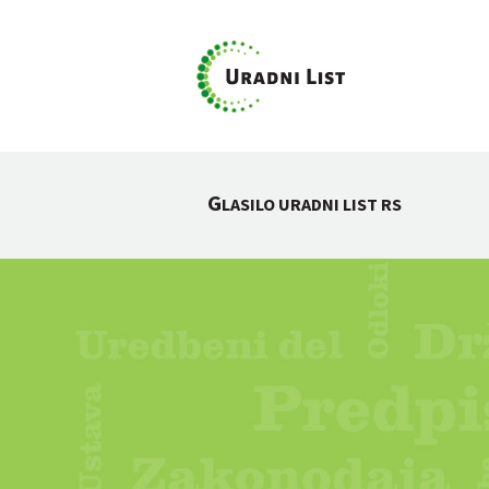
G
LASILO URADNI LIST RS