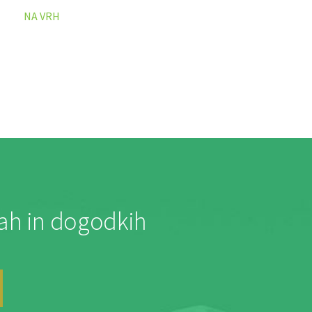
NA VRH
jah in dogodkih