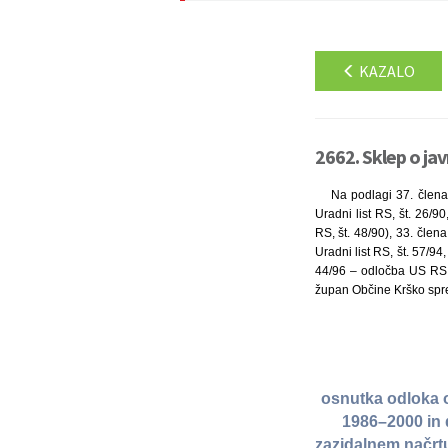
KAZALO
2662. Sklep o jav
Na podlagi 37. člena 
Uradni list RS, št. 26/9
RS, št. 48/90), 33. čle
Uradni list RS, št. 57/
44/96 – odločba US RS in
župan Občine Krško spre
osnutka odloka 
1986–2000 in 
zazidalnem načrt