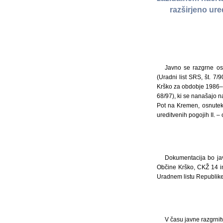
razširjeno ur
Javno se razgrne o
(Uradni list SRS, št. 7/
Krško za obdobje 1986–199
68/97), ki se nanašajo 
Pot na Kremen, osnutek
ureditvenih pogojih II.
Dokumentacija bo jav
Občine Krško, CKŽ 14 in
Uradnem listu Republike
V času javne razgrnit