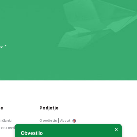
ov
. *
ce
Podjetje
|
i članki
O podjetju
About
se na novice
Kontakt
×
Obvestilo
Informacije javnega