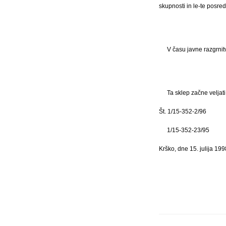
skupnosti in le-te posre
V času javne razgrni
Ta sklep začne veljat
Št. 1/15-352-2/96
1/15-352-23/95
Krško, dne 15. julija 199