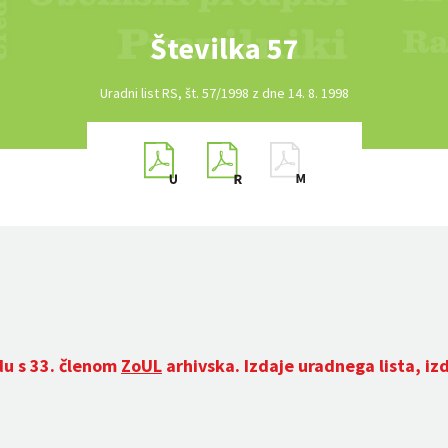
Številka 57
Uradni list RS, št. 57/1998 z dne 14. 8. 1998
du s 33. členom
ZoUL
arhivska. Izdaje uradnega lista, iz