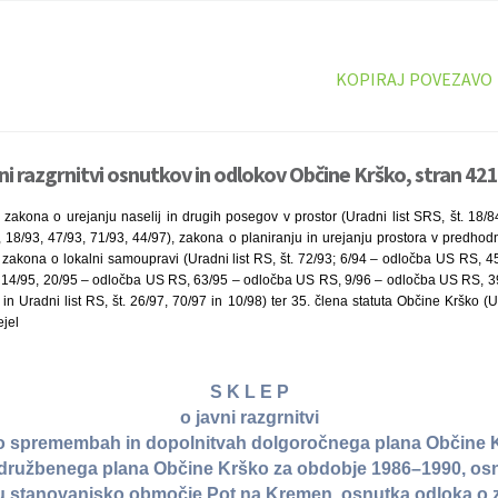
KOPIRAJ POVEZAVO
ni razgrnitvi osnutkov in odlokov Občine Krško, stran 421
zakona o urejanju naselij in drugih posegov v prostor (Uradni list SRS, št. 18/8
0, 18/93, 47/93, 71/93, 44/97), zakona o planiranju in urejanju prostora v predho
na zakona o lokalni samoupravi (Uradni list RS, št. 72/93; 6/94 – odločba US RS, 
94, 14/95, 20/95 – odločba US RS, 63/95 – odločba US RS, 9/96 – odločba US RS, 
 Uradni list RS, št. 26/97, 70/97 in 10/98) ter 35. člena statuta Občine Krško (Ura
jel
S K L E P
o javni razgrnitvi
o spremembah in dopolnitvah dolgoročnega plana Občine 
družbenega plana Občine Krško za obdobje 1986–1990, os
u stanovanjsko območje Pot na Kremen, osnutka odloka o 