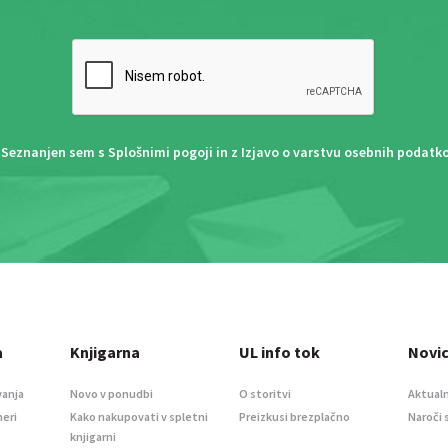
Seznanjen sem s
Splošnimi pogoji
in z
Izjavo o varstvu osebnih podatk
a
Knjigarna
UL info tok
Novi
vanja
Novo v ponudbi
O storitvi
Aktualn
meri
Kako nakupovati v spletni
Preizkusi brezplačno
Naroči 
knjigarni