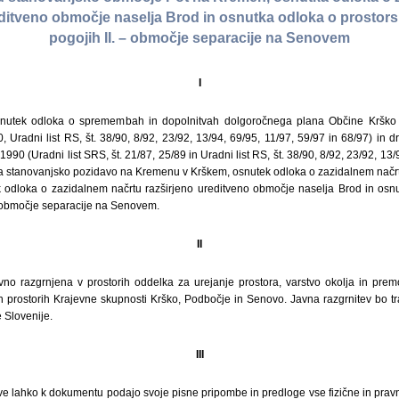
editveno območje naselja Brod in osnutka odloka o prostors
pogojih II. – območje separacije na Senovem
I
snutek odloka o spremembah in dopolnitvah dolgoročnega plana Občine Kršk
90, Uradni list RS, št. 38/90, 8/92, 23/92, 13/94, 69/95, 11/97, 59/97 in 68/97) i
0 (Uradni list SRS, št. 21/87, 25/89 in Uradni list RS, št. 38/90, 8/92, 23/92, 13/
na stanovanjsko pozidavo na Kremenu v Krškem, osnutek odloka o zazidalnem nač
 odloka o zazidalnem načrtu razširjeno ureditveno območje naselja Brod in osnu
 – območje separacije na Senovem.
II
no razgrnjena v prostorih oddelka za urejanje prostora, varstvo okolja in pre
 prostorih Krajevne skupnosti Krško, Podbočje in Senovo. Javna razgrnitev bo tr
 Slovenije.
III
ve lahko k dokumentu podajo svoje pisne pripombe in predloge vse fizične in prav