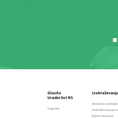
Glasilo
Izobraževanj
Uradni list RS
Aktualna izobraže
O glasilu
Izobraževanja po 
Najem dvorane