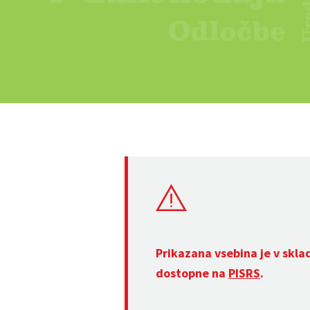
Prikazana vsebina je v skla
dostopne na
PISRS
.