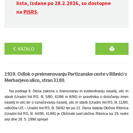
lista, izdane po 28.2.2026, so dostopne
na
PISRS
.
KAZALO
1939. Odlok o preimenovanju Partizanske ceste v Ribnici v
Merharjevo ulico, stran 3180.
Na podlagi 8. člena zakona o imenovanju in evidentiranju naselij, ulic in
stavb (Uradni list RS, št. 5/80, 42/86 in 8/90) in pravilnika o določanju imen
naselij in ulic ter o označevanju naselij, ulic in stavb (Uradni list RS, št. 11/80,
odločba US – Uradni list RS, št. 58/92 ter po 21. člena statuta Občine Ribnica
(Uradni list RS, št. 44/95, 41/96) je Občinski svet občine Ribnica na 29. redni
seji dne 28. 5. 1998 sprejel