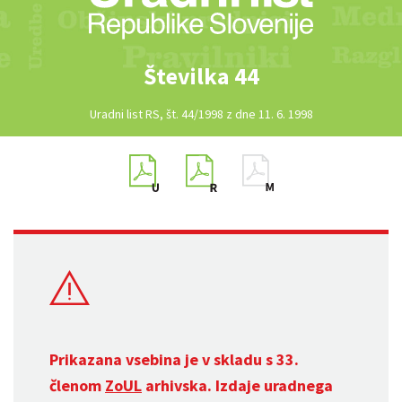
Številka 44
Uradni list RS, št. 44/1998 z dne 11. 6. 1998
Prikazana vsebina je v skladu s 33.
členom
ZoUL
arhivska. Izdaje uradnega