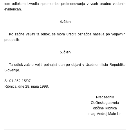
tem odlokom izvedla spremembo preimenovanja v vseh uradno vodenih
evidencah.
4. člen
Ko začne veljati ta odlok, se mora urediti označba naselja po veljavnih
predpisih.
5. člen
Ta odlok začne veljti petnajsti dan po objavi v Uradnem listu Republike
Slovenije.
Št. 01-352-15/97
Ribnica, dne 28. maja 1998.
Predsednik
Občinskega sveta
občine Ribnica
mag. Andrej Mate l. r.