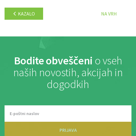
KAZALO
NA VRH
Bodite obveščeni
o vseh
naših novostih, akcijah in
dogodkih
PRIJAVA