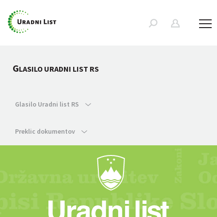
G
LASILO URADNI LIST RS
Glasilo Uradni list RS
Preklic dokumentov