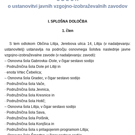
o ustanovitvi javnih vzgojno-izobraževalnih zavodov
I. SPLOŠNA DOLOČBA
1. člen
S tem odlokom Občina Litija, Jerebova ulica 14, Litija (v nadaljevanju:
ustanovitelj) ustanavlja na področju osnovnega šolstva naslednje javne
vzgojno-izobraževalne zavode (v nadaljevanju: zavodi):
– Osnovna šola Gabrovka–Dole, v čigar sestavo sodijo
· Podružnična šola Dole pri Litiji in
· enota Vrtec Čebelica;
– Osnovna šola Gradec, v čigar sestavo sodijo
· Podružnična šola Vače,
· Podružnična šola Jevnica,
· Podružnična šola Kresnice in
· Podružnična šola Hotič;
– Osnovna šola Litija, v čigar sestavo sodijo
· Podružnična šola Sava,
· Podružnična šola Polšnik,
· Podružnična šola Konjšica in
· Podružnična šola s prilagojenim programom Litija;