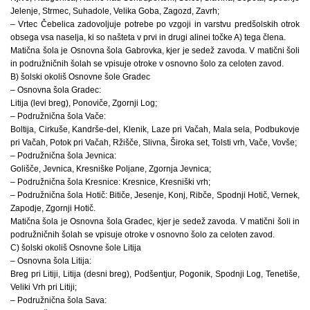
Jelenje, Strmec, Suhadole, Velika Goba, Zagozd, Zavrh;
– Vrtec Čebelica zadovoljuje potrebe po vzgoji in varstvu predšolskih otrok
obsega vsa naselja, ki so našteta v prvi in drugi alinei točke A) tega člena.
Matična šola je Osnovna šola Gabrovka, kjer je sedež zavoda. V matični šoli
in podružničnih šolah se vpisuje otroke v osnovno šolo za celoten zavod.
B) šolski okoliš Osnovne šole Gradec
– Osnovna šola Gradec:
Litija (levi breg), Ponoviče, Zgornji Log;
– Podružnična šola Vače:
Boltija, Cirkuše, Kandrše-del, Klenik, Laze pri Vačah, Mala sela, Podbukovje
pri Vačah, Potok pri Vačah, Ržišče, Slivna, Široka set, Tolsti vrh, Vače, Vovše;
– Podružnična šola Jevnica:
Golišče, Jevnica, Kresniške Poljane, Zgornja Jevnica;
– Podružnična šola Kresnice: Kresnice, Kresniški vrh;
– Podružnična šola Hotič: Bitiče, Jesenje, Konj, Ribče, Spodnji Hotič, Vernek,
Zapodje, Zgornji Hotič.
Matična šola je Osnovna šola Gradec, kjer je sedež zavoda. V matični šoli in
podružničnih šolah se vpisuje otroke v osnovno šolo za celoten zavod.
C) šolski okoliš Osnovne šole Litija
– Osnovna šola Litija:
Breg pri Litiji, Litija (desni breg), Podšentjur, Pogonik, Spodnji Log, Tenetiše,
Veliki Vrh pri Litiji;
– Podružnična šola Sava: