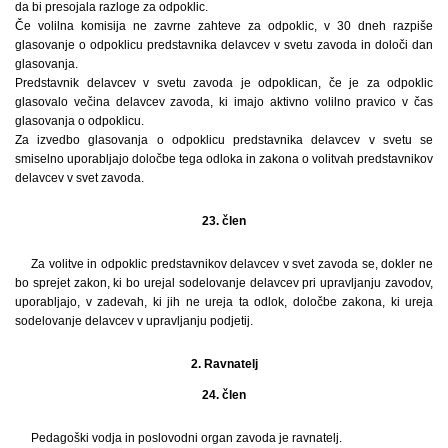
da bi presojala razloge za odpoklic.
Če volilna komisija ne zavrne zahteve za odpoklic, v 30 dneh razpiše
glasovanje o odpoklicu predstavnika delavcev v svetu zavoda in določi dan
glasovanja.
Predstavnik delavcev v svetu zavoda je odpoklican, če je za odpoklic
glasovalo večina delavcev zavoda, ki imajo aktivno volilno pravico v čas
glasovanja o odpoklicu.
Za izvedbo glasovanja o odpoklicu predstavnika delavcev v svetu se
smiselno uporabljajo določbe tega odloka in zakona o volitvah predstavnikov
delavcev v svet zavoda.
23. člen
Za volitve in odpoklic predstavnikov delavcev v svet zavoda se, dokler ne
bo sprejet zakon, ki bo urejal sodelovanje delavcev pri upravljanju zavodov,
uporabljajo, v zadevah, ki jih ne ureja ta odlok, določbe zakona, ki ureja
sodelovanje delavcev v upravljanju podjetij.
2. Ravnatelj
24. člen
Pedagoški vodja in poslovodni organ zavoda je ravnatelj.