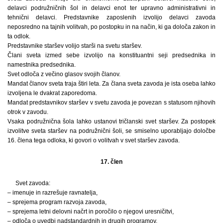
delavci podružničnih šol in delavci enot ter upravno administrativni in
tehnični delavci. Predstavnike zaposlenih izvolijo delavci zavoda
neposredno na tajnih volitvah, po postopku in na način, ki ga določa zakon in
ta odlok.
Predstavnike staršev volijo starši na svetu staršev.
Člani sveta izmed sebe izvolijo na konstituantni seji predsednika in
namestnika predsednika.
Svet odloča z večino glasov svojih članov.
Mandat članov sveta traja štiri leta. Za člana sveta zavoda je ista oseba lahko
izvoljena le dvakrat zaporedoma.
Mandat predstavnikov staršev v svetu zavoda je povezan s statusom njihovih
otrok v zavodu.
Vsaka podružnična šola lahko ustanovi tričlanski svet staršev. Za postopek
izvolitve sveta staršev na podružnični šoli, se smiselno uporabljajo določbe
16. člena tega odloka, ki govori o volitvah v svet staršev zavoda.
17. člen
Svet zavoda:
– imenuje in razrešuje ravnatelja,
– sprejema program razvoja zavoda,
– sprejema letni delovni načrt in poročilo o njegovi uresničitvi,
– odloča o uvedbi nadstandardnih in drugih programov,