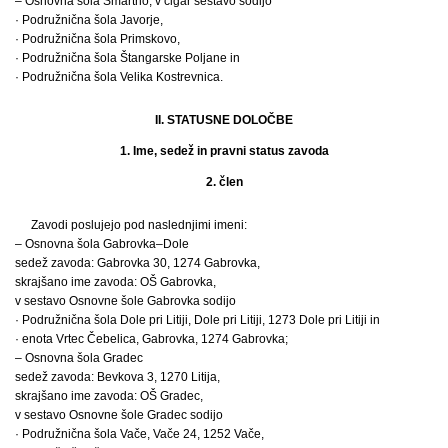
– Osnovna šola Šmartno, v čigar sestavo sodijo
· Podružnična šola Javorje,
· Podružnična šola Primskovo,
· Podružnična šola Štangarske Poljane in
· Podružnična šola Velika Kostrevnica.
II. STATUSNE DOLOČBE
1. Ime, sedež in pravni status zavoda
2. člen
Zavodi poslujejo pod naslednjimi imeni:
– Osnovna šola Gabrovka–Dole
sedež zavoda: Gabrovka 30, 1274 Gabrovka,
skrajšano ime zavoda: OŠ Gabrovka,
v sestavo Osnovne šole Gabrovka sodijo
· Podružnična šola Dole pri Litiji, Dole pri Litiji, 1273 Dole pri Litiji in
· enota Vrtec Čebelica, Gabrovka, 1274 Gabrovka;
– Osnovna šola Gradec
sedež zavoda: Bevkova 3, 1270 Litija,
skrajšano ime zavoda: OŠ Gradec,
v sestavo Osnovne šole Gradec sodijo
· Podružnična šola Vače, Vače 24, 1252 Vače,