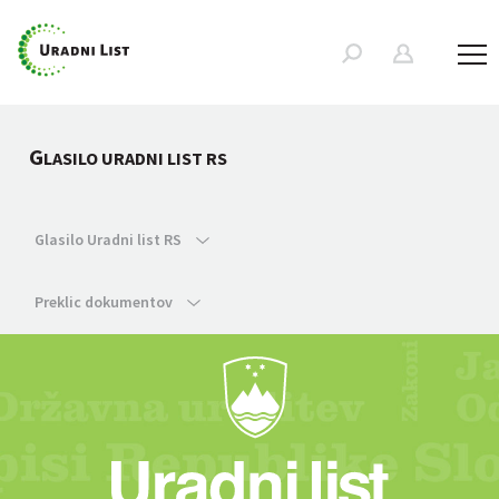
G
LASILO URADNI LIST RS
Glasilo Uradni list RS
Preklic dokumentov