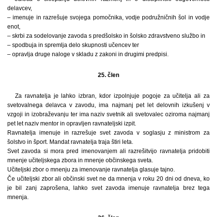
delavcev,
– imenuje in razrešuje svojega pomočnika, vodje podružničnih šol in vodje
enot,
– skrbi za sodelovanje zavoda s predšolsko in šolsko zdravstveno službo in
– spodbuja in spremlja delo skupnosti učencev ter
– opravlja druge naloge v skladu z zakoni in drugimi predpisi.
25. člen
Za ravnatelja je lahko izbran, kdor izpolnjuje pogoje za učitelja ali za
svetovalnega delavca v zavodu, ima najmanj pet let delovnih izkušenj v
vzgoji in izobraževanju ter ima naziv svetnik ali svetovalec oziroma najmanj
pet let naziv mentor in opravljen ravnateljski izpit.
Ravnatelja imenuje in razrešuje svet zavoda v soglasju z ministrom za
šolstvo in šport. Mandat ravnatelja traja štiri leta.
Svet zavoda si mora pred imenovanjem ali razrešitvijo ravnatelja pridobiti
mnenje učiteljskega zbora in mnenje občinskega sveta.
Učiteljski zbor o mnenju za imenovanje ravnatelja glasuje tajno.
Če učiteljski zbor ali občinski svet ne da mnenja v roku 20 dni od dneva, ko
je bil zanj zaprošena, lahko svet zavoda imenuje ravnatelja brez tega
mnenja.