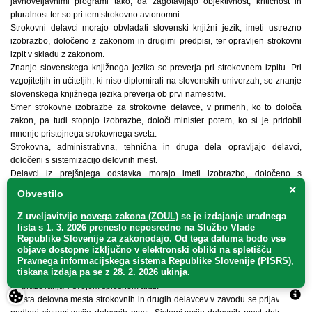
javnoveljavnimi programi tako, da zagotavljajo objektivnost, kritičnost in
pluralnost ter so pri tem strokovno avtonomni.
Strokovni delavci morajo obvladati slovenski knjižni jezik, imeti ustrezno
izobrazbo, določeno z zakonom in drugimi predpisi, ter opravljen strokovni
izpit v skladu z zakonom.
Znanje slovenskega knjižnega jezika se preverja pri strokovnem izpitu. Pri
vzgojiteljih in učiteljih, ki niso diplomirali na slovenskih univerzah, se znanje
slovenskega knjižnega jezika preverja ob prvi namestitvi.
Smer strokovne izobrazbe za strokovne delavce, v primerih, ko to določa
zakon, pa tudi stopnjo izobrazbe, določi minister potem, ko si je pridobil
mnenje pristojnega strokovnega sveta.
Strokovna, administrativna, tehnična in druga dela opravljajo delavci,
določeni s sistemizacijo delovnih mest.
Delavci iz prejšnjega odstavka morajo imeti izobrazbo, določeno s
sistemizacijo delovnih mest, obvladati morajo slovenski jezik.
×
Obvestilo
Z uveljavitvijo
novega zakona (ZOUL)
se je
izdajanje uradnega
38. člen
lista s 1. 3. 2026 preneslo
neposredno
na Službo Vlade
Republike Slovenije za zakonodajo
. Od tega datuma bodo vse
Delovna razmerja, udeležba delavcev pri upravljanju in uresničevanju
objave dostopne izključno v elektronski obliki na spletišču
sindikalnih pravic delavcev v zavodu zavod uredi v skladu z zakonom in
Pravnega informacijskega sistema Republike Slovenije (PISRS),
tiskana izdaja pa se z 28. 2. 2026 ukinja.
kolektivno pogodbo ter z zakonom o organizaciji in financiranju vzgoje in
izobraževanja v svojem splošnem aktu.
Prosta delovna mesta strokovnih in drugih delavcev v zavodu se prijavijo na