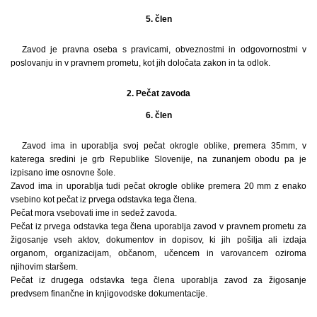
5. člen
Zavod je pravna oseba s pravicami, obveznostmi in odgovornostmi v
poslovanju in v pravnem prometu, kot jih določata zakon in ta odlok.
2. Pečat zavoda
6. člen
Zavod ima in uporablja svoj pečat okrogle oblike, premera 35mm, v
katerega sredini je grb Republike Slovenije, na zunanjem obodu pa je
izpisano ime osnovne šole.
Zavod ima in uporablja tudi pečat okrogle oblike premera 20 mm z enako
vsebino kot pečat iz prvega odstavka tega člena.
Pečat mora vsebovati ime in sedež zavoda.
Pečat iz prvega odstavka tega člena uporablja zavod v pravnem prometu za
žigosanje vseh aktov, dokumentov in dopisov, ki jih pošilja ali izdaja
organom, organizacijam, občanom, učencem in varovancem oziroma
njihovim staršem.
Pečat iz drugega odstavka tega člena uporablja zavod za žigosanje
predvsem finančne in knjigovodske dokumentacije.