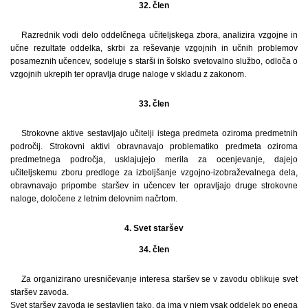
32. člen
Razrednik vodi delo oddelčnega učiteljskega zbora, analizira vzgojne in
učne rezultate oddelka, skrbi za reševanje vzgojnih in učnih problemov
posameznih učencev, sodeluje s starši in šolsko svetovalno službo, odloča o
vzgojnih ukrepih ter opravlja druge naloge v skladu z zakonom.
33. člen
Strokovne aktive sestavljajo učitelji istega predmeta oziroma predmetnih
področij. Strokovni aktivi obravnavajo problematiko predmeta oziroma
predmetnega področja, usklajujejo merila za ocenjevanje, dajejo
učiteljskemu zboru predloge za izboljšanje vzgojno-izobraževalnega dela,
obravnavajo pripombe staršev in učencev ter opravljajo druge strokovne
naloge, določene z letnim delovnim načrtom.
4. Svet staršev
34. člen
Za organizirano uresničevanje interesa staršev se v zavodu oblikuje svet
staršev zavoda.
Svet staršev zavoda je sestavljen tako, da ima v njem vsak oddelek po enega