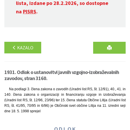
lista, izdane po 28.2.2026, so dostopne
na
PISRS
.
KAZALO
1931. Odlok o ustanovitvi javnih vzgojno-izobraževalnih
zavodov, stran 3160.
Na podlagi 3. člena zakona o zavodih (Uradni list RS, št. 12/91), 40., 41. in
140. člena zakona o organizaciji in financiranju vzgoje in izobraževanja
(Uradni list RS, št. 12/96, 23/96) ter 15. člena statuta Občine Litija (Uradni list
RS, št. 41/95, 70/95 in 6/96) je Občinski svet občine Litija na 11. izredni seji
dne 18. 5. 1998 sprejel
O D L O K