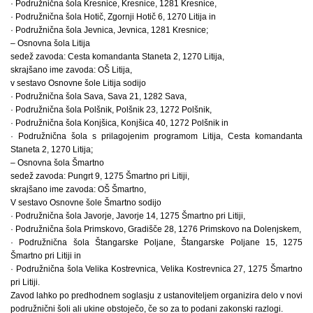
· Podružnična šola Kresnice, Kresnice, 1281 Kresnice,
· Podružnična šola Hotič, Zgornji Hotič 6, 1270 Litija in
· Podružnična šola Jevnica, Jevnica, 1281 Kresnice;
– Osnovna šola Litija
sedež zavoda: Cesta komandanta Staneta 2, 1270 Litija,
skrajšano ime zavoda: OŠ Litija,
v sestavo Osnovne šole Litija sodijo
· Podružnična šola Sava, Sava 21, 1282 Sava,
· Podružnična šola Polšnik, Polšnik 23, 1272 Polšnik,
· Podružnična šola Konjšica, Konjšica 40, 1272 Polšnik in
· Podružnična šola s prilagojenim programom Litija, Cesta komandanta
Staneta 2, 1270 Litija;
– Osnovna šola Šmartno
sedež zavoda: Pungrt 9, 1275 Šmartno pri Litiji,
skrajšano ime zavoda: OŠ Šmartno,
V sestavo Osnovne šole Šmartno sodijo
· Podružnična šola Javorje, Javorje 14, 1275 Šmartno pri Litiji,
· Podružnična šola Primskovo, Gradišče 28, 1276 Primskovo na Dolenjskem,
· Podružnična šola Štangarske Poljane, Štangarske Poljane 15, 1275
Šmartno pri Litiji in
· Podružnična šola Velika Kostrevnica, Velika Kostrevnica 27, 1275 Šmartno
pri Litiji.
Zavod lahko po predhodnem soglasju z ustanoviteljem organizira delo v novi
podružnični šoli ali ukine obstoječo, če so za to podani zakonski razlogi.