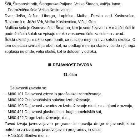
Ščit, Širmanski hrib, Štangarske Poljane, Velika Štanga, Volčja Jama;
– Podružnična šola Velika Kostrevnica:
Dvor, Jelša, Ježce, Liberga, Lupinica, Mulhe, Preska nad Kostrevnico,
Razbore k.o. Ježni Vrh, Velika Kostrevnica, Višnji Grm.
Matična šola je Osnovna šola Šmartno, kjer je sedež zavoda. V matični šoli in
podružničnih šolah se vpisuje otroke v osnovno šolo za celoten zavod.
Šolski okoliš je možno spremeniti, če naselje meji na dva šolska okoliša. O
tem odločata ravnatelja obeh šol, na podlagi mnenja staršev; če do njunega
soglasja ne pride, velja okoliš, kot je določen v odloku.
III. DEJAVNOST ZAVODA
11. člen
Dejavnosti zavoda so:
– M/80.101 Dejavnost vrtcev in predšolsko izobraževanje,
– M/80.102 Osnovnošolsko splošno izobraževanje,
– M/80.103 Dejavnost zavodov za izobraževanje otrok z motnjami v razvoju,
– M/80.421 Dejavnost glasbenih in drugih umetniških šol,
– M/80.422 Drugo izobraževanje, d.n..
Zavod izvaja javnoveljavne programe in opravlja druge dejavnosti, ki so
potrebne za izvajanje javnoveljavnih programov, in sicer:
– H/55.510 Storitve menz,