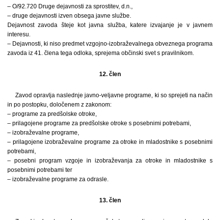
– O/92.720 Druge dejavnosti za sprostitev, d.n.,
– druge dejavnosti izven obsega javne službe.
Dejavnost zavoda šteje kot javna služba, katere izvajanje je v javnem
interesu.
– Dejavnosti, ki niso predmet vzgojno-izobraževalnega obveznega programa
zavoda iz 41. člena tega odloka, sprejema občinski svet s pravilnikom.
12. člen
Zavod opravlja naslednje javno-veljavne programe, ki so sprejeti na način
in po postopku, določenem z zakonom:
– programe za predšolske otroke,
– prilagojene programe za predšolske otroke s posebnimi potrebami,
– izobraževalne programe,
– prilagojene izobraževalne programe za otroke in mladostnike s posebnimi
potrebami,
– posebni program vzgoje in izobraževanja za otroke in mladostnike s
posebnimi potrebami ter
– izobraževalne programe za odrasle.
13. člen