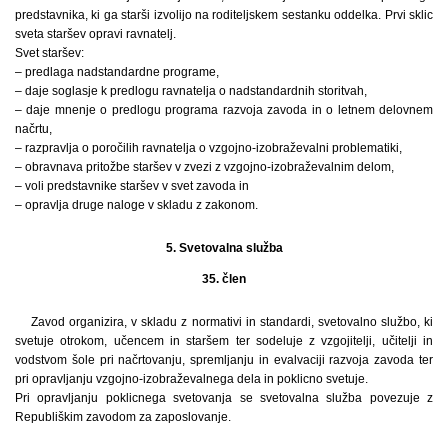
predstavnika, ki ga starši izvolijo na roditeljskem sestanku oddelka. Prvi sklic
sveta staršev opravi ravnatelj.
Svet staršev:
– predlaga nadstandardne programe,
– daje soglasje k predlogu ravnatelja o nadstandardnih storitvah,
– daje mnenje o predlogu programa razvoja zavoda in o letnem delovnem
načrtu,
– razpravlja o poročilih ravnatelja o vzgojno-izobraževalni problematiki,
– obravnava pritožbe staršev v zvezi z vzgojno-izobraževalnim delom,
– voli predstavnike staršev v svet zavoda in
– opravlja druge naloge v skladu z zakonom.
5. Svetovalna služba
35. člen
Zavod organizira, v skladu z normativi in standardi, svetovalno službo, ki
svetuje otrokom, učencem in staršem ter sodeluje z vzgojitelji, učitelji in
vodstvom šole pri načrtovanju, spremljanju in evalvaciji razvoja zavoda ter
pri opravljanju vzgojno-izobraževalnega dela in poklicno svetuje.
Pri opravljanju poklicnega svetovanja se svetovalna služba povezuje z
Republiškim zavodom za zaposlovanje.