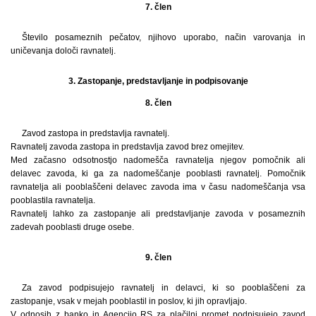
7. člen
Število posameznih pečatov, njihovo uporabo, način varovanja in
uničevanja določi ravnatelj.
3. Zastopanje, predstavljanje in podpisovanje
8. člen
Zavod zastopa in predstavlja ravnatelj.
Ravnatelj zavoda zastopa in predstavlja zavod brez omejitev.
Med začasno odsotnostjo nadomešča ravnatelja njegov pomočnik ali
delavec zavoda, ki ga za nadomeščanje pooblasti ravnatelj. Pomočnik
ravnatelja ali pooblaščeni delavec zavoda ima v času nadomeščanja vsa
pooblastila ravnatelja.
Ravnatelj lahko za zastopanje ali predstavljanje zavoda v posameznih
zadevah pooblasti druge osebe.
9. člen
Za zavod podpisujejo ravnatelj in delavci, ki so pooblaščeni za
zastopanje, vsak v mejah pooblastil in poslov, ki jih opravljajo.
V odnosih z banko in Agencijo RS za plačilni promet podpisujejo zavod