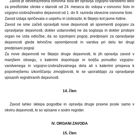
Zavod je devetrazredna osnovna šola ter opravlja vzgojno-varstveno delo
za predšolske otroke v starosti od 24. meseca do vstopa v osnovno šolo in
vzgojno-izobraževalno dejavnost od 1. do 9. razreda obvezne osnovne šole.
Zavod izdaja spričevala o uspehu in izobrazbi, ki štejejo kot javne listine.
Zavod ne sme začeti opravljati nove dejavnosti ali spremeniti pogojev za
opravljanje dejavnosti, dokler ustanovitelj ne da soglasja in dokler pristojni
organ ne izda odločbe, da so izpolnjeni pogoji, predpisani za opravljanje
dejavnosti glede tehnične opremljenosti in varstva pri delu ter drugi
predpisani pogoji.
Za nove dejavnosti ne štejejo druge dejavnosti, ki jih opravlja zavod v
manjšem obsegu, s katerimi dopolnjuje in boljša ponudbo vzgojno-
varstvenega in vzgojno-izobraževalnega dela ali s katerimi prispeva k
popolnejšemu izkoriščanju zmogljivosti, ki se uporabljajo za opravljanje
vpisanih registriranih dejavnosti.
14. člen
Zavod lahko sklepa pogodbe in opravlja druge pravne posle samo v
okviru dejavnosti, ki so vpisane v sodni register.
IV. ORGANI ZAVODA
15. člen