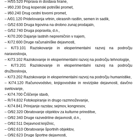
– H/55.520 Priprava in dostava hrane,
– I/60.230 Drug kopenski potniški promet,
– I/60.240 Drug cestni tovorni promet,
– A/01.120 Pridelovanja vrtnin, okrasnih rastlin, semen in sadik,
– G/52.630 Druga trgovina na drobno zunaj prodajaln,
– G/52.740 Druga popravila, d.n.,
– K/70.200 Dajanje lastnih nepremičnin v najem,
– K/72.600 Druge računalniške dejavnosti,
– K/73.101 Raziskovanje in eksperimentalni razvoj na področju
naravoslovja,
– K/73.102 Raziskovanje in eksperimentalni razvoj na področju tehnologije,
– K/73.201 Raziskovanje in eksperimentalni razvoj na področju
družboslovja,
– K/73.202 Raziskovanje in eksperimentalni razvoj na področju humanistike,
– K/74.120 Računovodstvo, knjigovodske in revizijske dejavnosti, davčno
svetovanje,
– K/74.700 Čiščenje stavb,
– R/74.832 Fotokopiranje in drugo razmnoževanje,
– K/74.841 Prirejanje razstav, sejmov, kongresov,
– O/92.320 Obratovanje objektov za kulturne prireditve,
– O/92.340 Druge razvedrilne dejavnosti, d.n.,
– O/92.511 Dejavnost knjižnic,
– O/92.610 Obratovanje športnih objektov,
– O/92.623 Druge športne dejavnosti,