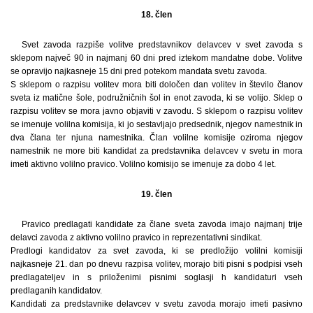
18. člen
Svet zavoda razpiše volitve predstavnikov delavcev v svet zavoda s
sklepom največ 90 in najmanj 60 dni pred iztekom mandatne dobe. Volitve
se opravijo najkasneje 15 dni pred potekom mandata svetu zavoda.
S sklepom o razpisu volitev mora biti določen dan volitev in število članov
sveta iz matične šole, podružničnih šol in enot zavoda, ki se volijo. Sklep o
razpisu volitev se mora javno objaviti v zavodu. S sklepom o razpisu volitev
se imenuje volilna komisija, ki jo sestavljajo predsednik, njegov namestnik in
dva člana ter njuna namestnika. Član volilne komisije oziroma njegov
namestnik ne more biti kandidat za predstavnika delavcev v svetu in mora
imeti aktivno volilno pravico. Volilno komisijo se imenuje za dobo 4 let.
19. člen
Pravico predlagati kandidate za člane sveta zavoda imajo najmanj trije
delavci zavoda z aktivno volilno pravico in reprezentativni sindikat.
Predlogi kandidatov za svet zavoda, ki se predložijo volilni komisiji
najkasneje 21. dan po dnevu razpisa volitev, morajo biti pisni s podpisi vseh
predlagateljev in s priloženimi pisnimi soglasji h kandidaturi vseh
predlaganih kandidatov.
Kandidati za predstavnike delavcev v svetu zavoda morajo imeti pasivno