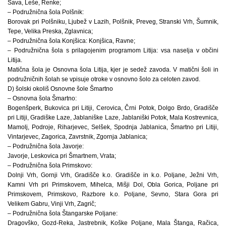
Sava, Leše, Renke;
– Podružnična šola Polšnik:
Borovak pri Polšniku, Ljubež v Lazih, Polšnik, Preveg, Stranski Vrh, Šumnik,
Tepe, Velika Preska, Zglavnica;
– Podružnična šola Konjšica: Konjšica, Ravne;
– Podružnična šola s prilagojenim programom Litija: vsa naselja v občini
Litija.
Matična šola je Osnovna šola Litija, kjer je sedež zavoda. V matični šoli in
podružničnih šolah se vpisuje otroke v osnovno šolo za celoten zavod.
D) šolski okoliš Osnovne šole Šmartno
– Osnovna šola Šmartno:
Bogenšperk, Bukovica pri Litiji, Cerovica, Črni Potok, Dolgo Brdo, Gradišče
pri Litiji, Gradiške Laze, Jablaniške Laze, Jablaniški Potok, Mala Kostrevnica,
Mamolj, Podroje, Riharjevec, Selšek, Spodnja Jablanica, Šmartno pri Litiji,
Vintarjevec, Zagorica, Zavrstnik, Zgornja Jablanica;
– Podružnična šola Javorje:
Javorje, Leskovica pri Šmartnem, Vrata;
– Podružnična šola Primskovo:
Dolnji Vrh, Gornji Vrh, Gradišče k.o. Gradišče in k.o. Poljane, Ježni Vrh,
Kamni Vrh pri Primskovem, Mihelca, Mišji Dol, Obla Gorica, Poljane pri
Primskovem, Primskovo, Razbore k.o. Poljane, Sevno, Stara Gora pri
Velikem Gabru, Vinji Vrh, Zagrič;
– Podružnična šola Štangarske Poljane:
Dragovško, Gozd-Reka, Jastrebnik, Koške Poljane, Mala Štanga, Račica,