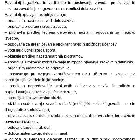
Ravnatelj organizira in vodi delo in poslovanje zavoda, predstavlja in
zastopa zavod in je odgovoren za zakonitost dela zavoda.
Ravnatelj opravlja naslednje naloge:
– organizira, načrtuje in vodi delo zavoda,
– pripravlja program razvoja zavoda,
– pripravlja predlog letnega delovnega načrta in odgovarja za njegovo
izvedbo,
– odgovarja za uresničevanje otrok ter pravic in dolžnosti učencev,
– vodi delo učiteljskega zbora,
– oblikuje predlog nadstandardnih programov,
– spodbuja strokovno izobraževanje in izpopolnjevanje strokovnih delavcev,
– organizira mentorstvo za pripravnike,
– prisostvuje pri vzgojno-izobraževalnem delu učiteljev in vzgojiteljev,
spremlja njihovo delo in jim svetuje,
– predlaga napredovanje strokovnih delavcev v nazive in odloča o
napredovanju delavcev v plačilne razrede,
– spremlja delo svetovalne službe,
– skrbi za sodelovanje zavoda s starši (roditeljski sestanki, govorilne ure in
druge oblike sodelovanja),
– obvešča starše o delu zavoda in o spremembah pravic otrok ter pravic in
obveznosti učencev,
– odloča o vzgojnih ukrepih,
– določa sistemizacijo delovnih mest,
– odloča o sklepanju delovnih razmerij in o disciplinski odgovornosti