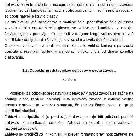
delavcev v svetu zavoda iz matične šole, podružničnih šol in enot zavoda.
Izvoljeni so tisti kandidati iz matične šole, podružničnih šol in enot zavoda, ki
so dobili največje število glasov.
Če sta dva ali več kandidatov iz matične šole, podružnične šole ali enota
zavoda dobila enako število glasov, se volitve za kandidata z enakim
številom glasov ponovijo. Kolikor tudi v drugem krogu volitev dva ali več
kandidatov dobijo enako število glasov, se člana sveta določi z žrebom.
O poteku volitev na voliščih se piše zapisnik, volilna komisija pa izdela
poročila o rezultatih volitev, ki ga objavi v roku 5 dni od dneva izvedbe
glasovanja.
1.2. Odpoklic predstavnikov delavcev v svetu zavoda
22. člen
Postopek za odpoklic predstavnika delavcev v svetu zavoda se začne na
podlagi pisne zahteve najmanj 10% delavcev zavoda z aktivno volilno
pravico oziroma na zahtevo sindikata, če gre za člane sveta, ki ga je
kandidiral sindikat.
Zahtevi za odpoklic, ki jo predložijo delavci, morajo biti priloženi podpisi
delavcev, ki predlagajo odpoklic. Zahteva za odpoklic mora vsebovati
razloge za odpoklic.
Zahteva se predloži volilni komisiji, ki preveri formalno pravilnost zahteve, ne