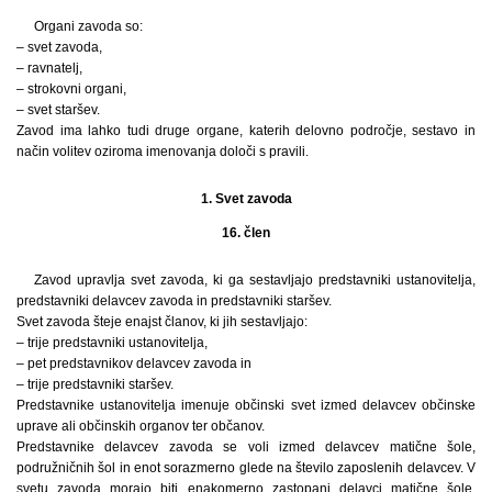
Organi zavoda so:
– svet zavoda,
– ravnatelj,
– strokovni organi,
– svet staršev.
Zavod ima lahko tudi druge organe, katerih delovno področje, sestavo in
način volitev oziroma imenovanja določi s pravili.
1. Svet zavoda
16. člen
Zavod upravlja svet zavoda, ki ga sestavljajo predstavniki ustanovitelja,
predstavniki delavcev zavoda in predstavniki staršev.
Svet zavoda šteje enajst članov, ki jih sestavljajo:
– trije predstavniki ustanovitelja,
– pet predstavnikov delavcev zavoda in
– trije predstavniki staršev.
Predstavnike ustanovitelja imenuje občinski svet izmed delavcev občinske
uprave ali občinskih organov ter občanov.
Predstavnike delavcev zavoda se voli izmed delavcev matične šole,
podružničnih šol in enot sorazmerno glede na število zaposlenih delavcev. V
svetu zavoda morajo biti enakomerno zastopani delavci matične šole,