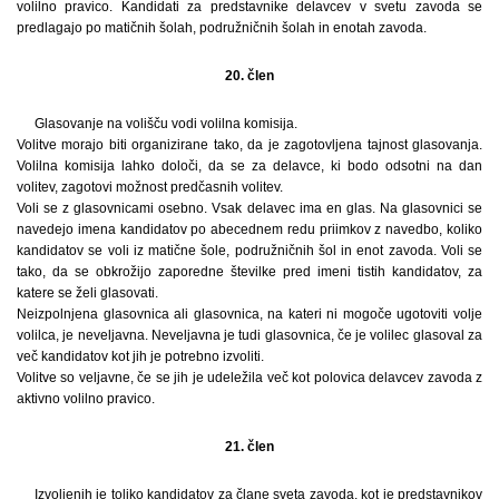
volilno pravico. Kandidati za predstavnike delavcev v svetu zavoda se
predlagajo po matičnih šolah, podružničnih šolah in enotah zavoda.
20. člen
Glasovanje na volišču vodi volilna komisija.
Volitve morajo biti organizirane tako, da je zagotovljena tajnost glasovanja.
Volilna komisija lahko določi, da se za delavce, ki bodo odsotni na dan
volitev, zagotovi možnost predčasnih volitev.
Voli se z glasovnicami osebno. Vsak delavec ima en glas. Na glasovnici se
navedejo imena kandidatov po abecednem redu priimkov z navedbo, koliko
kandidatov se voli iz matične šole, podružničnih šol in enot zavoda. Voli se
tako, da se obkrožijo zaporedne številke pred imeni tistih kandidatov, za
katere se želi glasovati.
Neizpolnjena glasovnica ali glasovnica, na kateri ni mogoče ugotoviti volje
volilca, je neveljavna. Neveljavna je tudi glasovnica, če je volilec glasoval za
več kandidatov kot jih je potrebno izvoliti.
Volitve so veljavne, če se jih je udeležila več kot polovica delavcev zavoda z
aktivno volilno pravico.
21. člen
Izvoljenih je toliko kandidatov za člane sveta zavoda, kot je predstavnikov