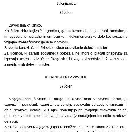
6. Knjižnica
36. člen
Zavod ima knjižnico.
Knjižnica zbira knjižnično gradivo, ga strokovno obdeluje, hrani, predstavlja
in izposoja ter opravlja informacijsko – dokumentacijsko delo kot sestavino
vzgojno-izobraževalnega dela v zavodu.
Zavod ustanovi učbeniški sklad, čigar upravljanje določi minister.
Za učence, ki zaradi socialnega položaja ne morejo plačati prispevka za
izposojo učbenikov iz učbeniškega sklada, zagotovi sredstva država v skladu
z merili, ki jih določi minister.
V. ZAPOSLENI V ZAVODU
37. člen
Vzgojno-izobraževalno in drugo strokovno delo v zavodu opravljajo
vzgojitelji, pomočniki vzgojiteljev, učitelji, svetovalni delavci, knjižničarji in
drugi strokovni delavci, ki z njimi sodelujejo pri izvajanju strokovnih nalog,
potrebnih za nemoteno delovanje zavoda (v nadaljnjem besedilu: strokovni
delavci).
Strokovni delavci izvajajo vzgojno-izobraževalno delo v skladu z zakonom in