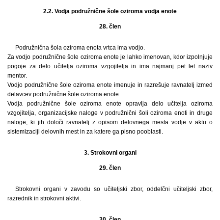
2.2. Vodja podružnične šole oziroma vodja enote
28. člen
Podružnična šola oziroma enota vrtca ima vodjo.
Za vodjo podružnične šole oziroma enote je lahko imenovan, kdor izpolnjuje
pogoje za delo učitelja oziroma vzgojitelja in ima najmanj pet let naziv
mentor.
Vodjo podružnične šole oziroma enote imenuje in razrešuje ravnatelj izmed
delavcev podružnične šole oziroma enote.
Vodja podružnične šole oziroma enote opravlja delo učitelja oziroma
vzgojitelja, organizacijske naloge v podružnični šoli oziroma enoti in druge
naloge, ki jih določi ravnatelj z opisom delovnega mesta vodje v aktu o
sistemizaciji delovnih mest in za katere ga pisno pooblasti.
3. Strokovni organi
29. člen
Strokovni organi v zavodu so učiteljski zbor, oddelčni učiteljski zbor,
razrednik in strokovni aktivi.
30. člen