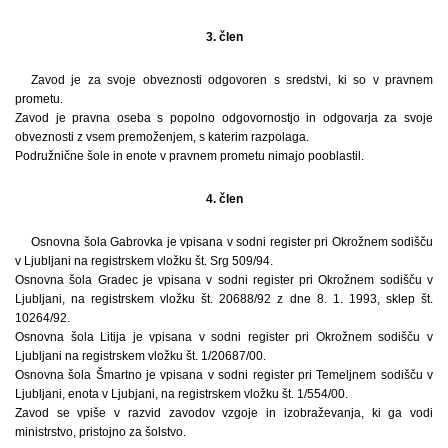
3. člen
Zavod je za svoje obveznosti odgovoren s sredstvi, ki so v pravnem
prometu.
Zavod je pravna oseba s popolno odgovornostjo in odgovarja za svoje
obveznosti z vsem premoženjem, s katerim razpolaga.
Podružnične šole in enote v pravnem prometu nimajo pooblastil.
4. člen
Osnovna šola Gabrovka je vpisana v sodni register pri Okrožnem sodišču
v Ljubljani na registrskem vložku št. Srg 509/94.
Osnovna šola Gradec je vpisana v sodni register pri Okrožnem sodišču v
Ljubljani, na registrskem vložku št. 20688/92 z dne 8. 1. 1993, sklep št.
10264/92.
Osnovna šola Litija je vpisana v sodni register pri Okrožnem sodišču v
Ljubljani na registrskem vložku št. 1/20687/00.
Osnovna šola Šmartno je vpisana v sodni register pri Temeljnem sodišču v
Ljubljani, enota v Ljubjani, na registrskem vložku št. 1/554/00.
Zavod se vpiše v razvid zavodov vzgoje in izobraževanja, ki ga vodi
ministrstvo, pristojno za šolstvo.