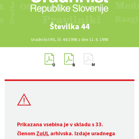
Številka 44
Uradni list RS, št. 44/1998 z dne 11. 6. 1998
Prikazana vsebina je v skladu s 33.
členom
ZoUL
arhivska. Izdaje uradnega