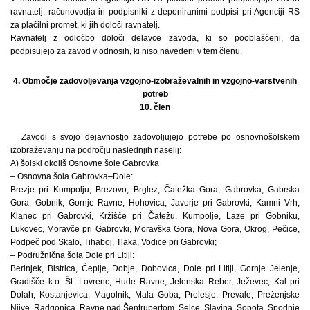
ravnatelj, računovodja in podpisniki z deponiranimi podpisi pri Agenciji RS
za plačilni promet, ki jih določi ravnatelj.
Ravnatelj z odločbo določi delavce zavoda, ki so pooblaščeni, da
podpisujejo za zavod v odnosih, ki niso navedeni v tem členu.
4. Območje zadovoljevanja vzgojno-izobraževalnih in vzgojno-varstvenih
potreb
10. člen
Zavodi s svojo dejavnostjo zadovoljujejo potrebe po osnovnošolskem
izobraževanju na področju naslednjih naselij:
A) šolski okoliš Osnovne šole Gabrovka
– Osnovna šola Gabrovka–Dole:
Brezje pri Kumpolju, Brezovo, Brglez, Čatežka Gora, Gabrovka, Gabrska
Gora, Gobnik, Gornje Ravne, Hohovica, Javorje pri Gabrovki, Kamni Vrh,
Klanec pri Gabrovki, Kržišče pri Čatežu, Kumpolje, Laze pri Gobniku,
Lukovec, Moravče pri Gabrovki, Moravška Gora, Nova Gora, Okrog, Pečice,
Podpeč pod Skalo, Tihaboj, Tlaka, Vodice pri Gabrovki;
– Podružnična šola Dole pri Litiji:
Berinjek, Bistrica, Čeplje, Dobje, Dobovica, Dole pri Litiji, Gornje Jelenje,
Gradišče k.o. Št. Lovrenc, Hude Ravne, Jelenska Reber, Ježevec, Kal pri
Dolah, Kostanjevica, Magolnik, Mala Goba, Prelesje, Prevale, Preženjske
Njive, Radgonica, Ravne nad Šentrupertom, Selce, Slavina, Sopota, Spodnje