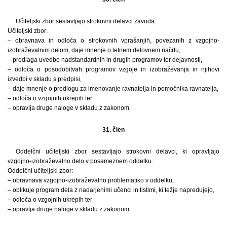
Učiteljski zbor sestavljajo strokovni delavci zavoda.
Učiteljski zbor:
– obravnava in odloča o strokovnih vprašanjih, povezanih z vzgojno-
izobraževalnim delom, daje mnenje o letnem delovnem načrtu,
– predlaga uvedbo nadstandardnih in drugih programov ter dejavnosti,
– odloča o posodobitvah programov vzgoje in izobraževanja in njihovi
izvedbi v skladu s predpisi,
– daje mnenje o predlogu za imenovanje ravnatelja in pomočnika ravnatelja,
– odloča o vzgojnih ukrepih ter
– opravlja druge naloge v skladu z zakonom.
31. člen
Oddelčni učiteljski zbor sestavljajo strokovni delavci, ki opravljajo
vzgojno-izobraževalno delo v posameznem oddelku.
Oddelčni učiteljski zbor:
– obravnava vzgojno-izobraževalno problematiko v oddelku,
– oblikuje program dela z nadarjenimi učenci in tistimi, ki težje napredujejo,
– odloča o vzgojnih ukrepih ter
– opravlja druge naloge v skladu z zakonom.