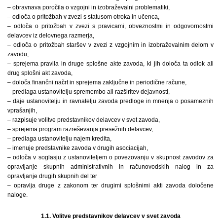
– obravnava poročila o vzgojni in izobraževalni problematiki,
– odloča o pritožbah v zvezi s statusom otroka in učenca,
– odloča o pritožbah v zvezi s pravicami, obveznostmi in odgovornostmi
delavcev iz delovnega razmerja,
– odloča o pritožbah staršev v zvezi z vzgojnim in izobraževalnim delom v
zavodu,
– sprejema pravila in druge splošne akte zavoda, ki jih določa ta odlok ali
drug splošni akt zavoda,
– določa finančni načrt in sprejema zaključne in periodične račune,
– predlaga ustanovitelju spremembo ali razširitev dejavnosti,
– daje ustanovitelju in ravnatelju zavoda predloge in mnenja o posameznih
vprašanjih,
– razpisuje volitve predstavnikov delavcev v svet zavoda,
– sprejema program razreševanja presežnih delavcev,
– predlaga ustanovitelju najem kredita,
– imenuje predstavnike zavoda v drugih asociacijah,
– odloča v soglasju z ustanoviteljem o povezovanju v skupnost zavodov za
opravljanje skupnih administrativnih in računovodskih nalog in za
opravljanje drugih skupnih del ter
– opravlja druge z zakonom ter drugimi splošnimi akti zavoda določene
naloge.
1.1. Volitve predstavnikov delavcev v svet zavoda