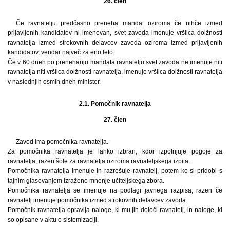
26. člen
Če ravnatelju predčasno preneha mandat oziroma če nihče izmed
prijavljenih kandidatov ni imenovan, svet zavoda imenuje vršilca dolžnosti
ravnatelja izmed strokovnih delavcev zavoda oziroma izmed prijavljenih
kandidatov, vendar največ za eno leto.
Če v 60 dneh po prenehanju mandata ravnatelju svet zavoda ne imenuje niti
ravnatelja niti vršilca dolžnosti ravnatelja, imenuje vršilca dolžnosti ravnatelja
v naslednjih osmih dneh minister.
2.1. Pomočnik ravnatelja
27. člen
Zavod ima pomočnika ravnatelja.
Za pomočnika ravnatelja je lahko izbran, kdor izpolnjuje pogoje za
ravnatelja, razen šole za ravnatelja oziroma ravnateljskega izpita.
Pomočnika ravnatelja imenuje in razrešuje ravnatelj, potem ko si pridobi s
tajnim glasovanjem izraženo mnenje učiteljskega zbora.
Pomočnika ravnatelja se imenuje na podlagi javnega razpisa, razen če
ravnatelj imenuje pomočnika izmed strokovnih delavcev zavoda.
Pomočnik ravnatelja opravlja naloge, ki mu jih določi ravnatelj, in naloge, ki
so opisane v aktu o sistemizaciji.