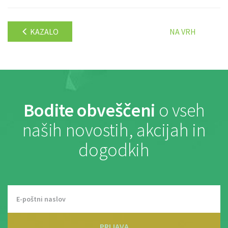
KAZALO
NA VRH
Bodite obveščeni
o vseh
naših novostih, akcijah in
dogodkih
PRIJAVA