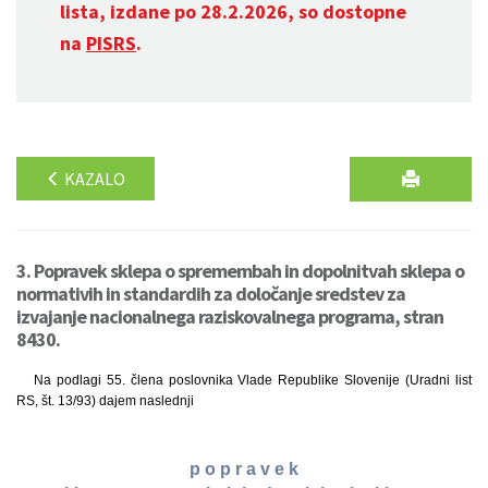
lista, izdane po 28.2.2026, so dostopne
na
PISRS
.
KAZALO
3. Popravek sklepa o spremembah in dopolnitvah sklepa o
normativih in standardih za določanje sredstev za
izvajanje nacionalnega raziskovalnega programa, stran
8430.
Na podlagi 55. člena poslovnika Vlade Republike Slovenije (Uradni list
RS, št. 13/93) dajem naslednji
p o p r a v e k