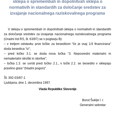
sklepa o spremembah in dopolnitvah sklepa o
normativih in standardih za določanje sredstev za
izvajanje nacionalnega raziskovalnega programa
V sklepu o spremembah in dopolnitvah sklepa o normativih in standardih
za določanje sredstev za izvajanje nacionalnega raziskovalnega programa
(Uradni list RS, št. 63/97) se v poglavju B):
– v tretjem odstavku prve točke za besedilom “če je vsaj 1/3 financirana”
doda besedica “iz”;
– pred točko 3.1. se doda nova točka “3. Neposredni materialni in
nematerialni stroški in storitve”;
– točka 1.3. se uvrsti pred točko 2.1., v točki 2.2. se besedilo v oklepaju
pravilno glasi “(hladni pogon)”.
Št. 392-03/97-1
Ljubljana, dne 1. decembra 1997.
Vlada Republike Slovenije
Borut Šuklje l. r.
Generalni sekretar