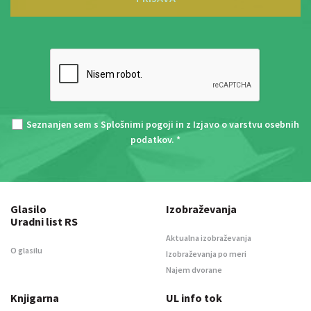
Seznanjen sem s
Splošnimi pogoji
in z
Izjavo o varstvu osebnih
podatkov
. *
Glasilo
Izobraževanja
Uradni list RS
Aktualna izobraževanja
O glasilu
Izobraževanja po meri
Najem dvorane
Knjigarna
UL info tok