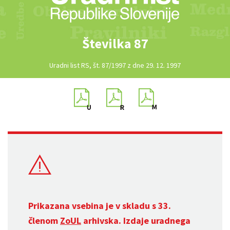
Številka 87
Uradni list RS, št. 87/1997 z dne 29. 12. 1997
Prikazana vsebina je v skladu s 33.
členom
ZoUL
arhivska. Izdaje uradnega