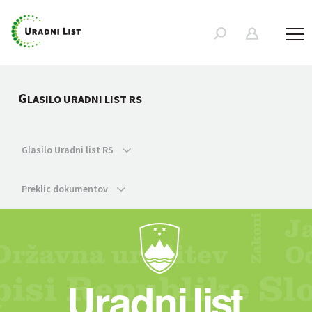
G
LASILO URADNI LIST RS
Glasilo Uradni list RS
Preklic dokumentov