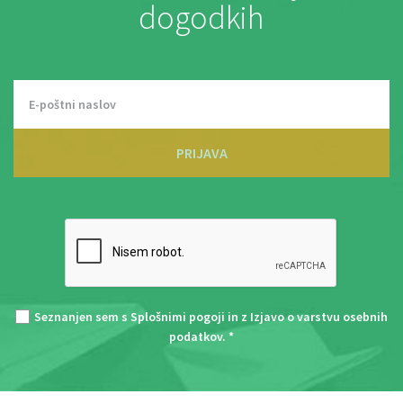
dogodkih
PRIJAVA
Seznanjen sem s
Splošnimi pogoji
in z
Izjavo o varstvu osebnih
podatkov
. *