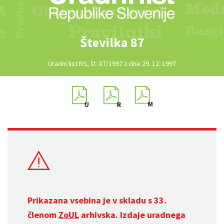
Številka 87
Uradni list RS, št. 87/1997 z dne 29. 12. 1997
Prikazana vsebina je v skladu s 33.
členom
ZoUL
arhivska. Izdaje uradnega