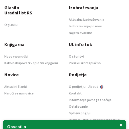
Glasilo
Izobraževanja
Uradni list RS
Aktualna izobraževanja
O glasilu
Izobraževanja po meri
Najem dvorane
Knjigarna
UL info tok
Novo v ponudbi
O storitvi
Kako nakupovati v spletni knjigarni
Preizkusi brezplačno
Novice
Podjetje
|
Aktualni članki
O podjetju
About
Naroči se na novice
Kontakt
Informacije javnega značaja
Oglaševanje
Splošni pogoji
Izjava o varstvu osebnih podatkov
×
E-dražbe
Obvestilo