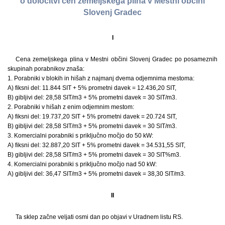
o določitvi cen zemeljskega plina v Mestni občini
Slovenj Gradec
I
Cena zemeljskega plina v Mestni občini Slovenj Gradec po posameznih
skupinah porabnikov znaša:
1. Porabniki v blokih in hišah z najmanj dvema odjemnima mestoma:
A) fiksni del: 11.844 SIT + 5% prometni davek = 12.436,20 SIT,
B) gibljivi del: 28,58 SIT/m3 + 5% prometni davek = 30 SIT/m3.
2. Porabniki v hišah z enim odjemnim mestom:
A) fiksni del: 19.737,20 SIT + 5% prometni davek = 20.724 SIT,
B) gibljivi del: 28,58 SIT/m3 + 5% prometni davek = 30 SIT/m3.
3. Komercialni porabniki s priključno močjo do 50 kW:
A) fiksni del: 32.887,20 SIT + 5% prometni davek = 34.531,55 SIT,
B) gibljivi del: 28,58 SIT/m3 + 5% prometni davek = 30 SIT%m3.
4. Komercialni porabniki s priključno močjo nad 50 kW:
A) gibljivi del: 36,47 SIT/m3 + 5% prometni davek = 38,30 SIT/m3.
II
Ta sklep začne veljati osmi dan po objavi v Uradnem listu RS.