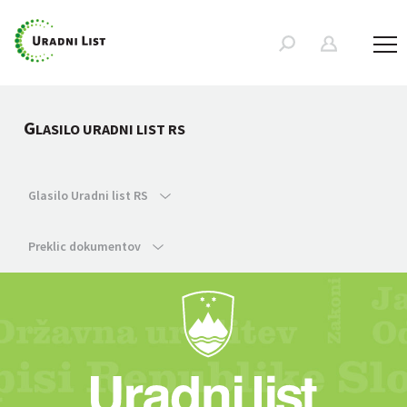
G
LASILO URADNI LIST RS
Glasilo Uradni list RS
Preklic dokumentov