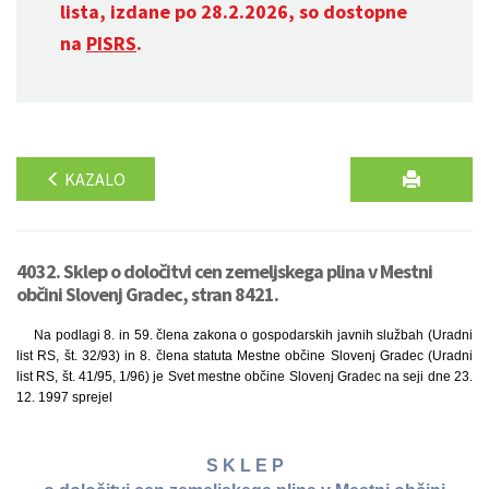
lista, izdane po 28.2.2026, so dostopne
na
PISRS
.
KAZALO
4032. Sklep o določitvi cen zemeljskega plina v Mestni
občini Slovenj Gradec, stran 8421.
Na podlagi 8. in 59. člena zakona o gospodarskih javnih službah (Uradni
list RS, št. 32/93) in 8. člena statuta Mestne občine Slovenj Gradec (Uradni
list RS, št. 41/95, 1/96) je Svet mestne občine Slovenj Gradec na seji dne 23.
12. 1997 sprejel
S K L E P